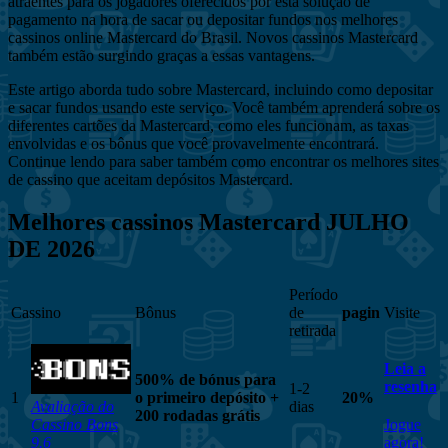
atraentes para os jogadores oferecidos por esta solução de
pagamento na hora de sacar ou depositar fundos nos melhores
cassinos online Mastercard do Brasil. Novos cassinos Mastercard
também estão surgindo graças a essas vantagens.
Este artigo aborda tudo sobre Mastercard, incluindo como depositar
e sacar fundos usando este serviço. Você também aprenderá sobre os
diferentes cartões da Mastercard, como eles funcionam, as taxas
envolvidas e os bônus que você provavelmente encontrará.
Continue lendo para saber também como encontrar os melhores sites
de cassino que aceitam depósitos Mastercard.
Melhores cassinos Mastercard JULHO
DE 2026
Período
Cassino
Bônus
de
pagin
Visite
retirada
Leia a
500% de bónus para
resenha
1-2
1
o primeiro depósito +
20%
Avaliação do
dias
200 rodadas grátis
Cassino Bons
Jogue
9.6
agora!