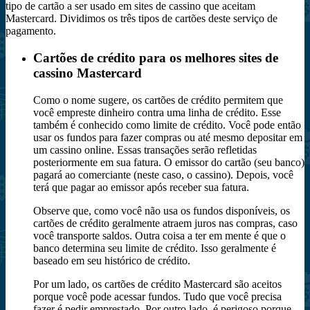
tipo de cartão a ser usado em sites de cassino que aceitam
Mastercard. Dividimos os três tipos de cartões deste serviço de
pagamento.
Cartões de crédito para os melhores sites de
cassino Mastercard
Como o nome sugere, os cartões de crédito permitem que
você empreste dinheiro contra uma linha de crédito. Esse
também é conhecido como limite de crédito. Você pode então
usar os fundos para fazer compras ou até mesmo depositar em
um cassino online. Essas transações serão refletidas
posteriormente em sua fatura. O emissor do cartão (seu banco)
pagará ao comerciante (neste caso, o cassino). Depois, você
terá que pagar ao emissor após receber sua fatura.
Observe que, como você não usa os fundos disponíveis, os
cartões de crédito geralmente atraem juros nas compras, caso
você transporte saldos. Outra coisa a ter em mente é que o
banco determina seu limite de crédito. Isso geralmente é
baseado em seu histórico de crédito.
Por um lado, os cartões de crédito Mastercard são aceitos
porque você pode acessar fundos. Tudo que você precisa
fazer é pedir emprestado. Por outro lado, é perigoso porque