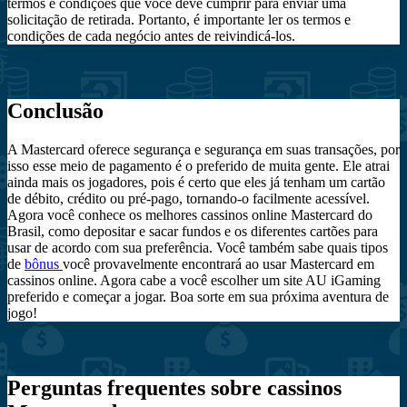
termos e condições que você deve cumprir para enviar uma
solicitação de retirada. Portanto, é importante ler os termos e
condições de cada negócio antes de reivindicá-los.
Conclusão
A Mastercard oferece segurança e segurança em suas transações, por
isso esse meio de pagamento é o preferido de muita gente. Ele atrai
ainda mais os jogadores, pois é certo que eles já tenham um cartão
de débito, crédito ou pré-pago, tornando-o facilmente acessível.
Agora você conhece os melhores cassinos online Mastercard do
Brasil, como depositar e sacar fundos e os diferentes cartões para
usar de acordo com sua preferência. Você também sabe quais tipos
de
bônus
você provavelmente encontrará ao usar Mastercard em
cassinos online. Agora cabe a você escolher um site AU iGaming
preferido e começar a jogar. Boa sorte em sua próxima aventura de
jogo!
Perguntas frequentes sobre cassinos