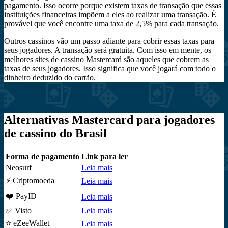
pagamento. Isso ocorre porque existem taxas de transação que essas
instituições financeiras impõem a eles ao realizar uma transação. É
provável que você encontre uma taxa de 2,5% para cada transação.
Outros cassinos vão um passo adiante para cobrir essas taxas para
seus jogadores. A transação será gratuita. Com isso em mente, os
melhores sites de cassino Mastercard são aqueles que cobrem as
taxas de seus jogadores. Isso significa que você jogará com todo o
dinheiro deduzido do cartão.
Alternativas Mastercard para jogadores
de cassino do Brasil
Forma de pagamento
Link para ler
Neosurf
Leia mais
⚡ Criptomoeda
Leia mais
❤️️ PayID
Leia mais
✅ Visto
Leia mais
⭐ eZeeWallet
Leia mais