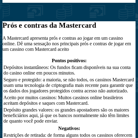
Prós e contras da Mastercard
A Mastercard apresenta prós e contras ao jogar em um cassino
online. Dê uma sensação nos principais prós e contras de jogar em
um cassino com Mastercard aceito
Pontos positivos:
Depósitos instantâneos: Os fundos ficam disponíveis na sua conta
do casino online em poucos minutos.
Seguro e protegido: a maioria, se não todos, os cassinos Mastercard
usam uma tecnologia de criptografia mais recente para garantir que
os dados dos jogadores protegidos contra acesso não autorizado.
Aceito por muitos cassinos: Muitos cassinos online brasileiros
aceitam depósitos e saques com Mastercard.
Depósito grandes valores: os grandes apostadores são os maiores
beneficiários aqui, já que os bancos normalmente não têm limites
de quanto você pode enviar.
Negativos:
Restrições de retirada: de forma alguns todos os cassinos oferecem