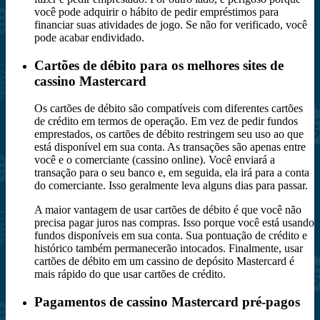
você pode adquirir o hábito de pedir empréstimos para
financiar suas atividades de jogo. Se não for verificado, você
pode acabar endividado.
Cartões de débito para os melhores sites de
cassino Mastercard
Os cartões de débito são compatíveis com diferentes cartões
de crédito em termos de operação. Em vez de pedir fundos
emprestados, os cartões de débito restringem seu uso ao que
está disponível em sua conta. As transações são apenas entre
você e o comerciante (cassino online). Você enviará a
transação para o seu banco e, em seguida, ela irá para a conta
do comerciante. Isso geralmente leva alguns dias para passar.
A maior vantagem de usar cartões de débito é que você não
precisa pagar juros nas compras. Isso porque você está usando
fundos disponíveis em sua conta. Sua pontuação de crédito e
histórico também permanecerão intocados. Finalmente, usar
cartões de débito em um cassino de depósito Mastercard é
mais rápido do que usar cartões de crédito.
Pagamentos de cassino Mastercard pré-pagos