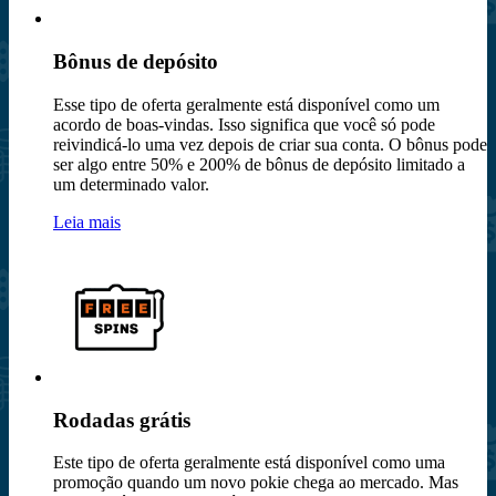
Bônus de depósito
Esse tipo de oferta geralmente está disponível como um
acordo de boas-vindas. Isso significa que você só pode
reivindicá-lo uma vez depois de criar sua conta. O bônus pode
ser algo entre 50% e 200% de bônus de depósito limitado a
um determinado valor.
Leia mais
Rodadas grátis
Este tipo de oferta geralmente está disponível como uma
promoção quando um novo pokie chega ao mercado. Mas