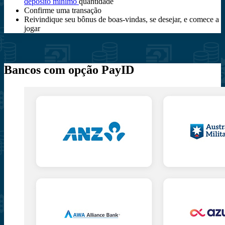
depósito mínimo
quantidade
Confirme uma transação
Reivindique seu bônus de boas-vindas, se desejar, e comece a
jogar
Bancos com opção PayID