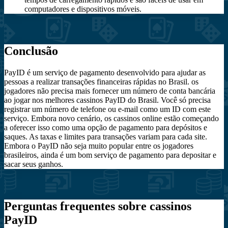
computadores e dispositivos móveis.
Conclusão
PayID é um serviço de pagamento desenvolvido para ajudar as
pessoas a realizar transações financeiras rápidas no Brasil. os
jogadores não precisa mais fornecer um número de conta bancária
ao jogar nos melhores cassinos PayID do Brasil. Você só precisa
registrar um número de telefone ou e-mail como um ID com este
serviço. Embora novo cenário, os cassinos online estão começando
a oferecer isso como uma opção de pagamento para depósitos e
saques. As taxas e limites para transações variam para cada site.
Embora o PayID não seja muito popular entre os jogadores
brasileiros, ainda é um bom serviço de pagamento para depositar e
sacar seus ganhos.
Perguntas frequentes sobre cassinos
PayID