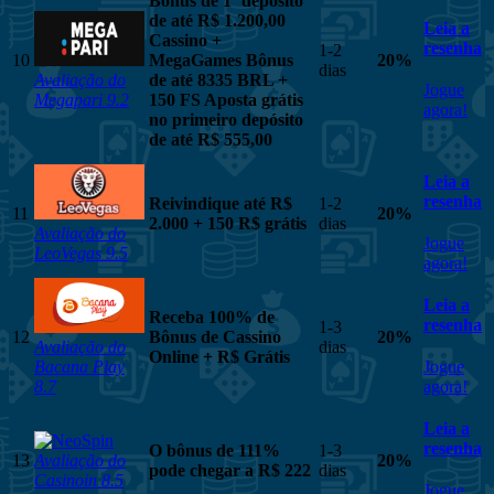
Bônus de 1º depósito
de até R$ 1.200,00
Leia a
Cassino +
resenha
1-2
10
MegaGames Bônus
20%
dias
Avaliação do
de até 8335 BRL +
Jogue
Megapari 9.2
150 FS Aposta grátis
agora!
no primeiro depósito
de até R$ 555,00
Leia a
resenha
Reivindique até R$
1-2
11
20%
2.000 + 150 R$ grátis
dias
Avaliação do
Jogue
LeoVegas 9.5
agora!
Leia a
Receba 100% de
resenha
1-3
12
Bônus de Cassino
20%
Avaliação do
dias
Online + R$ Grátis
Bacana Play
Jogue
8.7
agora!
Leia a
resenha
O bônus de 111%
1-3
13
Avaliação do
20%
pode chegar a R$ 222
dias
Сasinoin 8.5
Jogue