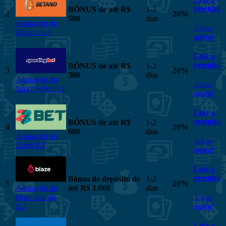
resenha
BÔNUS de até R$
1-2
2
20%
500
dias
Avaliação do
Jogue
Betano 9.6
agora!
Leia a
resenha
BÔNUS de até R$
1-2
3
20%
300
dias
Avaliação do
Jogue
Sportingbet 9.3
agora!
Leia a
resenha
BÔNUS de até R$
1-2
4
20%
600
dias
Avaliação do
Jogue
22bet 9.2
agora!
Leia a
resenha
Bônus de depósito de
1-2
5
20%
Avaliação do
até R$ 1.000
dias
blaze aposta
Jogue
9.2
agora!
Leia a