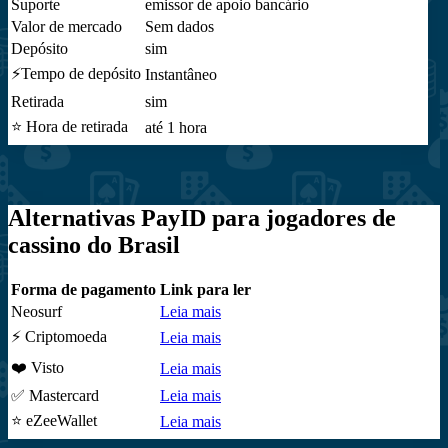
Suporte
emissor de apoio bancário
Valor de mercado
Sem dados
Depósito
sim
⚡Tempo de depósito
Instantâneo
Retirada
sim
⭐ Hora de retirada
até 1 hora
Alternativas PayID para jogadores de
cassino do Brasil
Forma de pagamento
Link para ler
Neosurf
Leia mais
⚡ Criptomoeda
Leia mais
❤️️ Visto
Leia mais
✅ Mastercard
Leia mais
⭐ eZeeWallet
Leia mais