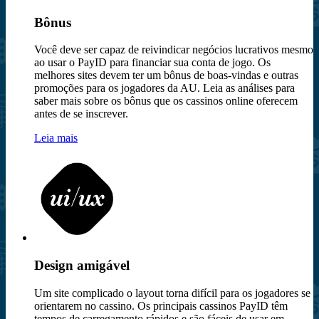
Bônus
Você deve ser capaz de reivindicar negócios lucrativos mesmo
ao usar o PayID para financiar sua conta de jogo. Os
melhores sites devem ter um bônus de boas-vindas e outras
promoções para os jogadores da AU. Leia as análises para
saber mais sobre os bônus que os cassinos online oferecem
antes de se inscrever.
Leia mais
Design amigável
Um site complicado o layout torna difícil para os jogadores se
orientarem no cassino. Os principais cassinos PayID têm
tempos de carregamento rápidos e são fáceis de usar em