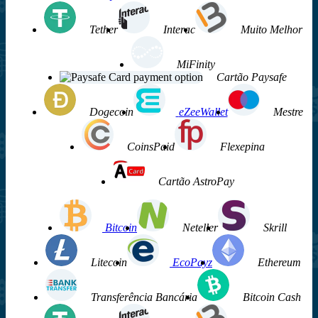
Tether
Interac
Muito Melhor
MiFinity
Cartão Paysafe
Dogecoin
eZeeWallet
Mestre
CoinsPaid
Flexepina
Cartão AstroPay
Bitcoin
Neteller
Skrill
Litecoin
EcoPayz
Ethereum
Transferência Bancária
Bitcoin Cash