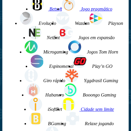
Betsoft
Jogo pragmático
Evolução
Wazdan
Playson
NetEnt
Jogos em expansão
Microgaming
Jogos Tom Horn
Espinomenal
Play’n GO
Giro rápido
Yggdrasil Gaming
Habanero
Booongo Gaming
iSoftBet
Cidade sem limite
BGaming
Relaxe jogando