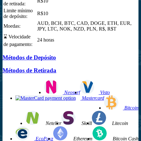
R$10
de retirada:
Limite mínimo
R$10
de depósito:
AUD, BCH, BTC, CAD, DOGE, ETH, EUR,
Moedas:
JPY, LTC, NOK, NZD, PLN, R$, R$T
⌛ Velocidade
24 horas
de pagamento:
Métodos de Depósito
Métodos de Retirada
Neosurf
Visto
Mastercard
Bitcoin
Neteller
Skrill
Litecoin
EcoPayz
Ethereum
Bitcoin Cash