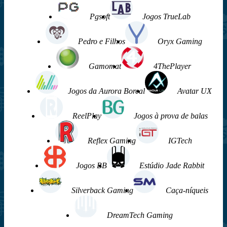
Pgsoft
Jogos TrueLab
Pedro e Filhos
Oryx Gaming
Gamomat
4ThePlayer
Jogos da Aurora Boreal
Avatar UX
ReelPlay
Jogos à prova de balas
Reflex Gaming
IGTech
Jogos BB
Estúdio Jade Rabbit
Silverback Gaming
Caça-níqueis
DreamTech Gaming