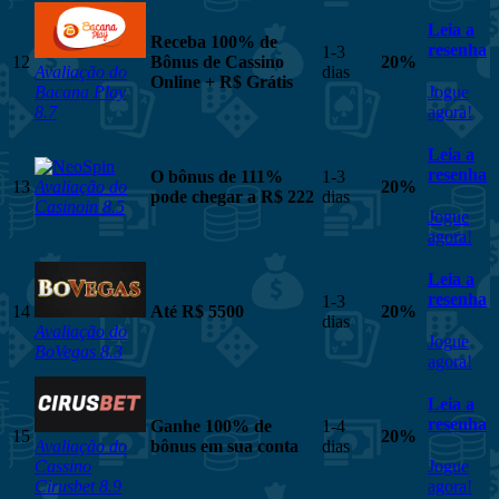
Leia a
Receba 100% de
resenha
1-3
12
Bônus de Cassino
20%
Avaliação do
dias
Online + R$ Grátis
Bacana Play
Jogue
8.7
agora!
Leia a
resenha
O bônus de 111%
1-3
13
Avaliação do
20%
pode chegar a R$ 222
dias
Сasinoin 8.5
Jogue
agora!
Leia a
resenha
1-3
14
Até R$ 5500
20%
dias
Avaliação do
Jogue
BoVegas 8.3
agora!
Leia a
resenha
Ganhe 100% de
1-4
15
20%
Avaliação do
bônus em sua conta
dias
Cassino
Jogue
Cirusbet 8.9
agora!