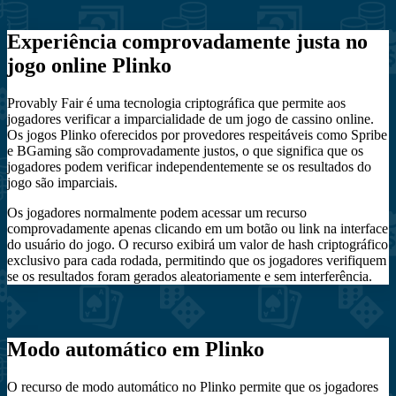
Experiência comprovadamente justa no
jogo online Plinko
Provably Fair é uma tecnologia criptográfica que permite aos
jogadores verificar a imparcialidade de um jogo de cassino online.
Os jogos Plinko oferecidos por provedores respeitáveis ​​​​como Spribe
e BGaming são comprovadamente justos, o que significa que os
jogadores podem verificar independentemente se os resultados do
jogo são imparciais.
Os jogadores normalmente podem acessar um recurso
comprovadamente apenas clicando em um botão ou link na interface
do usuário do jogo. O recurso exibirá um valor de hash criptográfico
exclusivo para cada rodada, permitindo que os jogadores verifiquem
se os resultados foram gerados aleatoriamente e sem interferência.
Modo automático em Plinko
O recurso de modo automático no Plinko permite que os jogadores