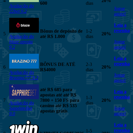
4
20%
600
dias
Avaliação do
Jogue
22bet 9.2
agora!
Leia a
resenha
Bônus de depósito de
1-2
5
20%
Avaliação do
até R$ 1.000
dias
blaze aposta
Jogue
9.2
agora!
Leia a
resenha
BÔNUS DE ATÉ
2-3
6
20%
R$4000
dias
Avaliação do
Jogue
Brazino777 9.2
agora!
até R$ 685 para
Leia a
apostas até até R$
resenha
1-3
7
7800 + 150 FS para
20%
Avaliação do
dias
cassino até R$ 535
SapphireBet
Jogue
apostas grátis
9.0
agora!
Leia a
resenha
1-5