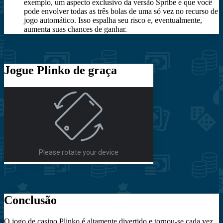
exemplo, um aspecto exclusivo da versão Spribe é que você
pode envolver todas as três bolas de uma só vez no recurso de
jogo automático. Isso espalha seu risco e, eventualmente,
aumenta suas chances de ganhar.
Jogue Plinko de graça
Conclusão
O jogo de casino Plinko é altamente divertido e tornou-se cada vez