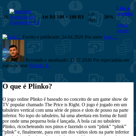
Leia a
resenha
1-5
16
Avaliação do
Até R$ 100 + 100 R$
20%
dias
Сopagolbet 9.6
Jogue
agora!
Escrito e publicado: 24.04.2026
Por autor
Lisa C.
Revisado e atualizado: 23.07.2026
Por especialista em
jogos de azar
Ricardo B.
O que é Plinko?
O jogo online Plinko é baseado no conceito de um game show de
TV popular chamado The Price is Right. O jogo é jogado em um
tabuleiro vertical com uma série de pinos e slots de pouso na parte
inferior. No topo do tabuleiro, há uma abertura em forma de funil
por onde uma pequena bola é lançada. A bola cai no tabuleiro
Plinko, ricocheteando nos pinos e fazendo o som “plink” “plink”
“plink” e, finalmente, para em um dos vários slots na parte inferior