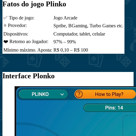
Fatos do jogo Plinko
✅ Tipo de jogo:
Jogo Arcade
⭐ Provedor:
Spribe, BGaming, Turbo Games etc.
Dispositivos:
Computador, tablet, celular
❤️️ Retorno ao Jogador:
97% – 99%
Mínimo máximo. Aposta:
R$ 0,10 – R$ 100
Interface Plonko