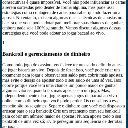
consecutivas é quase impossível. Você não pode influenciar as cartas
a serem sorteadas pelo dealer de forma alguma, mas pode usar
estratégias como contagem de cartas para saber quando fazer uma
aposta. No entanto, existem algumas dicas e técnicas de apostas no
bacará que você pode adotar para melhorar suas chances de ganhar,
embora nada seja 100% garantido. Vamos discutir algumas dessas
estratégias que você pode adotar ao jogar bacará ao vivo.
1
Bankroll e gerenciamento de dinheiro
Como todo jogo de cassino, você deve ter um saldo definido antes
de jogar bacará ao vivo. Depois de fazer isso, você pode criar um
orçamento para jogar e observar seu saldo para cobrir mais apostas,
mas evite o desejo de apostar todo o seu saldo de uma só vez. Isso
ocorre porque você tem uma chance um pouco maior de ganhar
algumas vitórias quando faz mais apostas em um jogo. Mas,
independentemente disso, jogue apenas jogos de bacará ao vivo
online com o dinheiro que você pode perder. Os conselhos a esse
respeito são os seguintes: Separe o dinheiro que você está disposto a
arriscar para o seu bankroll; Crie um orçamento com seu bankroll
para cobrir um número maior de apostas; Nunca aposte todo o seu
bankroll de uma vez só; Evite perseguir uma sequência de derrotas
ao jogar.