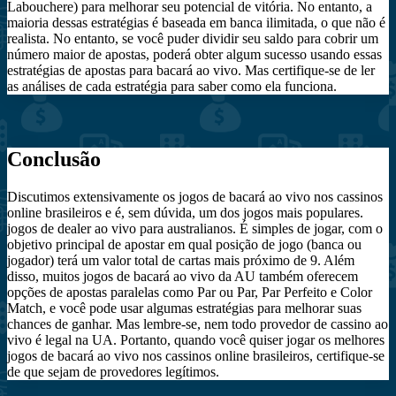
Labouchere) para melhorar seu potencial de vitória. No entanto, a
maioria dessas estratégias é baseada em banca ilimitada, o que não é
realista. No entanto, se você puder dividir seu saldo para cobrir um
número maior de apostas, poderá obter algum sucesso usando essas
estratégias de apostas para bacará ao vivo. Mas certifique-se de ler
as análises de cada estratégia para saber como ela funciona.
Conclusão
Discutimos extensivamente os jogos de bacará ao vivo nos cassinos
online brasileiros e é, sem dúvida, um dos jogos mais populares.
jogos de dealer ao vivo para australianos. É simples de jogar, com o
objetivo principal de apostar em qual posição de jogo (banca ou
jogador) terá um valor total de cartas mais próximo de 9. Além
disso, muitos jogos de bacará ao vivo da AU também oferecem
opções de apostas paralelas como Par ou Par, Par Perfeito e Color
Match, e você pode usar algumas estratégias para melhorar suas
chances de ganhar. Mas lembre-se, nem todo provedor de cassino ao
vivo é legal na UA. Portanto, quando você quiser jogar os melhores
jogos de bacará ao vivo nos cassinos online brasileiros, certifique-se
de que sejam de provedores legítimos.