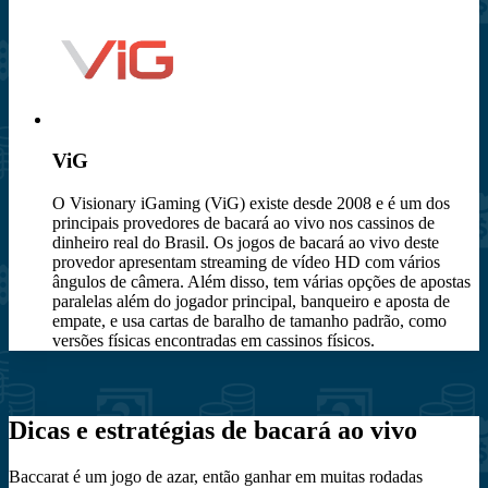
ViG
O Visionary iGaming (ViG) existe desde 2008 e é um dos
principais provedores de bacará ao vivo nos cassinos de
dinheiro real do Brasil. Os jogos de bacará ao vivo deste
provedor apresentam streaming de vídeo HD com vários
ângulos de câmera. Além disso, tem várias opções de apostas
paralelas além do jogador principal, banqueiro e aposta de
empate, e usa cartas de baralho de tamanho padrão, como
versões físicas encontradas em cassinos físicos.
Dicas e estratégias de bacará ao vivo
Baccarat é um jogo de azar, então ganhar em muitas rodadas