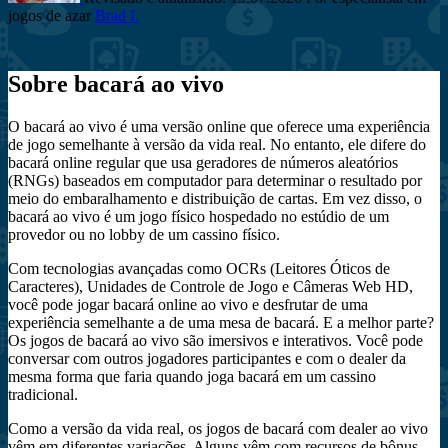
jogos de azar
Brad I.
Sobre bacará ao vivo
O bacará ao vivo é uma versão online que oferece uma experiência
de jogo semelhante à versão da vida real. No entanto, ele difere do
bacará online regular que usa geradores de números aleatórios
(RNGs) baseados em computador para determinar o resultado por
meio do embaralhamento e distribuição de cartas. Em vez disso, o
bacará ao vivo é um jogo físico hospedado no estúdio de um
provedor ou no lobby de um cassino físico.
Com tecnologias avançadas como OCRs (Leitores Óticos de
Caracteres), Unidades de Controle de Jogo e Câmeras Web HD,
você pode jogar bacará online ao vivo e desfrutar de uma
experiência semelhante a de uma mesa de bacará. E a melhor parte?
Os jogos de bacará ao vivo são imersivos e interativos. Você pode
conversar com outros jogadores participantes e com o dealer da
mesma forma que faria quando joga bacará em um cassino
tradicional.
Como a versão da vida real, os jogos de bacará com dealer ao vivo
vêm em diferentes variações. Alguns vêm com recursos de bônus,