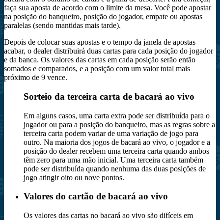
faça sua aposta de acordo com o limite da mesa. Você pode apostar
na posição do banqueiro, posição do jogador, empate ou apostas
paralelas (sendo mantidas mais tarde).
Depois de colocar suas apostas e o tempo da janela de apostas
acabar, o dealer distribuirá duas cartas para cada posição do jogador
e da banca. Os valores das cartas em cada posição serão então
somados e comparados, e a posição com um valor total mais
próximo de 9 vence.
Sorteio da terceira carta de bacará ao vivo
Em alguns casos, uma carta extra pode ser distribuída para o
jogador ou para a posição do banqueiro, mas as regras sobre a
terceira carta podem variar de uma variação de jogo para
outro. Na maioria dos jogos de bacará ao vivo, o jogador e a
posição do dealer recebem uma terceira carta quando ambos
têm zero para uma mão inicial. Uma terceira carta também
pode ser distribuída quando nenhuma das duas posições de
jogo atingir oito ou nove pontos.
Valores do cartão de bacará ao vivo
Os valores das cartas no bacará ao vivo são difíceis em