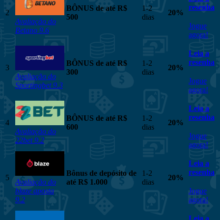
resenha
BÔNUS de até R$
1-2
2
20%
500
dias
Avaliação do
Jogue
Betano 9.6
agora!
Leia a
resenha
BÔNUS de até R$
1-2
3
20%
300
dias
Avaliação do
Jogue
Sportingbet 9.3
agora!
Leia a
resenha
BÔNUS de até R$
1-2
4
20%
600
dias
Avaliação do
Jogue
22bet 9.2
agora!
Leia a
resenha
Bônus de depósito de
1-2
5
20%
Avaliação do
até R$ 1.000
dias
blaze aposta
Jogue
9.2
agora!
Leia a