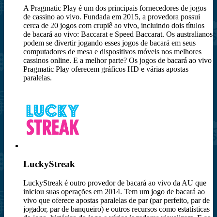
A Pragmatic Play é um dos principais fornecedores de jogos
de cassino ao vivo. Fundada em 2015, a provedora possui
cerca de 20 jogos com crupiê ao vivo, incluindo dois títulos
de bacará ao vivo: Baccarat e Speed ​​Baccarat. Os australianos
podem se divertir jogando esses jogos de bacará em seus
computadores de mesa e dispositivos móveis nos melhores
cassinos online. E a melhor parte? Os jogos de bacará ao vivo
Pragmatic Play oferecem gráficos HD e várias apostas
paralelas.
LuckyStreak
LuckyStreak é outro provedor de bacará ao vivo da AU que
iniciou suas operações em 2014. Tem um jogo de bacará ao
vivo que oferece apostas paralelas de par (par perfeito, par de
jogador, par de banqueiro) e outros recursos como estatísticas