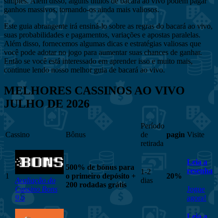
simples. Além disso, alguns títulos de bacará ao vivo podem pagar
ganhos massivos, tornando-os ainda mais valiosos.
Este guia abrangente irá ensiná-lo sobre as regras do bacará ao vivo,
suas probabilidades e pagamentos, variações e apostas paralelas.
Além disso, fornecemos algumas dicas e estratégias valiosas que
você pode adotar no jogo para aumentar suas chances de ganhar.
Então se você está interessado em aprender isso e muito mais,
continue lendo nosso melhor guia de bacará ao vivo.
MELHORES CASSINOS AO VIVO
JULHO DE 2026
Período
Cassino
Bônus
de
pagin
Visite
retirada
Leia a
500% de bónus para
resenha
1-2
1
o primeiro depósito +
20%
Avaliação do
dias
200 rodadas grátis
Cassino Bons
Jogue
9.6
agora!
Leia a