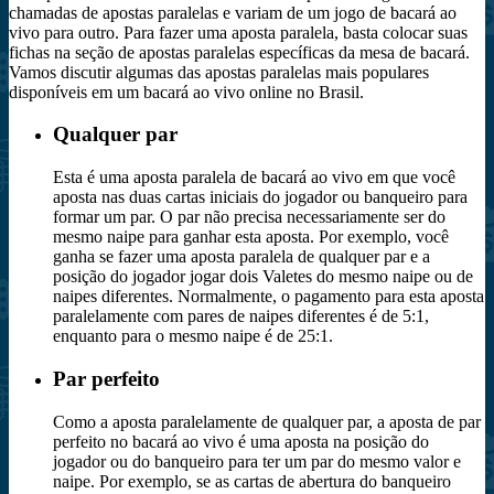
chamadas de apostas paralelas e variam de um jogo de bacará ao
vivo para outro. Para fazer uma aposta paralela, basta colocar suas
fichas na seção de apostas paralelas específicas da mesa de bacará.
Vamos discutir algumas das apostas paralelas mais populares
disponíveis em um bacará ao vivo online no Brasil.
Qualquer par
Esta é uma aposta paralela de bacará ao vivo em que você
aposta nas duas cartas iniciais do jogador ou banqueiro para
formar um par. O par não precisa necessariamente ser do
mesmo naipe para ganhar esta aposta. Por exemplo, você
ganha se fazer uma aposta paralela de qualquer par e a
posição do jogador jogar dois Valetes do mesmo naipe ou de
naipes diferentes. Normalmente, o pagamento para esta aposta
paralelamente com pares de naipes diferentes é de 5:1,
enquanto para o mesmo naipe é de 25:1.
Par perfeito
Como a aposta paralelamente de qualquer par, a aposta de par
perfeito no bacará ao vivo é uma aposta na posição do
jogador ou do banqueiro para ter um par do mesmo valor e
naipe. Por exemplo, se as cartas de abertura do banqueiro