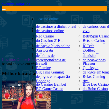
WelikyGroupBlog
casino online
de cassinos a dinheiro real
de casinos com d
Críticas de cassino
de cassinos online
vivo
de casinos high roller
de cassinos móve
Red Casino
BetNSpin Casin
jogos de cassino
cassinos seguros e
Por
do Cassino 21Bit
Bets.io Casino
protegidos
de cassinos de Bi
24 Pokies Casino
Bitcoin.com Gam
de caça-níqueis online
IGTech
bônus
de cassinos de pagamento
de cassinos Mast
5Gringos Casino
Bitcoincasino.io
Aristocrata
iSoftbet
mais rápido
casinos Neosurf
do 7Bit Casino
Bitdreams Casin
Bally
Nolimit City
de bônus de
depósito
casinos de depósito mínimo
de casinos Visa
888 Tiger Casino
Bitkingz Casino
Belatra Games
Platipus
Cassinos Online Brasileiros
»
Cassinos com dealer ao vivo
»
Melhor
correspondência de
de boas-vindas
do Abo Casino
BitSpin Casino
Betsoft
Playson
bacará ao vivo em cassinos online brasileiros
All Right Casino
Bitstarz Casino
BGaming
Quickspin
do AmunRa Casino
BitVegas Casino
Big Time Gaming
de jogos em temp
Melhor bacará ao vivo em cassinos online brasileiros
do Cassino Andrômeda
Bizzo Casino
de jogos em expansão
Relax Gaming
do Cassino Auslots
Blackjack Fun C
Booongo
rival
do Cassino Bambet
Blue Leo Casino
BC.Game Casino
do Boho Casino