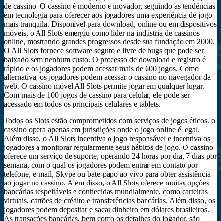
de cassino. O cassino é moderno e inovador, seguindo as tendências
em tecnologia para oferecer aos jogadores uma experiência de jogo
mais tranquila. Disponível para download, online ou em dispositivos
móveis, o All Slots emergiu como líder na indústria de cassinos
online, mostrando grandes progressos desde sua fundação em 2000.
O All Slots fornece software seguro e livre de bugs que pode ser
baixado sem nenhum custo. O processo de download e registro é
rápido e os jogadores podem acessar mais de 600 jogos. Como
alternativa, os jogadores podem acessar o cassino no navegador da
web. O cassino móvel All Slots permite jogar em qualquer lugar.
Com mais de 100 jogos de cassino para celular, ele pode ser
acessado em todos os principais celulares e tablets.
Todos os Slots estão comprometidos com serviços de jogos éticos. o
cassino opera apenas em jurisdições onde o jogo online é legal.
Além disso, o All Slots incentiva o jogo responsável e incentiva os
jogadores a monitorar regularmente seus hábitos de jogo. O cassino
oferece um serviço de suporte, operando 24 horas por dia, 7 dias por
semana, com o qual os jogadores podem entrar em contato por
telefone, e-mail, Skype ou bate-papo ao vivo para obter assistência
ao jogar no cassino. Além disso, o All Slots oferece muitas opções
bancárias respeitáveis ​​​​e conhecidas mundialmente, como carteiras
virtuais, cartões de crédito e transferências bancárias. Além disso, os
jogadores podem depositar e sacar dinheiro em dólares brasileiros.
As transações bancárias, bem como os detalhes do jogador, são