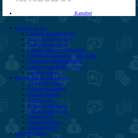
Katsubet
Cassinos on-line
Cassinos de dinheiro real
Novos cassinos online
Casinos de alto nível
Cassinos seguros e protegidos
Cassinos de pagamento mais rápido
Casinos de depósito mínimo
Cassinos com dealer ao vivo
Cassinos móveis
Por métodos de pagamento
cassinos de bitcoin
cassinos Mastercard
cassinos Neosurf
cassinos Visa
cassinos eZeeWallet
Casinos CashtoCode
cassinos bpay
cassinos EcoPayz
cassinos PayID
jogos de cassino