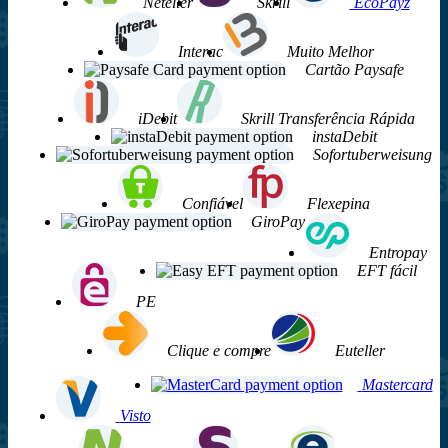
Neteller
Skrill
EcoPayz
Interac
Muito Melhor
Cartão Paysafe
iDebit
Skrill Transferência Rápida
instaDebit
Sofortuberweisung
Confiável
Flexepina
GiroPay
Entropay
EFT fácil
PE
Clique e compre
Euteller
Mastercard
Visto