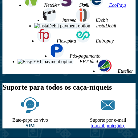
Neteller
Skrill
EcoPayz
Interac
iDebit
instaDebit
Flexepina
Entropay
Pós-pagamento
EFT fácil
Euteller
Suporte para todos os caça-níqueis
Bate-papo ao vivo
Suporte por e-mail
SIM
[e-mail protegido]