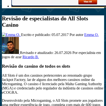
Revisão de especialistas do All Slots
Casino
Escrito e publicado: 05.07.2017
Por autor
Emma O.
Revisado e atualizado: 26.07.2026
Por especialista em
jogos de azar
Ricardo B.
Revisão do cassino de todos os slots
All Slots é um dos cassinos pertencentes ao renomado grupo
Jackpot Factory, lar de alguns dos melhores cassinos online da
Microgaming. O cassino é licenciado pela Malta Gaming Authority
(MGA) e credenciado pelo regulador da indústria de cassinos online
eCOGRA.
Desenvolvido pela Microgaming, o All Slots promete aos jogadores
uma melhor experiência de jogo, completa com mais de 600 jogos