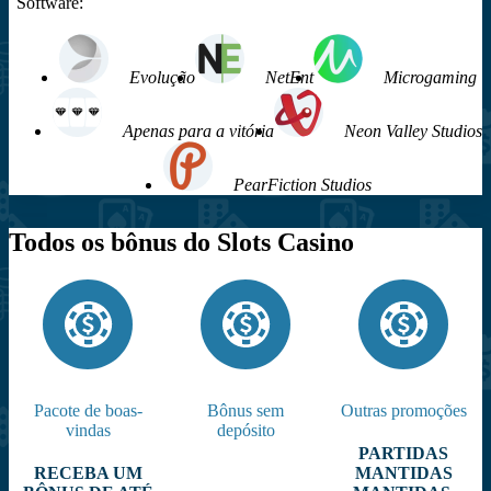
️ Software:
Evolução
NetEnt
Microgaming
Apenas para a vitória
Neon Valley Studios
PearFiction Studios
Todos os bônus do Slots Casino
Pacote de boas-
Bônus sem
Outras promoções
vindas
depósito
PARTIDAS
RECEBA UM
MANTIDAS