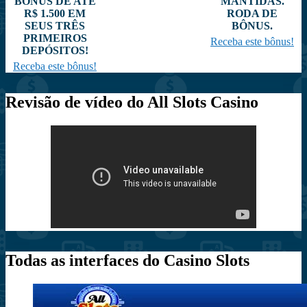
BÔNUS DE ATÉ
MANTIDAS.
R$ 1.500 EM
RODA DE
SEUS TRÊS
BÔNUS.
PRIMEIROS
Receba este bônus!
DEPÓSITOS!
Receba este bônus!
Revisão de vídeo do All Slots Casino
Todas as interfaces do Casino Slots