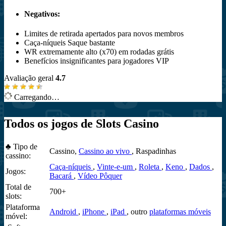
Negativos:
Limites de retirada apertados para novos membros
Caça-níqueis Saque bastante
WR extremamente alto (x70) em rodadas grátis
Benefícios insignificantes para jogadores VIP
Avaliação geral
4.7
Carregando…
Todos os jogos de Slots Casino
♣️ Tipo de
Cassino,
Cassino ao vivo
, Raspadinhas
cassino:
Caça-níqueis
,
Vinte-e-um
,
Roleta
,
Keno
,
Dados
,
Jogos:
Bacará
,
Vídeo Pôquer
Total de
700+
slots:
Plataforma
Android
,
iPhone
,
iPad
, outro
plataformas móveis
móvel: