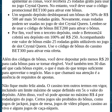
apimentar as coisas, você receberá 25 rodadas grátis para usar
no jogo Crystal Queen. No entanto, você deve usar o código
promocional BET100 para ativar este bônus.
Um segundo depósito desbloqueará um bônus de 50% de R$
500 até mais 50 rodadas grátis. Novamente, essas rodadas
podem ser usadas no jogo de slot Crystal Queen. Lembre-se
de usar o código de bônus BET200 para ativar o bônus.
Por fim, você tem o terceiro depósito, onde o Betroom24
cobrirá seu depósito em 100% até R$ 250. Acompanhando
este valor de bônus estão 25 rodadas grátis utilizáveis ​​​​no jogo
de slot Crystal Queen. Use o código de bônus do cassino
BET300 para ativar esta oferta.
Além dos códigos de bônus, você deve depositar pelo menos R$ 20
para cada bônus para se tornar elegível. Você também tem 30 dias
até que cada bônus expire, o que é mais do que tempo suficiente
para aproveitar o negócio. Mas o que chamará sua atenção é a
ausência de requisitos de apostas.
Não fique muito feliz ainda. O cassino tem outros termos em vigor,
incluindo um limite máximo de saque definido em 5x o valor do
depósito. Além disso, você só pode apostar no máximo R$ 4 por
rodada/giro do jogo. Certos jogos são proibidos do bônus, como
jogos de jackpot, jogos de mesa, jogos de vídeo pôquer, cassino ao
vivo e alguns jogos de caça-níqueis.