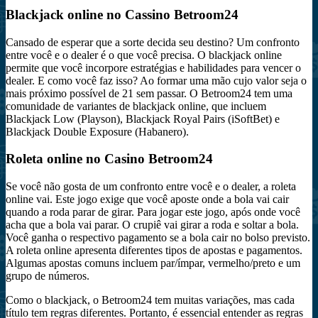
Blackjack online no Cassino Betroom24
Cansado de esperar que a sorte decida seu destino? Um confronto
entre você e o dealer é o que você precisa. O blackjack online
permite que você incorpore estratégias e habilidades para vencer o
dealer. E como você faz isso? Ao formar uma mão cujo valor seja o
mais próximo possível de 21 sem passar. O Betroom24 tem uma
comunidade de variantes de blackjack online, que incluem
Blackjack Low (Playson), Blackjack Royal Pairs (iSoftBet) e
Blackjack Double Exposure (Habanero).
Roleta online no Casino Betroom24
Se você não gosta de um confronto entre você e o dealer, a roleta
online vai. Este jogo exige que você aposte onde a bola vai cair
quando a roda parar de girar. Para jogar este jogo, após onde você
acha que a bola vai parar. O crupiê vai girar a roda e soltar a bola.
Você ganha o respectivo pagamento se a bola cair no bolso previsto.
A roleta online apresenta diferentes tipos de apostas e pagamentos.
Algumas apostas comuns incluem par/ímpar, vermelho/preto e um
grupo de números.
Como o blackjack, o Betroom24 tem muitas variações, mas cada
título tem regras diferentes. Portanto, é essencial entender as regras