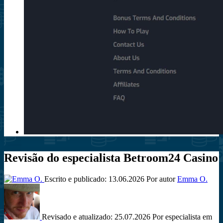
Revisão do especialista Betroom24 Casino
Escrito e publicado: 13.06.2026
Por autor
Emma O.
Revisado e atualizado: 25.07.2026
Por especialista em