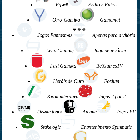
Pgsoft
Pedro e Filhos
Oryx Gaming
Gamomat
Jogos Fantasmas
Apenas para a vitória
Leap Gaming
Jogo de revólver
Fazi Gaming
BetGamesTV
Heróis de Ouro
Foxium
Kiron interativo
Jogos 2 por 2
Dê-me jogos
Arcade
Jogos BF
Stakelogic
Entretenimento Spinmatic