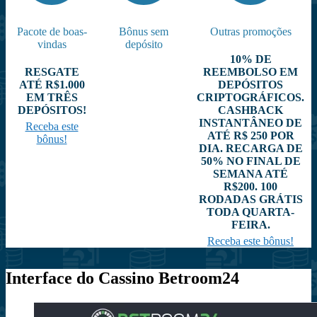
Pacote de boas-
Bônus sem
Outras promoções
vindas
depósito
10% DE
RESGATE
REEMBOLSO EM
ATÉ R$1.000
DEPÓSITOS
EM TRÊS
CRIPTOGRÁFICOS.
DEPÓSITOS!
CASHBACK
INSTANTÂNEO DE
Receba este
ATÉ R$ 250 POR
bônus!
DIA. RECARGA DE
50% NO FINAL DE
SEMANA ATÉ
R$200. 100
RODADAS GRÁTIS
TODA QUARTA-
FEIRA.
Receba este bônus!
Interface do Cassino Betroom24