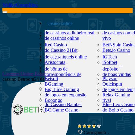
WelikyGroupBlog
casino online
de cassinos a dinheiro real
de casinos com d
Críticas de cassino
de cassinos online
vivo
de casinos high roller
de cassinos móve
Red Casino
BetNSpin Casin
jogos de cassino
cassinos seguros e
Por
do Cassino 21Bit
Bets.io Casino
protegidos
de cassinos de Bi
24 Pokies Casino
Bitcoin.com Gam
de caça-níqueis online
IGTech
bônus
de cassinos de pagamento
de cassinos Mast
5Gringos Casino
Bitcoincasino.io
Aristocrata
iSoftbet
mais rápido
casinos Neosurf
do 7Bit Casino
Bitdreams Casin
Bally
Nolimit City
de bônus de
depósito
casinos de depósito mínimo
de casinos Visa
888 Tiger Casino
Bitkingz Casino
Belatra Games
Platipus
Cassinos Online Brasileiros
»
Análises de cassino
»
Avaliação do
correspondência de
de boas-vindas
do Abo Casino
BitSpin Casino
Betsoft
Playson
cassino Betroom24 de julho de 2026
All Right Casino
Bitstarz Casino
BGaming
Quickspin
do AmunRa Casino
BitVegas Casino
Big Time Gaming
de jogos em temp
Avaliação
do Cassino Andrômeda
Bizzo Casino
de jogos em expansão
Relax Gaming
do Cassino Auslots
Blackjack Fun C
do Cassino
Booongo
rival
do Cassino Bambet
Blue Leo Casino
Betroom24
BC.Game Casino
do Boho Casino
4
Carregando…