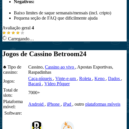
Negativos:
Baixo limites de saque semanais/mensais (incl. cripto)
Pequena seção de FAQ que dificilmente ajuda
Avaliação geral
4
Carregando…
Jogos de Cassino Betroom24
♣️ Tipo de
Cassino,
Cassino ao vivo
, Apostas Esportivas,
cassino:
Raspadinhas
Caça-níqueis
,
Vinte-e-um
,
Roleta
,
Keno
,
Dados
,
Jogos:
Bacará
,
Vídeo Pôquer
Total de
7000+
slots:
Plataforma
Android
,
iPhone
,
iPad
, outro
plataformas móveis
móvel:
️ Software: