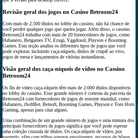
Revisão geral dos jogos no Casino Betroom24
Com mais de 2.500 títulos no lobby do cassino, não há chance de
você perder qualquer jogo que queira jogar. Além disso, o cassino
Betroom24 trabalha com mais de 20 fornecedores de jogos, como
Habanero, Betgames TV, Ezugi, Yggdrasil, Playson e Booming
Games. Esta seção analisa os diferentes tipos de jogos que você
pode explorar, incluindo caça-níqueis, títulos de crupiê ao vivo,
jogos de mesa e lançamentos de vitórias instantâneas.
Visão geral dos caça-níqueis de vídeo no Cassino
Betroom24
Os fãs de video caça-níqueis têm mais de 2.000 títulos disponíveis
no lobby do cassino. Esse grande número é cortesia da parceria da
Betroom24 com fornecedores de jogos de renome mundial, como
Habanero, iSoftBet, Betsoft, Booming Games, Playson e Tom Horn
Gaming, apenas para citar alguns.
Uma combinação de um grande número de jogos e uma mistura dos
principais fornecedores de jogos significa que você pode esperar
uma coleção cruzada de títulos. Os caça-níqueis de vídeo, por
exemplo, vêm com trilhas sonoras envolventes, recursos de bônus