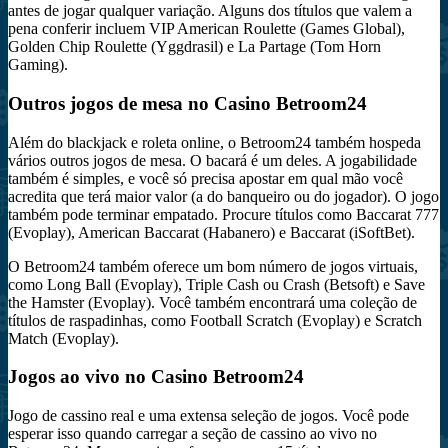
antes de jogar qualquer variação. Alguns dos títulos que valem a
pena conferir incluem VIP American Roulette (Games Global),
Golden Chip Roulette (Yggdrasil) e La Partage (Tom Horn
Gaming).
Outros jogos de mesa no Casino Betroom24
Além do blackjack e roleta online, o Betroom24 também hospeda
vários outros jogos de mesa. O bacará é um deles. A jogabilidade
também é simples, e você só precisa apostar em qual mão você
acredita que terá maior valor (a do banqueiro ou do jogador). O jogo
também pode terminar empatado. Procure títulos como Baccarat 777
(Evoplay), American Baccarat (Habanero) e Baccarat (iSoftBet).
O Betroom24 também oferece um bom número de jogos virtuais,
como Long Ball (Evoplay), Triple Cash ou Crash (Betsoft) e Save
the Hamster (Evoplay). Você também encontrará uma coleção de
títulos de raspadinhas, como Football Scratch (Evoplay) e Scratch
Match (Evoplay).
Jogos ao vivo no Casino Betroom24
Jogo de cassino real e uma extensa seleção de jogos. Você pode
esperar isso quando carregar a seção de cassino ao vivo no