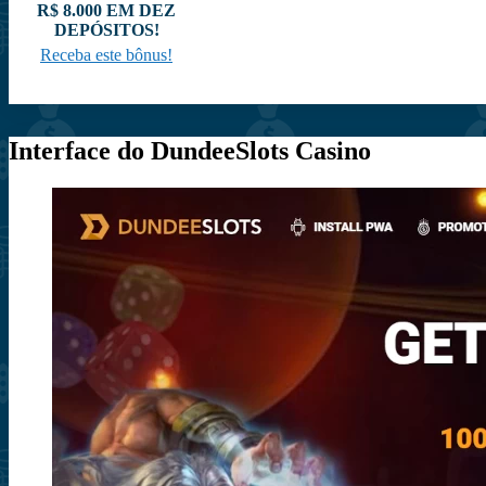
R$ 8.000 EM DEZ
DEPÓSITOS!
Receba este bônus!
Interface do DundeeSlots Casino