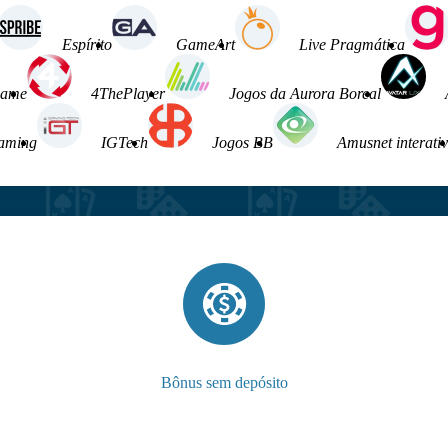
Espírito
GameArt
Live Pragmática
Game
4ThePlayer
Jogos da Aurora Boreal
aming
IGTech
Jogos BB
Amusnet interati
Bônus sem depósito