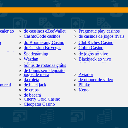
ealer ao
de cassinos eZeeWallet
Pragmatic play casinos
CashtoCode casinos
de casinos de jogos rivais
is
casinos Bpay
de cassinos BGaming
o
do Boomerang Casino
ClubRiches Casino
dos cassinos EcoPayz
dos casinos Booongo
do Cassino BoVegas
Cobra Casino
tcoin
de casinos PayID
Nolimit city casinos
es Casino
Bruno Casino
Cool Cat Casino
Spadegaming
de jogos ao vivo
ercard
Por
Campeonbet Casino
CosmicSlot Casino
Wazdan
Blackjack ao vivo
de cassinos RTG
o
Casdep Casino
Cyber ​​Spins Casino
WMS
da Roleta ao Vivo
bônus de rodadas grátis
de cassinos da Betsoft
Cassino Casino
Dolce Vita Casino
de caça-níqueis grátis
Bacará ao Vivo
sino DundeeSlots julho de 2026
de bônus sem depósito
Casino Rocket
Domgame Casino
jogos de mesa
Aviador
Casino4U
Drake Casino
da roleta
de pôquer de vídeo
cassino DundeeSlots
do CasinoChan
Ducky Luck Casino
o real
de blackjack
Plinko
Casinoly Casino
Leia mais comentários
de craps
Keno
asino
Casoo Casino
de bacará
Cherry Gold Casino
Cleopatra Casino