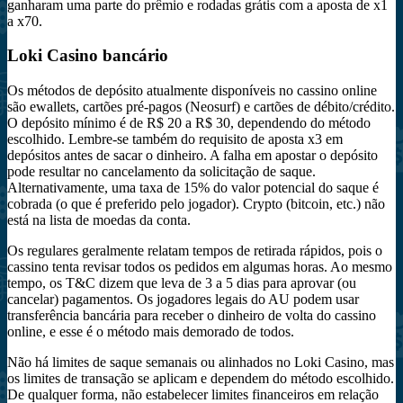
ganharam uma parte do prêmio e rodadas grátis com a aposta de x1
a x70.
Loki Casino bancário
Os métodos de depósito atualmente disponíveis no cassino online
são ewallets, cartões pré-pagos (Neosurf) e cartões de débito/crédito.
O depósito mínimo é de R$ 20 a R$ 30, dependendo do método
escolhido. Lembre-se também do requisito de aposta x3 em
depósitos antes de sacar o dinheiro. A falha em apostar o depósito
pode resultar no cancelamento da solicitação de saque.
Alternativamente, uma taxa de 15% do valor potencial do saque é
cobrada (o que é preferido pelo jogador). Crypto (bitcoin, etc.) não
está na lista de moedas da conta.
Os regulares geralmente relatam tempos de retirada rápidos, pois o
cassino tenta revisar todos os pedidos em algumas horas. Ao mesmo
tempo, os T&C dizem que leva de 3 a 5 dias para aprovar (ou
cancelar) pagamentos. Os jogadores legais do AU podem usar
transferência bancária para receber o dinheiro de volta do cassino
online, e esse é o método mais demorado de todos.
Não há limites de saque semanais ou alinhados no Loki Casino, mas
os limites de transação se aplicam e dependem do método escolhido.
De qualquer forma, não estabelecer limites financeiros em relação