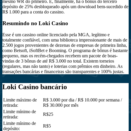
mesmo WR do primeiro. E, finalmente, há o bônus do terceiro
depósito de 25% desbloqueado após um download bem-sucedido de
R$ 1.000 para a conta do cassino.
Resumindo no Loki Casino
Esse é um cassino online licenciado pela MGA, legítimo e
totalmente confiável, com uma biblioteca impressionante de mais de
2.500 jogos provenientes de dezenas de empresas de primeira linha,
como Betsoft, iSoftBet e Booming. O programa de bônus é bastante
pequeno, mas os recém-chegados recebem um pacote de boas-
vindas de 3 bônus de até R$ 3.000 no total. Existem torneios
(regulares, mas não tanto) e loterias com prêmios em dinheiro. As
transações bancárias e financeiras são transparentes e 100% justas.
Loki Casino bancário
Limite máximo de
R$ 3.000 por dia / R$ 10.000 por semana /
retirada:
R$ 30.000 por mês
Limite mínimo de
R$25
retirada:
Limite mínimo de
R$5
depósito: