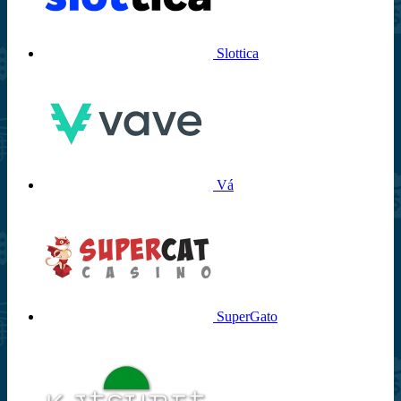
Slottica
Vá
SuperGato