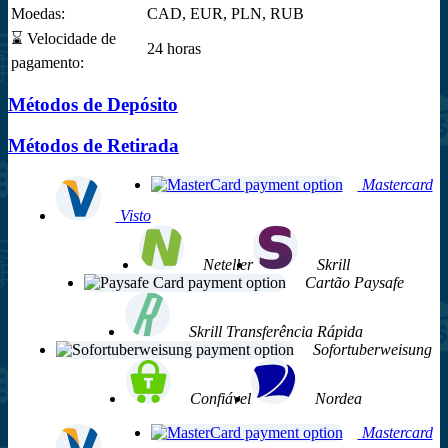
Moedas:
CAD, EUR, PLN, RUB
⌛ Velocidade de
24 horas
pagamento:
Métodos de Depósito
Métodos de Retirada
Mastercard
Visto
Neteller
Skrill
Cartão Paysafe
Skrill Transferência Rápida
Sofortuberweisung
Confiável
Nordea
Mastercard