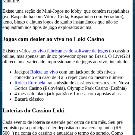
Multifire.
Existe uma seção de Mini-Jogos no lobby, que contém raspadinhas
(ex. Raspadinha com Vitória Certa, Raspadinha com Ferradura),
keno, bingo e alguns jogos de ganho instantâneos que não se
enquadram nos tipos de jogo explorados acima.
Jogos com dealer ao vivo no Loki Casino
Existem vários
ao vivo fabricantes de software de jogos
no cassino
online, mas apenas um único provedor opera no Brasil. O LiveG24
oferece uma variedade impressionante de jogos ao vivo, incluindo:
Jackpot
Roleta ao vivo
com um jackpot de três níveis
concedido em caso de 3 a 5 repetições do mesmo número
Roleta Europeia
transmissão de cassinos terrestres, ex. Nova
Gorica Casino (Eslovênia), Olympic Park Casino (Estônia)
4 mesas de blackjack padrão e 1 mesa com apostas altas
Bacará clássico
Loterias do Cassino Loki
Cada evento de loteria se estende por cerca de um mês. Seu pré-
requisito para participar é ter depositado uma certa quantia (R$
500+) na conta do cassino e aguardar o termo do sorteio. Como