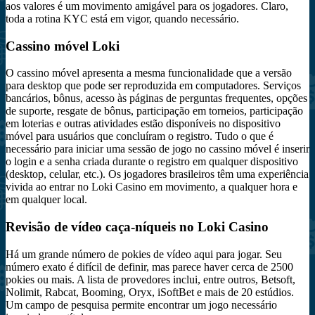
aos valores é um movimento amigável para os jogadores. Claro,
toda a rotina KYC está em vigor, quando necessário.
Cassino móvel Loki
O cassino móvel apresenta a mesma funcionalidade que a versão
para desktop que pode ser reproduzida em computadores. Serviços
bancários, bônus, acesso às páginas de perguntas frequentes, opções
de suporte, resgate de bônus, participação em torneios, participação
em loterias e outras atividades estão disponíveis no dispositivo
móvel para usuários que concluíram o registro. Tudo o que é
necessário para iniciar uma sessão de jogo no cassino móvel é inserir
o login e a senha criada durante o registro em qualquer dispositivo
(desktop, celular, etc.). Os jogadores brasileiros têm uma experiência
vivida ao entrar no Loki Casino em movimento, a qualquer hora e
em qualquer local.
Revisão de vídeo caça-níqueis no Loki Casino
Há um grande número de pokies de vídeo aqui para jogar. Seu
número exato é difícil de definir, mas parece haver cerca de 2500
pokies ou mais. A lista de provedores inclui, entre outros, Betsoft,
Nolimit, Rabcat, Booming, Oryx, iSoftBet e mais de 20 estúdios.
Um campo de pesquisa permite encontrar um jogo necessário