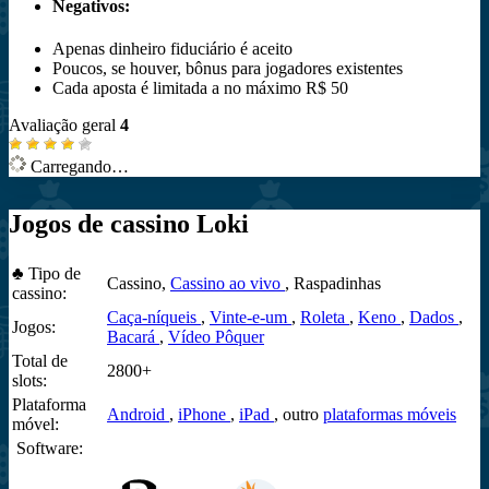
Negativos:
Apenas dinheiro fiduciário é aceito
Poucos, se houver, bônus para jogadores existentes
Cada aposta é limitada a no máximo R$ 50
Avaliação geral
4
Carregando…
Jogos de cassino Loki
♣️ Tipo de
Cassino,
Cassino ao vivo
, Raspadinhas
cassino:
Caça-níqueis
,
Vinte-e-um
,
Roleta
,
Keno
,
Dados
,
Jogos:
Bacará
,
Vídeo Pôquer
Total de
2800+
slots:
Plataforma
Android
,
iPhone
,
iPad
, outro
plataformas móveis
móvel:
️ Software: