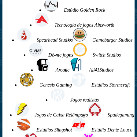
Estúdio Golden Rock
Tecnologia de jogos Ainsworth
Spearhead Studios
Gameburger Studios
Dê-me jogos
Switch Studios
Arcade
All41Studios
Genesis Gaming
Estúdios Stormcraft
Jogos realistas
Jogos de Caixa Relâmpago
Spadegaming
Estúdios Slingshot
Estúdio Dente Louco