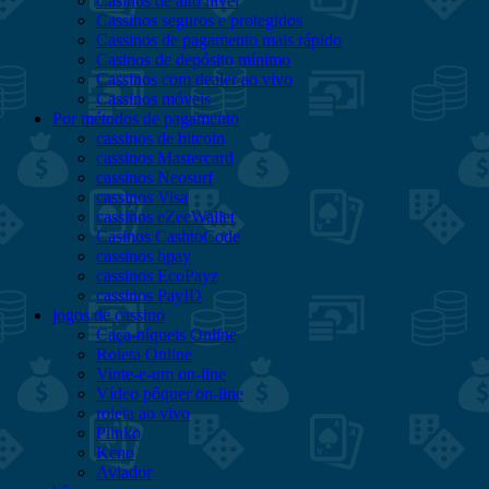
Casinos de alto nível
Cassinos seguros e protegidos
Cassinos de pagamento mais rápido
Casinos de depósito mínimo
Cassinos com dealer ao vivo
Cassinos móveis
Por métodos de pagamento
cassinos de bitcoin
cassinos Mastercard
cassinos Neosurf
cassinos Visa
cassinos eZeeWallet
Casinos CashtoCode
cassinos bpay
cassinos EcoPayz
cassinos PayID
jogos de cassino
Caça-níqueis Online
Roleta Online
Vinte-e-um on-line
Vídeo pôquer on-line
roleta ao vivo
Plinko
Keno
Aviador