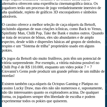
alternativa oferecem uma experiência cinematográfica única. Os
jogadores terão um processo de jogo verdadeiramente imersivo de
alta qualidade, repleto de gráficos 3D encorajadores e símbolos
adoráveis.
O cassino oferece a melhor seleção de caça-níqueis da Betsoft,
incluindo algumas de suas criações icônicas, como Back to Venus,
Spinfinity Man, Chilli Pop, Take the Bank e muitos outros. Quando
se trata de recursos de bônus, eles são abundantes e de amplo
espectro, desde wilds e dispersões básicas até grupos de símbolos,
respins e um “Sistema de trilha” proprietário usado em alguns
pokies.
Os jogos da Betsoft são muito frutíferos, pois têm um potencial de
vitória surpreendente. Por exemplo, a vitória máxima possível no
Chilli Pop é de R$ 110.000, enquanto um video pokie 7 × 7
Giovanni’s Gems pode produzir um grande prêmio de um milhão de
moedas!
Existem também caça-níqueis da Octopus Gaming e Platipus no
cassino Lucky Draw, mas eles não são numerosos e, supostamente,
não tão interessantes quanto os exploradores acima. De qualquer
forma, os jogadores sempre têm liberdade de escolha e podem
experimentar todos os pokies que quiserem.