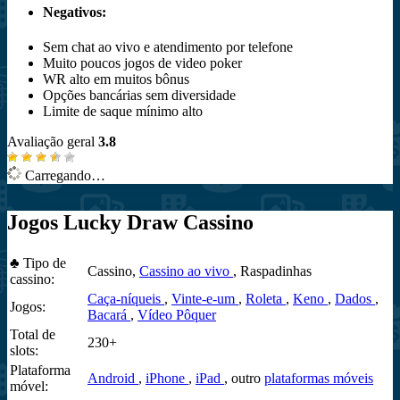
Negativos:
Sem chat ao vivo e atendimento por telefone
Muito poucos jogos de video poker
WR alto em muitos bônus
Opções bancárias sem diversidade
Limite de saque mínimo alto
Avaliação geral
3.8
Carregando…
Jogos Lucky Draw Cassino
♣️ Tipo de
Cassino,
Cassino ao vivo
, Raspadinhas
cassino:
Caça-níqueis
,
Vinte-e-um
,
Roleta
,
Keno
,
Dados
,
Jogos:
Bacará
,
Vídeo Pôquer
Total de
230+
slots:
Plataforma
Android
,
iPhone
,
iPad
, outro
plataformas móveis
móvel: