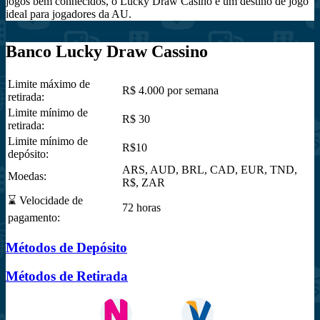
jogos bem conhecidos, o Lucky Draw Casino é um destino de jogo
ideal para jogadores da AU.
Banco Lucky Draw Cassino
Limite máximo de
R$ 4.000 por semana
retirada:
Limite mínimo de
R$ 30
retirada:
Limite mínimo de
R$10
depósito:
ARS, AUD, BRL, CAD, EUR, TND,
Moedas:
R$, ZAR
⌛ Velocidade de
72 horas
pagamento:
Métodos de Depósito
Métodos de Retirada