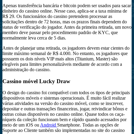
Apenas transferência bancária e bitcoin podem ser usados ​​para sacar
dinheiro do cassino online. Nesse caso, aplica-se a taxa mínima de
R$ 29. Os funcionários do cassino pretendem processar as
solicitações dentro de 72 horas, mas os prazos finais dependem do
status de verificação do jogador. Antes da primeira retirada, um novo
membro deve passar pelo procedimento padrão de KYC, que
normalmente leva cerca de 5 dias.
Antes de planejar uma retirada, os jogadores devem estar cientes do
limite máximo semanal de R$ 4.000. No entanto, os jogadores que
possuem os dois níveis VIP mais altos (Titanium, Master) são
elegíveis para limites personalizáveis ​​mediante de acordo com a
administração do cassino.
Cassino móvel Lucky Draw
O design do cassino foi compatível com todos os tipos de principais
dispositivos móveis e sistemas operacionais. É muito fácil realizar
várias atividades na versão do cassino móvel, como se inscrever,
depositar e outras transações financeiras, jogar, reivindicar bônus e
outras coisas disponíveis no cassino online. Quase todos os caça-
níqueis da coleção funcionam bem e rápido quando acessados ​​por
meio de um iOS ou
Android
Smartphone. Todas as opções de
Suporte ao Cliente também são implementadas no site do cassino