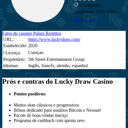
Carregando…
Atualizado: 19.07.2026
Jogue agora!
Fatos do cassino
Países Restritos
URL:
https://www.luckydraw.com/
Estabelecido:
2020
Curaçao
ℹ️ Licença:
Proprietário:
5th Street Entertainment Group
Idiomas:
Inglês, francês, alemão, espanhol
Prós e contras do Lucky Draw Casino
Pontos positivos:
Muitos slots clássicos e progressivos
Bônus dedicado para usuários Bitcoin e Neosurf
Pacote de boas-vindas maciço
Programa de cashback com aposta zero