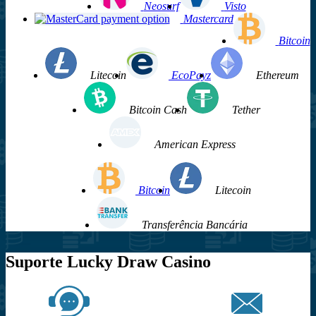
Neosurf
Visto
Mastercard
Bitcoin
Litecoin
EcoPayz
Ethereum
Bitcoin Cash
Tether
American Express
Bitcoin
Litecoin
Transferência Bancária
Suporte Lucky Draw Casino