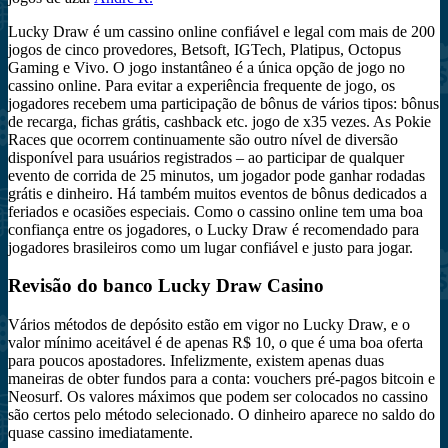
Lucky Draw é um cassino online confiável e legal com mais de 200
jogos de cinco provedores, Betsoft, IGTech, Platipus, Octopus
Gaming e Vivo. O jogo instantâneo é a única opção de jogo no
cassino online. Para evitar a experiência frequente de jogo, os
jogadores recebem uma participação de bônus de vários tipos: bônus
de recarga, fichas grátis, cashback etc. jogo de x35 vezes. As Pokie
Races que ocorrem continuamente são outro nível de diversão
disponível para usuários registrados – ao participar de qualquer
evento de corrida de 25 minutos, um jogador pode ganhar rodadas
grátis e dinheiro. Há também muitos eventos de bônus dedicados a
feriados e ocasiões especiais. Como o cassino online tem uma boa
confiança entre os jogadores, o Lucky Draw é recomendado para
jogadores brasileiros como um lugar confiável e justo para jogar.
Revisão do banco Lucky Draw Casino
Vários métodos de depósito estão em vigor no Lucky Draw, e o
valor mínimo aceitável é de apenas R$ 10, o que é uma boa oferta
para poucos apostadores. Infelizmente, existem apenas duas
maneiras de obter fundos para a conta: vouchers pré-pagos bitcoin e
Neosurf. Os valores máximos que podem ser colocados no cassino
são certos pelo método selecionado. O dinheiro aparece no saldo do
quase cassino imediatamente.