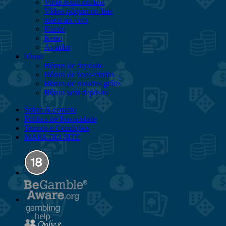
Vinte-e-um on-line
Vídeo pôquer on-line
roleta ao vivo
Plinko
Keno
Aviador
bônus
Bônus de depósito
Bônus de boas-vindas
Bônus de rodadas grátis
Bônus sem depósito
Sobre & contato
Política de Privacidade
Termos e Condições
MAPA DO SITE