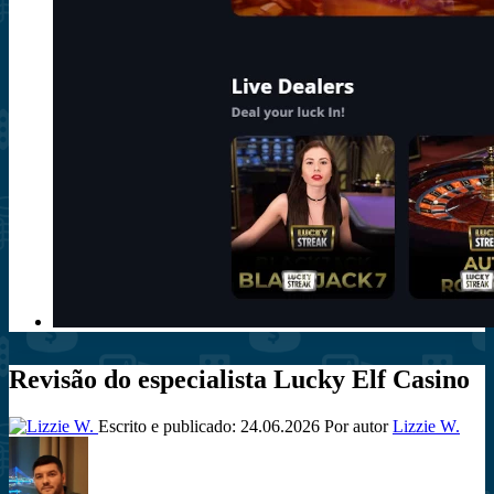
Revisão do especialista Lucky Elf Casino
Escrito e publicado: 24.06.2026
Por autor
Lizzie W.