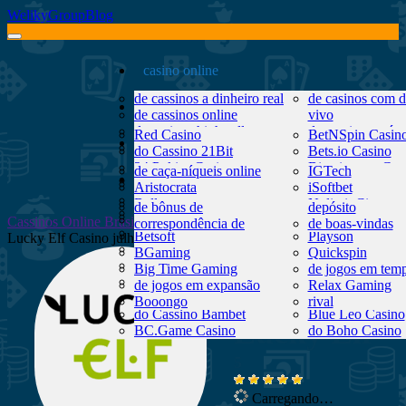
WelikyGroupBlog
casino online
de cassinos a dinheiro real
de casinos com d
Críticas de cassino
de cassinos online
vivo
de casinos high roller
de cassinos móve
Red Casino
BetNSpin Casin
jogos de cassino
cassinos seguros e
Por
do Cassino 21Bit
Bets.io Casino
protegidos
de cassinos de Bi
24 Pokies Casino
Bitcoin.com Gam
de caça-níqueis online
IGTech
bônus
de cassinos de pagamento
de cassinos Mast
5Gringos Casino
Bitcoincasino.io
Aristocrata
iSoftbet
mais rápido
casinos Neosurf
do 7Bit Casino
Bitdreams Casin
Bally
Nolimit City
de bônus de
depósito
casinos de depósito mínimo
de casinos Visa
888 Tiger Casino
Bitkingz Casino
Belatra Games
Platipus
Cassinos Online Brasileiros
»
Análises de cassino
»
Revisão do
correspondência de
de boas-vindas
do Abo Casino
BitSpin Casino
Betsoft
Playson
Lucky Elf Casino julho de 2026
All Right Casino
Bitstarz Casino
BGaming
Quickspin
do AmunRa Casino
BitVegas Casino
Big Time Gaming
de jogos em temp
Análise do
do Cassino Andrômeda
Bizzo Casino
de jogos em expansão
Relax Gaming
do Cassino Auslots
Blackjack Fun C
Cassino
Booongo
rival
do Cassino Bambet
Blue Leo Casino
Lucky Elf
BC.Game Casino
do Boho Casino
5
Carregando…