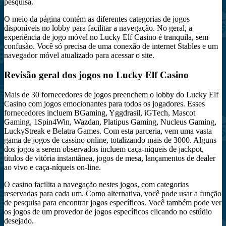
pesquisa.
O meio da página contém as diferentes categorias de jogos
disponíveis no lobby para facilitar a navegação. No geral, a
experiência de jogo móvel no Lucky Elf Casino é tranquila, sem
confusão. Você só precisa de uma conexão de internet Stables e um
navegador móvel atualizado para acessar o site.
Revisão geral dos jogos no Lucky Elf Casino
Mais de 30 fornecedores de jogos preenchem o lobby do Lucky Elf
Casino com jogos emocionantes para todos os jogadores. Esses
fornecedores incluem BGaming, Yggdrasil, iGTech, Mascot
Gaming, 1Spin4Win, Wazdan, Platipus Gaming, Nucleus Gaming,
LuckyStreak e Belatra Games. Com esta parceria, vem uma vasta
gama de jogos de cassino online, totalizando mais de 3000. Alguns
dos jogos a serem observados incluem caça-níqueis de jackpot,
títulos de vitória instantânea, jogos de mesa, lançamentos de dealer
ao vivo e caça-níqueis on-line.
O casino facilita a navegação nestes jogos, com categorias
reservadas para cada um. Como alternativa, você pode usar a função
de pesquisa para encontrar jogos específicos. Você também pode ver
os jogos de um provedor de jogos específicos clicando no estúdio
desejado.