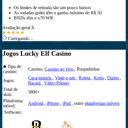
Os limites de retirada são um pouco baixos
As rodadas grátis têm o ganho máximo de R$ 50
BNDs têm o x70 WR
Avaliação geral
5
Carregando…
Jogos Lucky Elf Casino
♣️ Tipo de
Cassino,
Cassino ao vivo
, Raspadinhas
cassino:
Caça-níqueis
,
Vinte-e-um
,
Roleta
,
Keno
,
Dados
,
Jogos:
Bacará
,
Vídeo Pôquer
Total de
5800+
slots:
Plataforma
Android
,
iPhone
,
iPad
, outro
plataformas móveis
móvel:
️ Software: