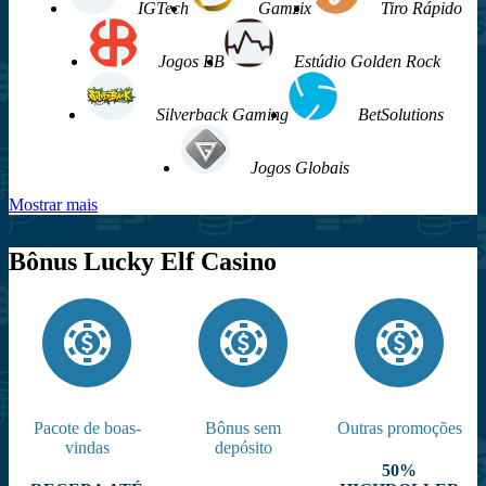
IGTech
Gamzix
Tiro Rápido
Jogos BB
Estúdio Golden Rock
Silverback Gaming
BetSolutions
Jogos Globais
Mostrar mais
Bônus Lucky Elf Casino
Pacote de boas-
Bônus sem
Outras promoções
vindas
depósito
50%