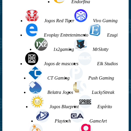
Endorfina
Jogos Red Tiger
Vivo Gaming
Evoplay Entretenimento
Ezugi
1x2gaming
MrSlotty
Jogos de mascotes
Elk Studios
CT Gaming
Push Gaming
Belatra Jogos
LuckyStreak
Jogos Blueprint
Espírito
Playtech
GameArt