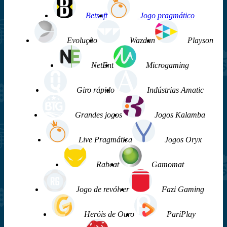
Betsoft
Jogo pragmático
Evolução
Wazdan
Playson
NetEnt
Microgaming
Giro rápido
Indústrias Amatic
Grandes jogos
Jogos Kalamba
Live Pragmática
Jogos Oryx
Rabcat
Gamomat
Jogo de revólver
Fazi Gaming
Heróis de Ouro
PariPlay