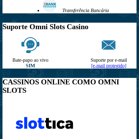
Transferência Bancária
Suporte Omni Slots Casino
Bate-papo ao vivo
Suporte por e-mail
SIM
[e-mail protegido]
CASSINOS ONLINE COMO OMNI
SLOTS