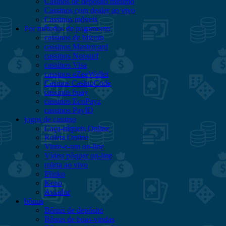
Casinos de depósito mínimo
Cassinos com dealer ao vivo
Cassinos móveis
Por métodos de pagamento
cassinos de bitcoin
cassinos Mastercard
cassinos Neosurf
cassinos Visa
cassinos eZeeWallet
Casinos CashtoCode
cassinos bpay
cassinos EcoPayz
cassinos PayID
jogos de cassino
Caça-níqueis Online
Roleta Online
Vinte-e-um on-line
Vídeo pôquer on-line
roleta ao vivo
Plinko
Keno
Aviador
bônus
Bônus de depósito
Bônus de boas-vindas