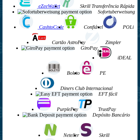
eZeeWallet
Skrill Transferência Rápida
Sofortuberweisung
CashtoCode
Confiável
POLi
Cartão AstroPay
Zimpler
GiroPay
iDEAL
Boleto
PE
Diners Club Internacional
EFT fácil
PurplePay
TrustPay
Depósito Bancário
Neteller
Skrill