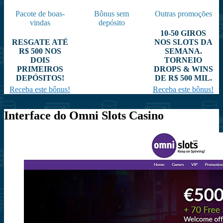
Pacote de boas-
Bônus sem
Outras promoções
vindas
depósito
10-50 GIROS
RESGATE ATÉ
NOS SLOTS DA
R$ 500 NOS
SEMANA.
DOIS
TORNEIO
PRIMEIROS
DROPS & WINS
DEPÓSITOS!
DE R$ 500 MIL.
Receba este bônus!
Receba este bônus!
Interface do Omni Slots Casino