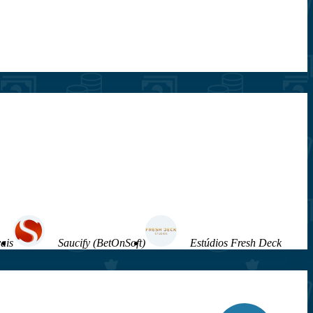
ais
Saucify (BetOnSoft)
Estúdios Fresh Deck