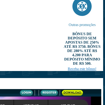
Outras promoções
BÔNUS DE
DEPÓSITO SEM
APOSTAS DE 250%
ATÉ R$ 3750. BÔNUS
DE 280% ATÉ R$
4.200 PARA
DEPÓSITO MÍNIMO
DE R$ 500.
Receba este bônus!