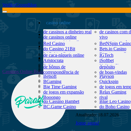
WelikyGroupBlog
casino online
de cassinos a dinheiro real
de casinos com d
Críticas de cassino
de cassinos online
vivo
de casinos high roller
de cassinos móve
Red Casino
BetNSpin Casin
jogos de cassino
cassinos seguros e
Por
do Cassino 21Bit
Bets.io Casino
protegidos
de cassinos de Bi
24 Pokies Casino
Bitcoin.com Gam
de caça-níqueis online
IGTech
bônus
de cassinos de pagamento
de cassinos Mast
5Gringos Casino
Bitcoincasino.io
Aristocrata
iSoftbet
mais rápido
casinos Neosurf
do 7Bit Casino
Bitdreams Casin
Bally
Nolimit City
de bônus de
depósito
casinos de depósito mínimo
de casinos Visa
888 Tiger Casino
Bitkingz Casino
Belatra Games
Platipus
Cassinos Online Brasileiros
»
Análises de cassino
»
Análise do Paradi
correspondência de
de boas-vindas
do Abo Casino
BitSpin Casino
Betsoft
Playson
All Right Casino
Bitstarz Casino
BGaming
Quickspin
Análise do 
do AmunRa Casino
BitVegas Casino
Big Time Gaming
de jogos em temp
do Cassino Andrômeda
Bizzo Casino
de jogos em expansão
Relax Gaming
3
do Cassino Auslots
Blackjack Fun C
Booongo
rival
do Cassino Bambet
Blue Leo Casino
BC.Game Casino
do Boho Casino
Carregando…
Atualizado: 18.07.2026
Jogue agora!