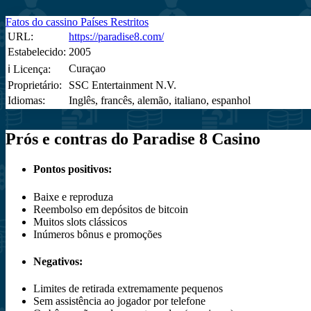
Fatos do cassino
Países Restritos
URL:
https://paradise8.com/
Estabelecido:
2005
Curaçao
ℹ️ Licença:
Proprietário:
SSC Entertainment N.V.
Idiomas:
Inglês, francês, alemão, italiano, espanhol
Prós e contras do Paradise 8 Casino
Pontos positivos:
Baixe e reproduza
Reembolso em depósitos de bitcoin
Muitos slots clássicos
Inúmeros bônus e promoções
Negativos:
Limites de retirada extremamente pequenos
Sem assistência ao jogador por telefone