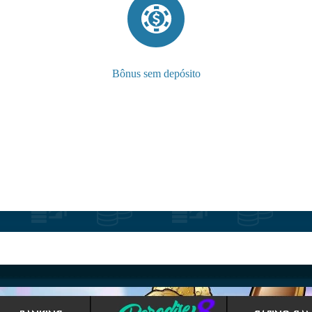
Bônus sem depósito