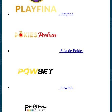
Playfina
Sala de Pokies
Powbet