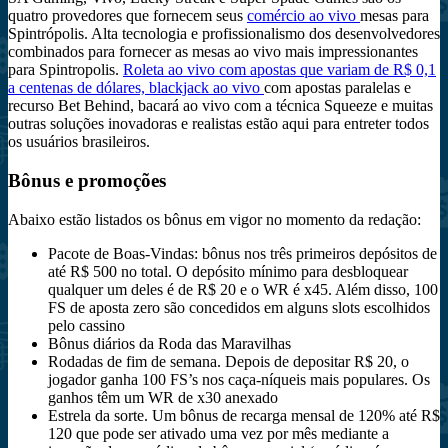
quatro provedores que fornecem seus
comércio ao vivo
mesas para
Spintrópolis. Alta tecnologia e profissionalismo dos desenvolvedores
combinados para fornecer as mesas ao vivo mais impressionantes
para Spintropolis.
Roleta ao vivo com apostas que variam de R$ 0,1
a centenas de dólares, blackjack ao vivo
com apostas paralelas e
recurso Bet Behind, bacará ao vivo com a técnica Squeeze e muitas
outras soluções inovadoras e realistas estão aqui para entreter todos
os usuários brasileiros.
Bônus e promoções
Abaixo estão listados os bônus em vigor no momento da redação:
Pacote de Boas-Vindas: bônus nos três primeiros depósitos de
até R$ 500 no total. O depósito mínimo para desbloquear
qualquer um deles é de R$ 20 e o WR é x45. Além disso, 100
FS de aposta zero são concedidos em alguns slots escolhidos
pelo cassino
Bônus diários da Roda das Maravilhas
Rodadas de fim de semana. Depois de depositar R$ 20, o
jogador ganha 100 FS’s nos caça-níqueis mais populares. Os
ganhos têm um WR de x30 anexado
Estrela da sorte. Um bônus de recarga mensal de 120% até R$
120 que pode ser ativado uma vez por mês mediante a