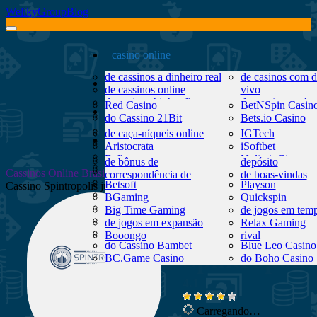
WelikyGroupBlog
casino online
de cassinos a dinheiro real
de casinos com d
Críticas de cassino
de cassinos online
vivo
de casinos high roller
de cassinos móve
Red Casino
BetNSpin Casin
jogos de cassino
cassinos seguros e
Por
do Cassino 21Bit
Bets.io Casino
protegidos
de cassinos de Bi
24 Pokies Casino
Bitcoin.com Gam
de caça-níqueis online
IGTech
bônus
de cassinos de pagamento
de cassinos Mast
5Gringos Casino
Bitcoincasino.io
Aristocrata
iSoftbet
mais rápido
casinos Neosurf
do 7Bit Casino
Bitdreams Casin
Bally
Nolimit City
de bônus de
depósito
casinos de depósito mínimo
de casinos Visa
888 Tiger Casino
Bitkingz Casino
Belatra Games
Platipus
Cassinos Online Brasileiros
»
Análises de cassino
»
Avaliação do
correspondência de
de boas-vindas
do Abo Casino
BitSpin Casino
Betsoft
Playson
Cassino Spintropolis julho de 2026
All Right Casino
Bitstarz Casino
BGaming
Quickspin
do AmunRa Casino
BitVegas Casino
Big Time Gaming
de jogos em temp
Análise do
do Cassino Andrômeda
Bizzo Casino
de jogos em expansão
Relax Gaming
do Cassino Auslots
Blackjack Fun C
Cassino
Booongo
rival
do Cassino Bambet
Blue Leo Casino
Spintrópolis
BC.Game Casino
do Boho Casino
4.1
Carregando…