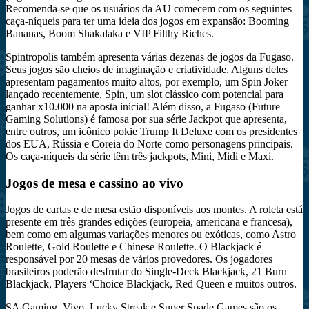
Recomenda-se que os usuários da AU comecem com os seguintes
caça-níqueis para ter uma ideia dos jogos em expansão: Booming
Bananas, Boom Shakalaka e VIP Filthy Riches.
Spintropolis também apresenta várias dezenas de jogos da Fugaso.
Seus jogos são cheios de imaginação e criatividade. Alguns deles
apresentam pagamentos muito altos, por exemplo, um Spin Joker
lançado recentemente, Spin, um slot clássico com potencial para
ganhar x10.000 na aposta inicial! Além disso, a Fugaso (Future
Gaming Solutions) é famosa por sua série Jackpot que apresenta,
entre outros, um icônico pokie Trump It Deluxe com os presidentes
dos EUA, Rússia e Coreia do Norte como personagens principais.
Os caça-níqueis da série têm três jackpots, Mini, Midi e Maxi.
Jogos de mesa e cassino ao vivo
Jogos de cartas e de mesa estão disponíveis aos montes. A roleta está
presente em três grandes edições (europeia, americana e francesa),
bem como em algumas variações menores ou exóticas, como Astro
Roulette, Gold Roulette e Chinese Roulette. O Blackjack é
responsável por 20 mesas de vários provedores. Os jogadores
brasileiros poderão desfrutar do Single-Deck Blackjack, 21 Burn
Blackjack, Players ‘Choice Blackjack, Red Queen e muitos outros.
SA Gaming, Vivo, Lucky Streak e Super Spade Games são os