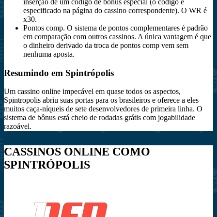
inserção de um código de bônus especial (o código é
especificado na página do cassino correspondente). O WR é
x30.
Pontos comp. O sistema de pontos complementares é padrão
em comparação com outros cassinos. A única vantagem é que
o dinheiro derivado da troca de pontos comp vem sem
nenhuma aposta.
Resumindo em Spintrópolis
Um cassino online impecável em quase todos os aspectos,
Spintropolis abriu suas portas para os brasileiros e oferece a eles
muitos caça-níqueis de sete desenvolvedores de primeira linha. O
sistema de bônus está cheio de rodadas grátis com jogabilidade
razoável.
CASSINOS ONLINE COMO
SPINTRÓPOLIS