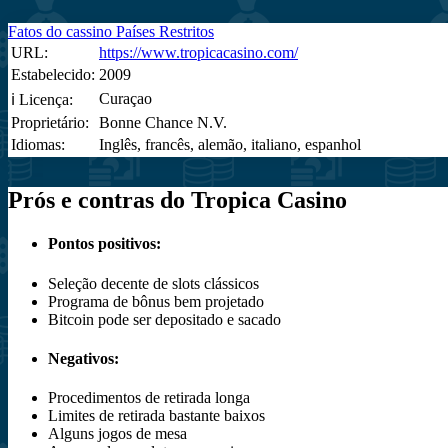
Fatos do cassino
Países Restritos
URL:
https://www.tropicacasino.com/
Estabelecido:
2009
Curaçao
ℹ️ Licença:
Proprietário:
Bonne Chance N.V.
Idiomas:
Inglês, francês, alemão, italiano, espanhol
Prós e contras do Tropica Casino
Pontos positivos:
Seleção decente de slots clássicos
Programa de bônus bem projetado
Bitcoin pode ser depositado e sacado
Negativos:
Procedimentos de retirada longa
Limites de retirada bastante baixos
Alguns jogos de mesa