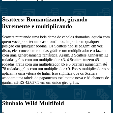
Scatters: Romantizando, girando
livremente e multiplicando
Scatters retratando uma bela dama de cabelos dourados, aquela com
quem você pode ter um caso romântico, importa em qualquer
posição em qualquer bobina. Os Scatters não se pagam; em vez
disso, eles concedem rodadas grátis e um multiplicador e o fazem
com uma generosamente fantástica. Assim, 3 Scatters ganharam 12
rodadas grátis com um multiplicador x3, 4 Scatters trazem 45
rodadas grátis com um multiplicador x6 e 5 Scatters aumentam até
78 rodadas grátis com um multiplicador x9. Esses multiplicadores se
aplicam a uma vitória de linha. Isso significa que os Scatters
acionam uma tabela de pagamento totalmente nova e há chances de
ganhar até R$ 42.637,5 em um único giro grátis.
Símbolo Wild Multifold