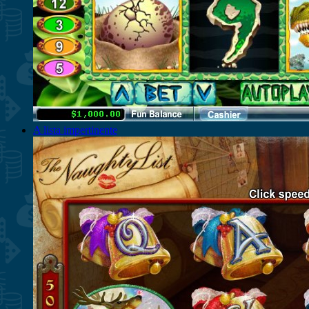
A lista impertinente