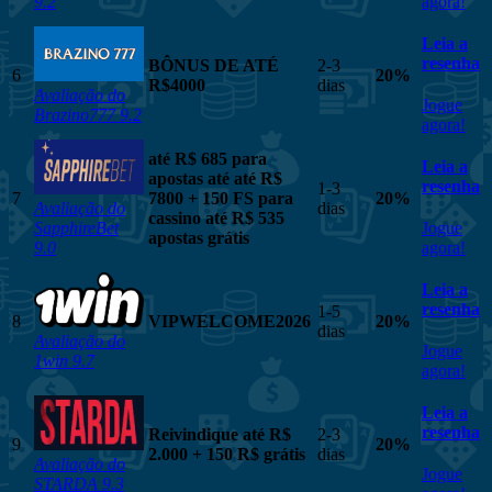
9.2
agora!
Leia a
resenha
BÔNUS DE ATÉ
2-3
6
20%
R$4000
dias
Avaliação do
Jogue
Brazino777 9.2
agora!
até R$ 685 para
Leia a
apostas até até R$
resenha
1-3
7
7800 + 150 FS para
20%
Avaliação do
dias
cassino até R$ 535
SapphireBet
Jogue
apostas grátis
9.0
agora!
Leia a
resenha
1-5
8
VIPWELCOME2026
20%
dias
Avaliação do
Jogue
1win 9.7
agora!
Leia a
resenha
Reivindique até R$
2-3
9
20%
2.000 + 150 R$ grátis
dias
Avaliação do
Jogue
STARDA 9.3