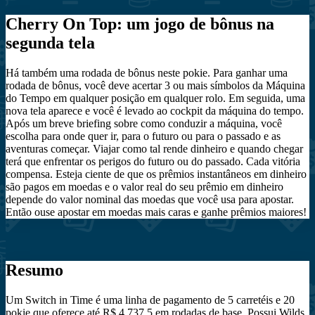
Cherry On Top: um jogo de bônus na
segunda tela
Há também uma rodada de bônus neste pokie. Para ganhar uma
rodada de bônus, você deve acertar 3 ou mais símbolos da Máquina
do Tempo em qualquer posição em qualquer rolo. Em seguida, uma
nova tela aparece e você é levado ao cockpit da máquina do tempo.
Após um breve briefing sobre como conduzir a máquina, você
escolha para onde quer ir, para o futuro ou para o passado e as
aventuras começar. Viajar como tal rende dinheiro e quando chegar
terá que enfrentar os perigos do futuro ou do passado. Cada vitória
compensa. Esteja ciente de que os prêmios instantâneos em dinheiro
são pagos em moedas e o valor real do seu prêmio em dinheiro
depende do valor nominal das moedas que você usa para apostar.
Então ouse apostar em moedas mais caras e ganhe prêmios maiores!
Resumo
Um Switch in Time é uma linha de pagamento de 5 carretéis e 20
pokie que oferece até R$ 4.737,5 em rodadas de base. Possui Wilds