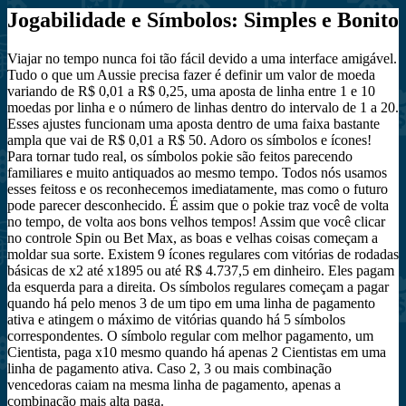
Jogabilidade e Símbolos: Simples e Bonito
Viajar no tempo nunca foi tão fácil devido a uma interface amigável.
Tudo o que um Aussie precisa fazer é definir um valor de moeda
variando de R$ 0,01 a R$ 0,25, uma aposta de linha entre 1 e 10
moedas por linha e o número de linhas dentro do intervalo de 1 a 20.
Esses ajustes funcionam uma aposta dentro de uma faixa bastante
ampla que vai de R$ 0,01 a R$ 50. Adoro os símbolos e ícones!
Para tornar tudo real, os símbolos pokie são feitos parecendo
familiares e muito antiquados ao mesmo tempo. Todos nós usamos
esses feitoss e os reconhecemos imediatamente, mas como o futuro
pode parecer desconhecido. É assim que o pokie traz você de volta
no tempo, de volta aos bons velhos tempos! Assim que você clicar
no controle Spin ou Bet Max, as boas e velhas coisas começam a
moldar sua sorte. Existem 9 ícones regulares com vitórias de rodadas
básicas de x2 até x1895 ou até R$ 4.737,5 em dinheiro. Eles pagam
da esquerda para a direita. Os símbolos regulares começam a pagar
quando há pelo menos 3 de um tipo em uma linha de pagamento
ativa e atingem o máximo de vitórias quando há 5 símbolos
correspondentes. O símbolo regular com melhor pagamento, um
Cientista, paga x10 mesmo quando há apenas 2 Cientistas em uma
linha de pagamento ativa. Caso 2, 3 ou mais combinação
vencedoras caiam na mesma linha de pagamento, apenas a
combinação mais alta paga.