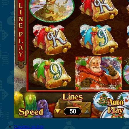
Cassinos on-line