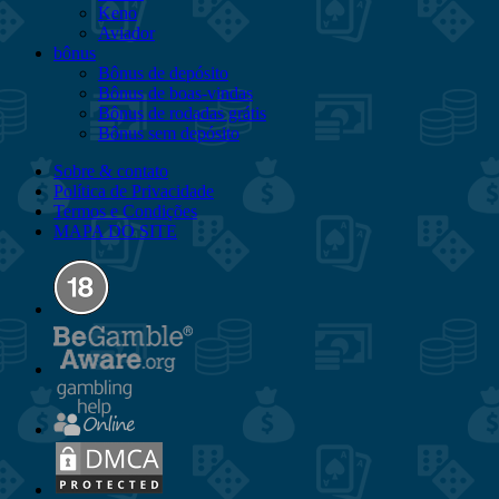
Keno
Aviador
bônus
Bônus de depósito
Bônus de boas-vindas
Bônus de rodadas grátis
Bônus sem depósito
Sobre & contato
Política de Privacidade
Termos e Condições
MAPA DO SITE