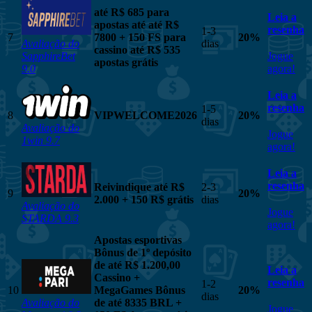
até R$ 685 para
Leia a
apostas até até R$
resenha
1-3
7
7800 + 150 FS para
20%
Avaliação do
dias
cassino até R$ 535
SapphireBet
Jogue
apostas grátis
9.0
agora!
Leia a
resenha
1-5
8
VIPWELCOME2026
20%
dias
Avaliação do
Jogue
1win 9.7
agora!
Leia a
resenha
Reivindique até R$
2-3
9
20%
2.000 + 150 R$ grátis
dias
Avaliação do
Jogue
STARDA 9.3
agora!
Apostas esportivas
Bônus de 1º depósito
de até R$ 1.200,00
Leia a
Cassino +
resenha
1-2
10
MegaGames Bônus
20%
dias
Avaliação do
de até 8335 BRL +
Jogue