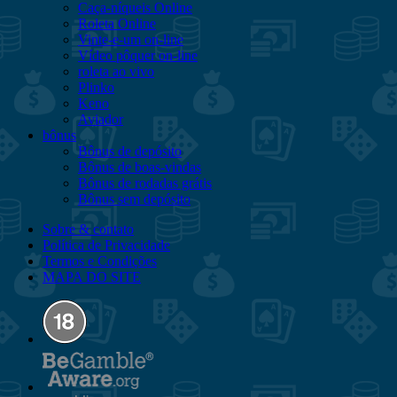
Caça-níqueis Online
Roleta Online
Vinte-e-um on-line
Vídeo pôquer on-line
roleta ao vivo
Plinko
Keno
Aviador
bônus
Bônus de depósito
Bônus de boas-vindas
Bônus de rodadas grátis
Bônus sem depósito
Sobre & contato
Política de Privacidade
Termos e Condições
MAPA DO SITE