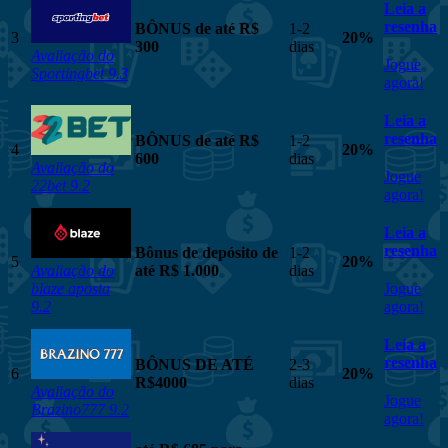
Leia a
resenha
BÔNUS de até R$
1-2
3
20%
300
dias
Avaliação do
Jogue
Sportingbet 9.3
agora!
Leia a
resenha
BÔNUS de até R$
1-2
4
20%
600
dias
Avaliação do
Jogue
22bet 9.2
agora!
Leia a
resenha
Bônus de depósito de
1-2
5
20%
Avaliação do
até R$ 1.000
dias
blaze aposta
Jogue
9.2
agora!
Leia a
resenha
BÔNUS DE ATÉ
2-3
6
20%
R$4000
dias
Avaliação do
Jogue
Brazino777 9.2
agora!