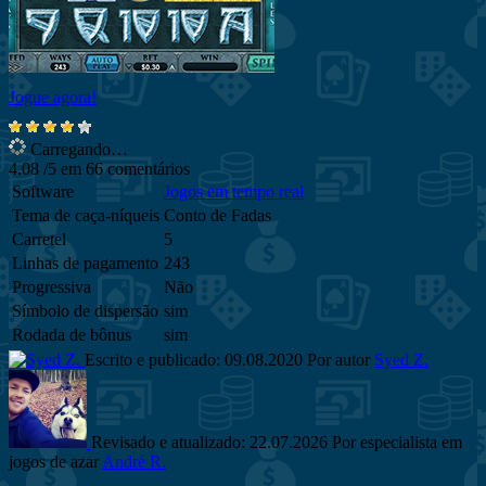
Jogue agora!
Carregando…
4.08
/5 em
66
comentários
Software
Jogos em tempo real
Tema de caça-níqueis
Conto de Fadas
Carretel
5
Linhas de pagamento
243
Progressiva
Não
Símbolo de dispersão
sim
Rodada de bônus
sim
Escrito e publicado: 09.08.2020
Por autor
Syed Z.
Revisado e atualizado: 22.07.2026
Por especialista em
jogos de azar
André R.