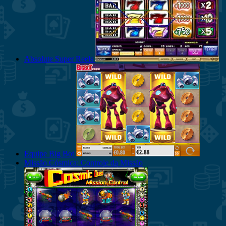
Absolute Super Reels
Equipe Big Bot
Missão Cósmica: Controle da Missão