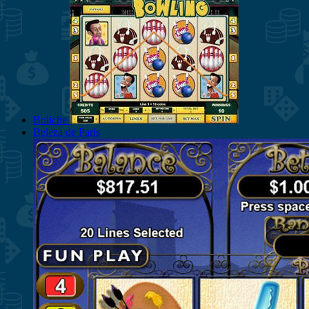
Boliche
Beleza de Paris