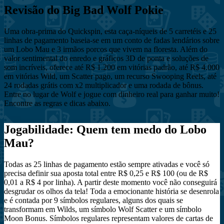
Revisão do Big Bad Wolf Pokie
Uma obra-prima do Quickspin, esta caça-níqueis de 5 carretéis e 25
linhas de pagamento baseia-se em um conto de fadas lendários sobre
um Lobo Mau e 3 irmãos porcos que vivem na floresta. Além do
valor sentimental do enredo e gráficos 3D de ponta e soluções de
som incríveis, oferece até R$ 1.200 em vitórias padrão, até R$ 4.000
em vitórias Wild, um Scatter pago, um recurso Swooping Reels, até
24 rodadas grátis com x2 multiplicador e uma rodada de bônus.
Entre no lugar de Wolf e jogue com dinheiro real para ganhar muito!
Encontre as regras e dicas abaixo.
Jogabilidade: Quem tem medo do Lobo
Mau?
Todas as 25 linhas de pagamento estão sempre ativadas e você só
precisa definir sua aposta total entre R$ 0,25 e R$ 100 (ou de R$
0,01 a R$ 4 por linha). A partir deste momento você não conseguirá
desgrudar os olhos da tela! Toda a emocionante história se desenrola
e é contada por 9 símbolos regulares, alguns dos quais se
transformam em Wilds, um símbolo Wolf Scatter e um símbolo
Moon Bonus. Símbolos regulares representam valores de cartas de