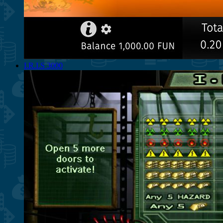
I.R.I.S 3000