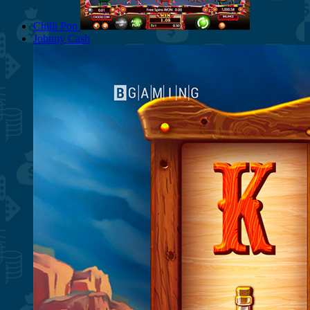
Chilli Pop
Johnny Cash