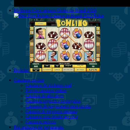
Melhores Caça-níqueis Grátis no Brasil 2026
Boliche
Cassinos on-line
Cassinos de dinheiro real
Novos cassinos online
Casinos de alto nível
Cassinos seguros e protegidos
Cassinos de pagamento mais rápido
Casinos de depósito mínimo
Cassinos com dealer ao vivo
Cassinos móveis
Por métodos de pagamento