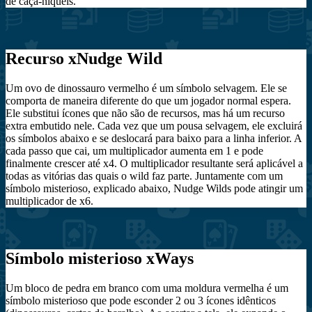
de caça-níqueis.
Recurso xNudge Wild
Um ovo de dinossauro vermelho é um símbolo selvagem. Ele se
comporta de maneira diferente do que um jogador normal espera.
Ele substitui ícones que não são de recursos, mas há um recurso
extra embutido nele. Cada vez que um pousa selvagem, ele excluirá
os símbolos abaixo e se deslocará para baixo para a linha inferior. A
cada passo que cai, um multiplicador aumenta em 1 e pode
finalmente crescer até x4. O multiplicador resultante será aplicável a
todas as vitórias das quais o wild faz parte. Juntamente com um
símbolo misterioso, explicado abaixo, Nudge Wilds pode atingir um
multiplicador de x6.
Símbolo misterioso xWays
Um bloco de pedra em branco com uma moldura vermelha é um
símbolo misterioso que pode esconder 2 ou 3 ícones idênticos