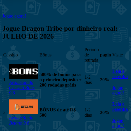
Jogue agora!
Jogue Dragon Tribe por dinheiro real:
JULHO DE 2026
Período
Cassino
Bônus
de
pagin
Visite
retirada
Leia a
500% de bónus para
resenha
1-2
1
o primeiro depósito +
20%
Avaliação do
dias
200 rodadas grátis
Cassino Bons
Jogue
9.6
agora!
Leia a
resenha
BÔNUS de até R$
1-2
2
20%
500
dias
Avaliação do
Jogue
Betano 9.6
agora!