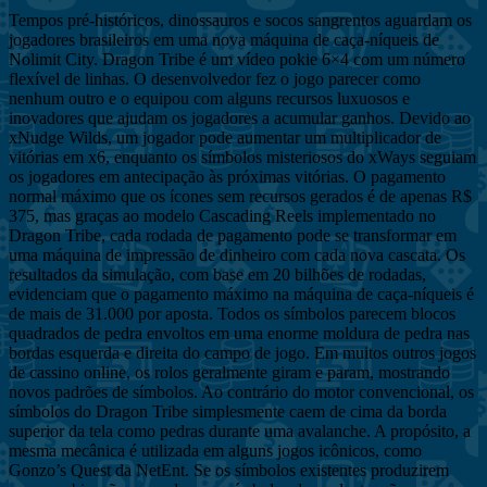
Tempos pré-históricos, dinossauros e socos sangrentos aguardam os
jogadores brasileiros em uma nova máquina de caça-níqueis de
Nolimit City. Dragon Tribe é um vídeo pokie 6×4 com um número
flexível de linhas. O desenvolvedor fez o jogo parecer como
nenhum outro e o equipou com alguns recursos luxuosos e
inovadores que ajudam os jogadores a acumular ganhos. Devido ao
xNudge Wilds, um jogador pode aumentar um multiplicador de
vitórias em x6, enquanto os símbolos misteriosos do xWays seguiam
os jogadores em antecipação às próximas vitórias. O pagamento
normal máximo que os ícones sem recursos gerados é de apenas R$
375, mas graças ao modelo Cascading Reels implementado no
Dragon Tribe, cada rodada de pagamento pode se transformar em
uma máquina de impressão de dinheiro com cada nova cascata. Os
resultados da simulação, com base em 20 bilhões de rodadas,
evidenciam que o pagamento máximo na máquina de caça-níqueis é
de mais de 31.000 por aposta. Todos os símbolos parecem blocos
quadrados de pedra envoltos em uma enorme moldura de pedra nas
bordas esquerda e direita do campo de jogo. Em muitos outros jogos
de cassino online, os rolos geralmente giram e param, mostrando
novos padrões de símbolos. Ao contrário do motor convencional, os
símbolos do Dragon Tribe simplesmente caem de cima da borda
superior da tela como pedras durante uma avalanche. A propósito, a
mesma mecânica é utilizada em alguns jogos icônicos, como
Gonzo’s Quest da NetEnt. Se os símbolos existentes produzirem