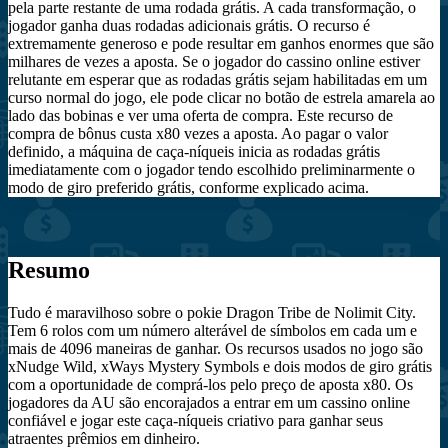
pela parte restante de uma rodada grátis. A cada transformação, o
jogador ganha duas rodadas adicionais grátis. O recurso é
extremamente generoso e pode resultar em ganhos enormes que são
milhares de vezes a aposta. Se o jogador do cassino online estiver
relutante em esperar que as rodadas grátis sejam habilitadas em um
curso normal do jogo, ele pode clicar no botão de estrela amarela ao
lado das bobinas e ver uma oferta de compra. Este recurso de
compra de bônus custa x80 vezes a aposta. Ao pagar o valor
definido, a máquina de caça-níqueis inicia as rodadas grátis
imediatamente com o jogador tendo escolhido preliminarmente o
modo de giro preferido grátis, conforme explicado acima.
Resumo
Tudo é maravilhoso sobre o pokie Dragon Tribe de Nolimit City.
Tem 6 rolos com um número alterável de símbolos em cada um e
mais de 4096 maneiras de ganhar. Os recursos usados ​​no jogo são
xNudge Wild, xWays Mystery Symbols e dois modos de giro grátis
com a oportunidade de comprá-los pelo preço de aposta x80. Os
jogadores da AU são encorajados a entrar em um cassino online
confiável e jogar este caça-níqueis criativo para ganhar seus
atraentes prêmios em dinheiro.