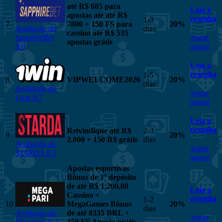
até R$ 685 para
Leia a
apostas até até R$
resenha
1-3
7
7800 + 150 FS para
20%
Avaliação do
dias
cassino até R$ 535
SapphireBet
Jogue
apostas grátis
9.0
agora!
Leia a
resenha
1-5
8
VIPWELCOME2026
20%
dias
Avaliação do
Jogue
1win 9.7
agora!
Leia a
resenha
Reivindique até R$
2-3
9
20%
2.000 + 150 R$ grátis
dias
Avaliação do
Jogue
STARDA 9.3
agora!
Apostas esportivas
Bônus de 1º depósito
de até R$ 1.200,00
Leia a
Cassino +
resenha
1-2
10
MegaGames Bônus
20%
dias
Avaliação do
de até 8335 BRL +
Jogue
Megapari 9.2
150 FS Aposta grátis