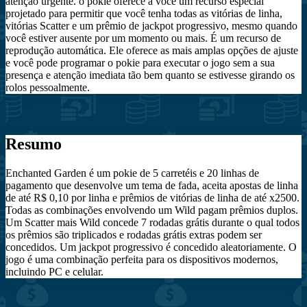
atenção urgente. o pokie oferece a você um recurso especial
projetado para permitir que você tenha todas as vitórias de linha,
vitórias Scatter e um prêmio de jackpot progressivo, mesmo quando
você estiver ausente por um momento ou mais. É um recurso de
reprodução automática. Ele oferece as mais amplas opções de ajuste
e você pode programar o pokie para executar o jogo sem a sua
presença e atenção imediata tão bem quanto se estivesse girando os
rolos pessoalmente.
Resumo
Enchanted Garden é um pokie de 5 carretéis e 20 linhas de
pagamento que desenvolve um tema de fada, aceita apostas de linha
de até R$ 0,10 por linha e prêmios de vitórias de linha de até x2500.
Todas as combinações envolvendo um Wild pagam prêmios duplos.
Um Scatter mais Wild concede 7 rodadas grátis durante o qual todos
os prêmios são triplicados e rodadas grátis extras podem ser
concedidos. Um jackpot progressivo é concedido aleatoriamente. O
jogo é uma combinação perfeita para os dispositivos modernos,
incluindo PC e celular.