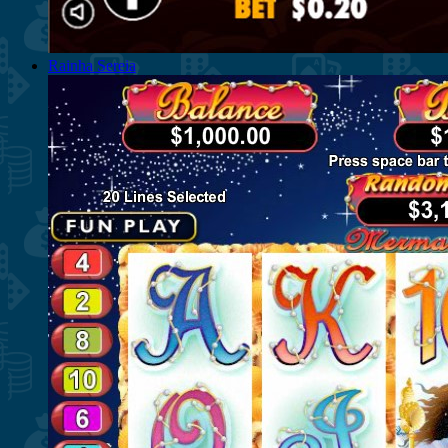
Rainha Sereia