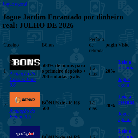
Jogue agora!
Jogue Jardim Encantado por dinheiro
real: JULHO DE 2026
Período
Cassino
Bônus
de
pagin
Visite
retirada
Leia a
500% de bónus para
resenha
1-2
1
o primeiro depósito +
20%
Avaliação do
dias
200 rodadas grátis
Cassino Bons
Jogue
9.6
agora!
Leia a
resenha
BÔNUS de até R$
1-2
2
20%
500
dias
Avaliação do
Jogue
Betano 9.6
agora!
Leia a
resenha
BÔNUS de até R$
1-2