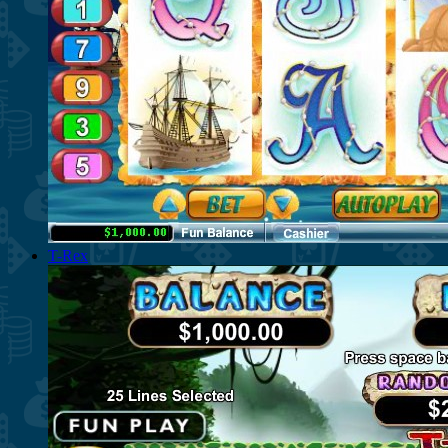
T-Rex