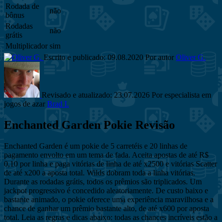
Rodada de
não
bônus
Rodadas
não
grátis
Multiplicador
sim
Escrito e publicado: 09.08.2020
Por autor
Oliver G.
Revisado e atualizado: 23.07.2026
Por especialista em
jogos de azar
Brad I.
Enchanted Garden Pokie Revisão
Enchanted Garden é um pokie de 5 carretéis e 20 linhas de
pagamento envolto em um tema de fada. Aceita apostas de até R$
0,10 por linha e paga vitórias de linha de até x2500 e vitórias Scatter
de até x200 a aposta total. Wilds dobram toda a linha vitórias.
Durante as rodadas grátis, todos os prêmios são triplicados. Um
jackpot progressivo é concedido aleatoriamente. De custo baixo e
bastante animado, o pokie oferece uma experiência maravilhosa e a
chance de ganhar um prêmio bastante alto, de até x600 por aposta
total. Leia as regras e dicas abaixo: todas as chances incríveis estão a