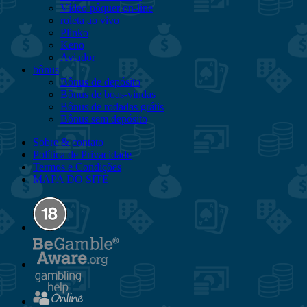
Vídeo pôquer on-line
roleta ao vivo
Plinko
Keno
Aviador
bônus
Bônus de depósito
Bônus de boas-vindas
Bônus de rodadas grátis
Bônus sem depósito
Sobre & contato
Política de Privacidade
Termos e Condições
MAPA DO SITE