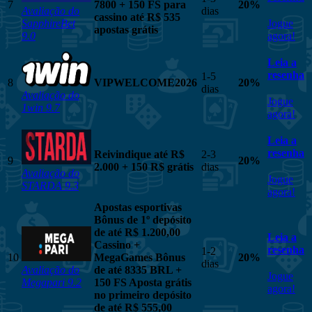
7
7800 + 150 FS para
20%
Avaliação do
dias
cassino até R$ 535
SapphireBet
Jogue
apostas grátis
9.0
agora!
Leia a
resenha
1-5
8
VIPWELCOME2026
20%
dias
Avaliação do
Jogue
1win 9.7
agora!
Leia a
resenha
Reivindique até R$
2-3
9
20%
2.000 + 150 R$ grátis
dias
Avaliação do
Jogue
STARDA 9.3
agora!
Apostas esportivas
Bônus de 1º depósito
de até R$ 1.200,00
Leia a
Cassino +
resenha
1-2
10
MegaGames Bônus
20%
dias
Avaliação do
de até 8335 BRL +
Jogue
Megapari 9.2
150 FS Aposta grátis
agora!
no primeiro depósito
de até R$ 555,00