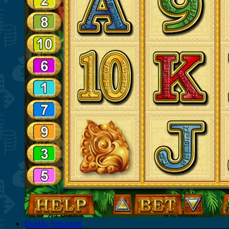
Dragão Selvagem