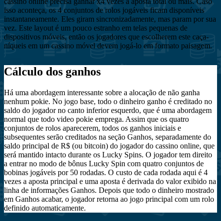
cassino online precisa ganhar x4 vezes a aposta total ou mais. Caso
isso aconteça, os 4 conjuntos de rolos jogáveis ​​​​ficam disponíveis
instantaneamente. Eles giram sincronizadamente, mas param por sua
vez. Este layout é um pouco estranho em telas pequenas de
dispositivos móveis, então os jogadores que escolherem este caça-
níqueis em um cassino móvel devem jogá-lo em formato paisagem.
Cálculo dos ganhos
Há uma abordagem interessante sobre a alocação de não ganha
nenhum pokie. No jogo base, todo o dinheiro ganho é creditado no
saldo do jogador no canto inferior esquerdo, que é uma abordagem
normal que todo video pokie emprega. Assim que os quatro
conjuntos de rolos aparecerem, todos os ganhos iniciais e
subsequentes serão creditados na seção Ganhos, separadamente do
saldo principal de R$ (ou bitcoin) do jogador do cassino online, que
será mantido intacto durante os Lucky Spins. O jogador tem direito
a entrar no modo de bônus Lucky Spin com quatro conjuntos de
bobinas jogáveis ​​por 50 rodadas. O custo de cada rodada aqui é 4
vezes a aposta principal e uma aposta é derivada do valor exibido na
linha de informações Ganhos. Depois que todo o dinheiro mostrado
em Ganhos acabar, o jogador retorna ao jogo principal com um rolo
definido automaticamente.