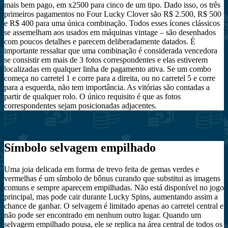
mais bem pago, em x2500 para cinco de um tipo. Dado isso, os três
primeiros pagamentos no Four Lucky Clover são R$ 2.500, R$ 500
e R$ 400 para uma única combinação. Todos esses ícones clássicos
se assemelham aos usados ​​em máquinas vintage – são desenhados
com poucos detalhes e parecem deliberadamente datados. É
importante ressaltar que uma combinação é considerada vencedora
se consistir em mais de 3 fotos correspondentes e elas estiverem
localizadas em qualquer linha de pagamento ativa. Se um combo
começa no carretel 1 e corre para a direita, ou no carretel 5 e corre
para a esquerda, não tem importância. As vitórias são contadas a
partir de qualquer rolo. O único requisito é que as fotos
correspondentes sejam posicionadas adjacentes.
Símbolo selvagem empilhado
Uma joia delicada em forma de trevo feita de gemas verdes e
vermelhas é um símbolo de bônus curando que substitui as imagens
comuns e sempre aparecem empilhadas. Não está disponível no jogo
principal, mas pode cair durante Lucky Spins, aumentando assim a
chance de ganhar. O selvagem é limitado apenas ao carretel central e
não pode ser encontrado em nenhum outro lugar. Quando um
selvagem empilhado pousa, ele se replica na área central de todos os