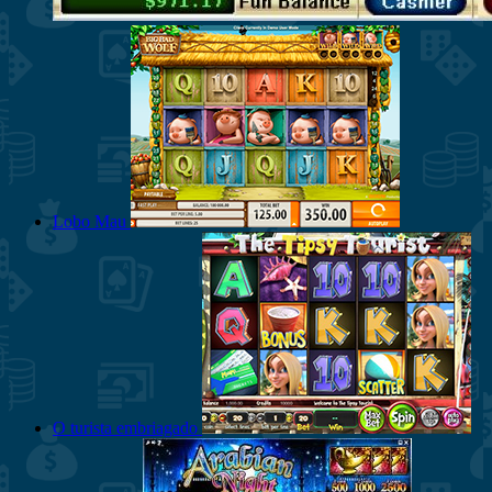
Lobo Mau
O turista embriagado