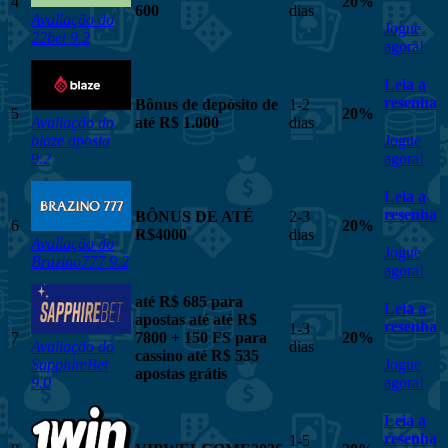
4
20%
600
dias
Avaliação do
Jogue
22bet 9.2
agora!
Leia a
resenha
Bônus de depósito de
1-2
5
20%
Avaliação do
até R$ 1.000
dias
blaze aposta
Jogue
9.2
agora!
Leia a
resenha
BÔNUS DE ATÉ
2-3
6
20%
R$4000
dias
Avaliação do
Jogue
Brazino777 9.2
agora!
até R$ 685 para
Leia a
apostas até até R$
resenha
1-3
7
7800 + 150 FS para
20%
Avaliação do
dias
cassino até R$ 535
SapphireBet
Jogue
apostas grátis
9.0
agora!
Leia a
resenha
1-5