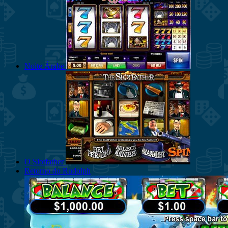
Noite Árabe
O Slotfather
Retorno do Rudolph