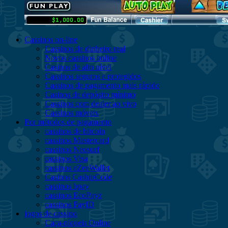
Cassinos on-line
Cassinos de dinheiro real
Novos cassinos online
Casinos de alto nível
Cassinos seguros e protegidos
Cassinos de pagamento mais rápido
Casinos de depósito mínimo
Cassinos com dealer ao vivo
Cassinos móveis
Por métodos de pagamento
cassinos de bitcoin
cassinos Mastercard
cassinos Neosurf
cassinos Visa
cassinos eZeeWallet
Casinos CashtoCode
cassinos bpay
cassinos EcoPayz
cassinos PayID
jogos de cassino
Caça-níqueis Online