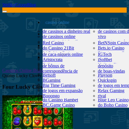
WelikyGroupBlog
casino online
de cassinos a dinheiro real
de casinos com d
Críticas de cassino
de cassinos online
vivo
de casinos high roller
de cassinos móve
Red Casino
BetNSpin Casin
jogos de cassino
cassinos seguros e
Por
do Cassino 21Bit
Bets.io Casino
protegidos
de cassinos de Bi
24 Pokies Casino
Bitcoin.com Gam
de caça-níqueis online
IGTech
bônus
de cassinos de pagamento
de cassinos Mast
5Gringos Casino
Bitcoincasino.io
Aristocrata
iSoftbet
mais rápido
casinos Neosurf
do 7Bit Casino
Bitdreams Casin
Bally
Nolimit City
de bônus de
depósito
casinos de depósito mínimo
de casinos Visa
888 Tiger Casino
Bitkingz Casino
Belatra Games
Platipus
Cassinos Online Brasileiros
»
Caça-níqueis Online
»
BGaming
»
correspondência de
de boas-vindas
do Abo Casino
BitSpin Casino
Betsoft
Playson
Quatro Lucky Clover
All Right Casino
Bitstarz Casino
BGaming
Quickspin
do AmunRa Casino
BitVegas Casino
Big Time Gaming
de jogos em temp
Four Lucky Clover Pokie
do Cassino Andrômeda
Bizzo Casino
de jogos em expansão
Relax Gaming
do Cassino Auslots
Blackjack Fun C
Booongo
rival
do Cassino Bambet
Blue Leo Casino
BC.Game Casino
do Boho Casino