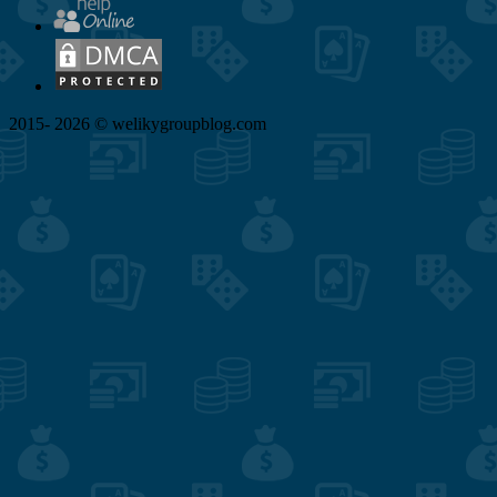
2015- 2026 © welikygroupblog.com