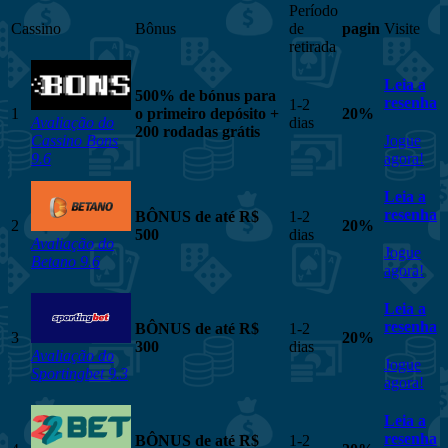
Período
Cassino
Bônus
de
pagin
Visite
retirada
Leia a
500% de bónus para
resenha
1-2
1
o primeiro depósito +
20%
Avaliação do
dias
200 rodadas grátis
Cassino Bons
Jogue
9.6
agora!
Leia a
resenha
BÔNUS de até R$
1-2
2
20%
500
dias
Avaliação do
Jogue
Betano 9.6
agora!
Leia a
resenha
BÔNUS de até R$
1-2
3
20%
300
dias
Avaliação do
Jogue
Sportingbet 9.3
agora!
Leia a
resenha
BÔNUS de até R$
1-2