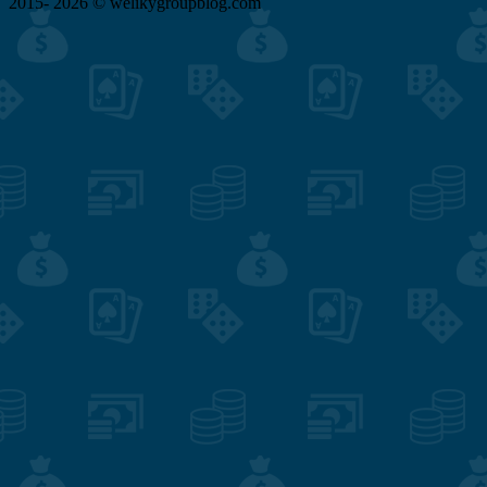
2015- 2026 © welikygroupblog.com