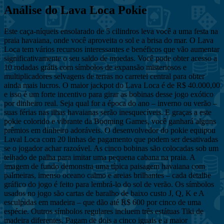
Análise do Lava Loca Pokie
Este caça-níqueis ensolarado de 5 cilindros leva você a uma festa na
praia havaiana, onde você aproveita o sol e a brisa do mar. O Lava
Loca tem vários recursos interessantes e benéficos que vão aumentar
significativamente o seu saldo de moedas. Você pode obter acesso a
10 rodadas grátis com símbolos de expansão misteriosos e
multiplicadores selvagens de terras no carretel central para obter
ainda mais lucros. O maior jackpot do Lava Loca é de R$ 40.000,00
e isso é um forte incentivo para girar as bobinas desse jogo exótico
por dinheiro real. Seja qual for a época do ano – inverno ou verão –
suas férias nas ilhas havaianas serão inesquecíveis. E graças a este
pokie colorido e vibrante da Booming Games, você ganhará alguns
prêmios em dinheiro adoráveis. O desenvolvedor do pokie equipou
Laval Loca com 20 linhas de pagamento que podem ser desativadas
se o jogador achar razoável. As cinco bobinas são colocadas sob um
telhado de palha para imitar uma pequena cabana na praia. A
imagem de fundo demonstra uma típica paisagem havaiana com
palmeiras, imenso oceano calmo e areias brilhantes – cada detalhe
gráfico do jogo é feito para lembrá-lo do sol de verão. Os símbolos
usados ​​no jogo são cartas de baralho de baixo custo J, Q, K e A
esculpidas em madeira – que dão até R$ 600 por cinco de uma
espécie. Outros símbolos regulares incluem três estátuas Tiki de
madeira diferentes. Pagam de dois a cinco iguais e a maior