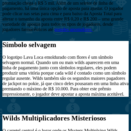
premiação chega a R$ 5 mil. Além de um seletor de linha de
pagamento, há uma única opção de aposta para ajustar. O jogador
pode clicar nas setas para cima e para baixo da Aposta Total para
alterar o tamanho da aposta entre R$ 0,20 e R$ 200 – uma grande
variedade de apostas para todos os tipos de jogadores, desde
jogadores farmacêuticos até
grandes apostadores
.
Símbolo selvagem
O logotipo Lava Loca emoldurado com flores é um símbolo
selvagem normal. Quando um ou mais wilds aparecem em uma
linha de pagamento junto com símbolos regulares, eles podem
produzir uma vitória porque cada wild é contado como um símbolo
regular ausente. Wilds também são os segundos maiores pagadores
de jackpot no pokie, já que cinco deles pousaram em uma linha ativa
premiando o máximo de R$ 10.000. Para obter este prêmio
impressionante, o jogador deve apostar a aposta máxima aceitável.
Wilds Multiplicadores Misteriosos
O carretel central é o lugar onde os Mystery Multiplying Wilds