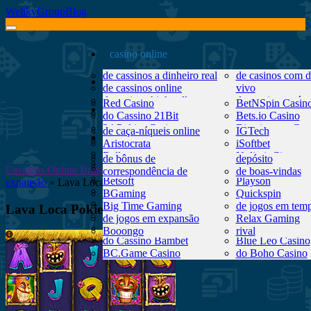
WelikyGroupBlog
casino online
de cassinos a dinheiro real
de casinos com d
Críticas de cassino
de cassinos online
vivo
de casinos high roller
de cassinos móve
Red Casino
BetNSpin Casin
jogos de cassino
cassinos seguros e
Por
do Cassino 21Bit
Bets.io Casino
protegidos
de cassinos de Bi
24 Pokies Casino
Bitcoin.com Gam
de caça-níqueis online
IGTech
bônus
de cassinos de pagamento
de cassinos Mast
5Gringos Casino
Bitcoincasino.io
Aristocrata
iSoftbet
mais rápido
casinos Neosurf
do 7Bit Casino
Bitdreams Casin
Bally
Nolimit City
de bônus de
depósito
casinos de depósito mínimo
de casinos Visa
888 Tiger Casino
Bitkingz Casino
Belatra Games
Platipus
Cassinos Online Brasileiros
»
Caça-níqueis Online
»
Jogos em
correspondência de
de boas-vindas
do Abo Casino
BitSpin Casino
Betsoft
Playson
expansão
»
Lava Loca
All Right Casino
Bitstarz Casino
BGaming
Quickspin
do AmunRa Casino
BitVegas Casino
Big Time Gaming
de jogos em temp
Lava Loca Pokie
do Cassino Andrômeda
Bizzo Casino
de jogos em expansão
Relax Gaming
do Cassino Auslots
Blackjack Fun C
Booongo
rival
do Cassino Bambet
Blue Leo Casino
BC.Game Casino
do Boho Casino