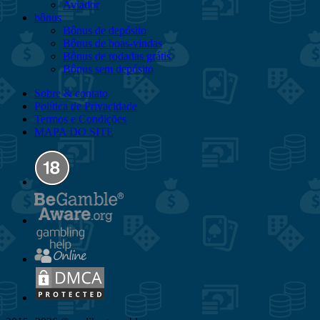
Aviador
bônus
Bônus de depósito
Bônus de boas-vindas
Bônus de rodadas grátis
Bônus sem depósito
Sobre & contato
Política de Privacidade
Termos e Condições
MAPA DO SITE