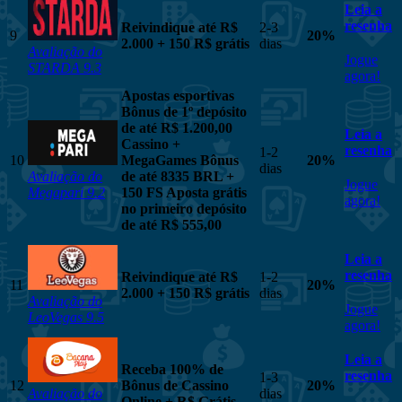
Leia a
resenha
Reivindique até R$
2-3
9
20%
2.000 + 150 R$ grátis
dias
Avaliação do
Jogue
STARDA 9.3
agora!
Apostas esportivas
Bônus de 1º depósito
de até R$ 1.200,00
Leia a
Cassino +
resenha
1-2
10
MegaGames Bônus
20%
dias
Avaliação do
de até 8335 BRL +
Jogue
Megapari 9.2
150 FS Aposta grátis
agora!
no primeiro depósito
de até R$ 555,00
Leia a
resenha
Reivindique até R$
1-2
11
20%
2.000 + 150 R$ grátis
dias
Avaliação do
Jogue
LeoVegas 9.5
agora!
Leia a
Receba 100% de
resenha
1-3
12
Bônus de Cassino
20%
Avaliação do
dias
Online + R$ Grátis