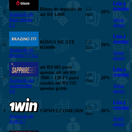
Leia a
resenha
Bônus de depósito de
1-2
5
20%
Avaliação do
até R$ 1.000
dias
blaze aposta
Jogue
9.2
agora!
Leia a
resenha
BÔNUS DE ATÉ
2-3
6
20%
R$4000
dias
Avaliação do
Jogue
Brazino777 9.2
agora!
até R$ 685 para
Leia a
apostas até até R$
resenha
1-3
7
7800 + 150 FS para
20%
Avaliação do
dias
cassino até R$ 535
SapphireBet
Jogue
apostas grátis
9.0
agora!
Leia a
resenha
1-5
8
VIPWELCOME2026
20%
dias
Avaliação do
Jogue
1win 9.7
agora!