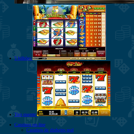
5 bilhões
Tiro quente
Cassinos on-line
Cassinos de dinheiro real