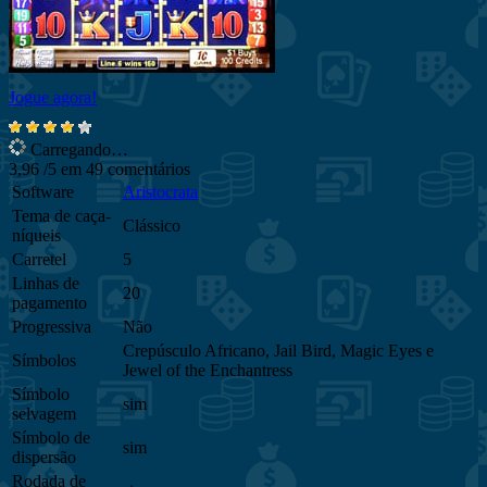
Jogue agora!
Carregando…
3,96
/5 em
49
comentários
Software
Aristocrata
Tema de caça-
Clássico
níqueis
Carretel
5
Linhas de
20
pagamento
Progressiva
Não
Crepúsculo Africano, Jail Bird, Magic Eyes e
Símbolos
Jewel of the Enchantress
Símbolo
sim
selvagem
Símbolo de
sim
dispersão
Rodada de