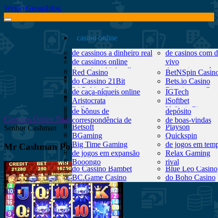
WelikyGroupBlog
casino online
de cassinos a dinheiro real
de casinos com d
Críticas de cassino
de cassinos online
vivo
de casinos high roller
de cassinos móve
Red Casino
BetNSpin Casin
jogos de cassino
cassinos seguros e
Por
do Cassino 21Bit
Bets.io Casino
protegidos
de cassinos de Bi
24 Pokies Casino
Bitcoin.com Gam
de caça-níqueis online
IGTech
bônus
de cassinos de pagamento
de cassinos Mast
5Gringos Casino
Bitcoincasino.io
Aristocrata
iSoftbet
mais rápido
casinos Neosurf
do 7Bit Casino
Bitdreams Casin
Bally
Nolimit City
de bônus de
depósito
casinos de depósito mínimo
de casinos Visa
888 Tiger Casino
Bitkingz Casino
Belatra Games
Platipus
Cassinos Online Brasileiros
»
Caça-níqueis Online
»
Aristocrata
»
correspondência de
de boas-vindas
do Abo Casino
BitSpin Casino
Betsoft
Playson
Senhor Cashman
All Right Casino
Bitstarz Casino
BGaming
Quickspin
do AmunRa Casino
BitVegas Casino
Big Time Gaming
de jogos em temp
Mr Cashman Pokie
do Cassino Andrômeda
Bizzo Casino
de jogos em expansão
Relax Gaming
do Cassino Auslots
Blackjack Fun C
Booongo
rival
do Cassino Bambet
Blue Leo Casino
BC.Game Casino
do Boho Casino