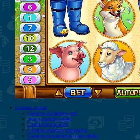
Cassinos on-line
Cassinos de dinheiro real
Novos cassinos online
Casinos de alto nível
Cassinos seguros e protegidos
Cassinos de pagamento mais rápido