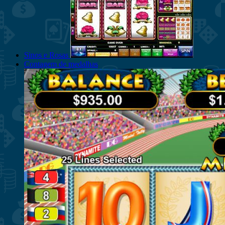
Sinos e Rosas
Contagem de medalhas