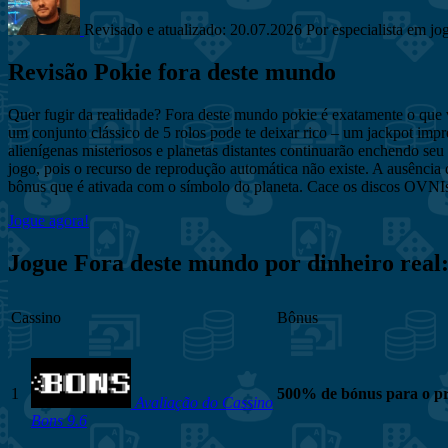
Revisado e atualizado: 20.07.2026
Por especialista em jo
Revisão Pokie fora deste mundo
Quer fugir da realidade? Fora deste mundo pokie é exatamente o que v
um conjunto clássico de 5 rolos pode te deixar rico – um jackpot i
alienígenas misteriosos e planetas distantes continuarão enchendo s
jogo, pois o recurso de reprodução automática não existe. A ausência
bônus que é ativada com o símbolo do planeta. Cace os discos OVNI
Jogue agora!
Jogue Fora deste mundo por dinheiro re
Cassino
Bônus
1
500% de bónus para o pri
Avaliação do Cassino
Bons 9.6