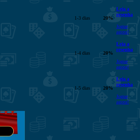
Leia a
resenha
1-3 dias
20%
Jogue
agora!
Leia a
resenha
1-4 dias
20%
Jogue
agora!
Leia a
resenha
1-5 dias
20%
Jogue
agora!