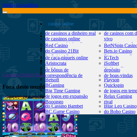
WelikyGroupBlog
casino online
de cassinos a dinheiro real
de casinos com d
Críticas de cassino
de cassinos online
vivo
de casinos high roller
de cassinos móve
Red Casino
BetNSpin Casin
jogos de cassino
cassinos seguros e
Por
do Cassino 21Bit
Bets.io Casino
protegidos
de cassinos de Bi
24 Pokies Casino
Bitcoin.com Gam
de caça-níqueis online
IGTech
bônus
de cassinos de pagamento
de cassinos Mast
5Gringos Casino
Bitcoincasino.io
Aristocrata
iSoftbet
mais rápido
casinos Neosurf
do 7Bit Casino
Bitdreams Casin
Bally
Nolimit City
de bônus de
depósito
casinos de depósito mínimo
de casinos Visa
888 Tiger Casino
Bitkingz Casino
Belatra Games
Platipus
Cassinos Online Brasileiros
»
Caça-níqueis Online
»
Betsoft
»
Fora d
correspondência de
de boas-vindas
do Abo Casino
BitSpin Casino
Betsoft
Playson
All Right Casino
Bitstarz Casino
BGaming
Quickspin
Fora deste mundo Pokie
do AmunRa Casino
BitVegas Casino
Big Time Gaming
de jogos em temp
do Cassino Andrômeda
Bizzo Casino
de jogos em expansão
Relax Gaming
do Cassino Auslots
Blackjack Fun C
Booongo
rival
do Cassino Bambet
Blue Leo Casino
BC.Game Casino
do Boho Casino