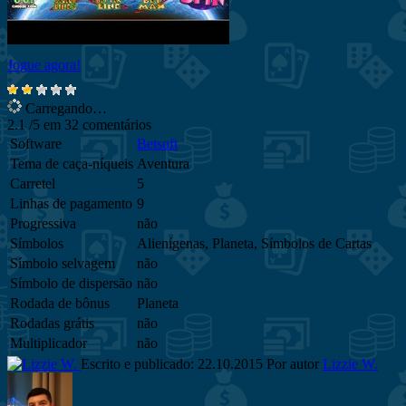
Jogue agora!
Carregando…
2.1
/5 em
32
comentários
Software
Betsoft
Tema de caça-níqueis
Aventura
Carretel
5
Linhas de pagamento
9
Progressiva
não
Símbolos
Alienígenas, Planeta, Símbolos de Cartas
Símbolo selvagem
não
Símbolo de dispersão
não
Rodada de bônus
Planeta
Rodadas grátis
não
Multiplicador
não
Escrito e publicado: 22.10.2015
Por autor
Lizzie W.