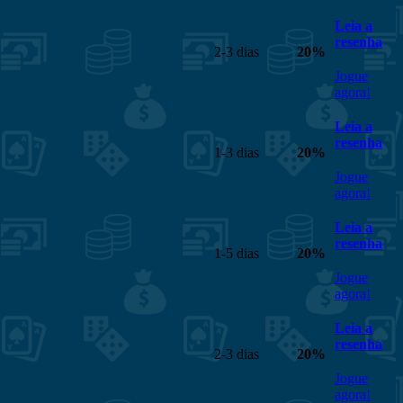
Leia a
resenha
2-3 dias
20%
Jogue
agora!
Leia a
resenha
1-3 dias
20%
Jogue
agora!
Leia a
resenha
1-5 dias
20%
Jogue
agora!
Leia a
resenha
2-3 dias
20%
Jogue
agora!