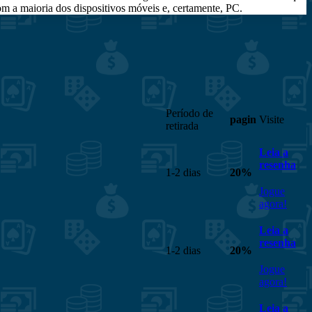
m a maioria dos dispositivos móveis e, certamente, PC.
Período de
pagin
Visite
retirada
Leia a
resenha
1-2 dias
20%
Jogue
agora!
Leia a
resenha
1-2 dias
20%
Jogue
agora!
Leia a