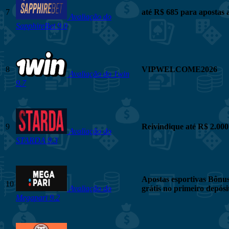
7
até R$ 685 para apostas a
Avaliação do
SapphireBet 9.0
8
VIPWELCOME2026
Avaliação do 1win
9.7
9
Reivindique até R$ 2.000
Avaliação do
STARDA 9.3
Apostas esportivas Bônu
10
Avaliação do
grátis no primeiro depósi
Megapari 9.2