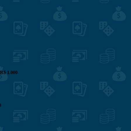
 R$ 1.000
0