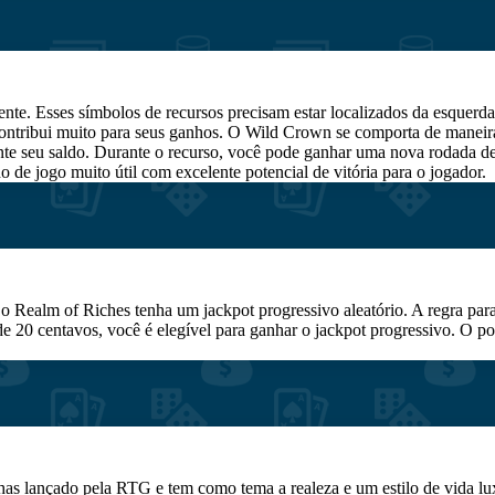
ente. Esses símbolos de recursos precisam estar localizados da esquerda
ontribui muito para seus ganhos. O Wild Crown se comporta de maneira
ente seu saldo. Durante o recurso, você pode ganhar uma nova rodada d
o de jogo muito útil com excelente potencial de vitória para o jogador.
o Realm of Riches tenha um jackpot progressivo aleatório. A regra par
e 20 centavos, você é elegível para ganhar o jackpot progressivo. O po
inhas lançado pela RTG e tem como tema a realeza e um estilo de vida 