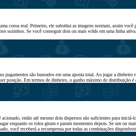
a coroa real. Primeiro, ele substitui as imagens normais, assim você
os sozinhos. Se você conseguir dois ou mais wilds em uma linha ativa
 pagamentos são baseados em uma aposta total. Ao jogar a dinheiro rea
quer posição. Em termos de dinheiro, o ganho máximo de distribuição é
 acionado, então até mesmo dois dispersos são suficientes para iniciá
lugar enquanto os rolos giram e param momentos depois. Se um ou mais
ssado, você receberá a recompensa por todas as combinações disponíveis