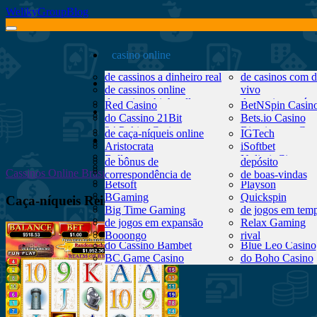
WelikyGroupBlog
casino online
de cassinos a dinheiro real
de casinos com d
Críticas de cassino
de cassinos online
vivo
de casinos high roller
de cassinos móve
Red Casino
BetNSpin Casin
jogos de cassino
cassinos seguros e
Por
do Cassino 21Bit
Bets.io Casino
protegidos
de cassinos de Bi
24 Pokies Casino
Bitcoin.com Gam
de caça-níqueis online
IGTech
bônus
de cassinos de pagamento
de cassinos Mast
5Gringos Casino
Bitcoincasino.io
Aristocrata
iSoftbet
mais rápido
casinos Neosurf
do 7Bit Casino
Bitdreams Casin
Bally
Nolimit City
de bônus de
depósito
casinos de depósito mínimo
de casinos Visa
888 Tiger Casino
Bitkingz Casino
Belatra Games
Platipus
Cassinos Online Brasileiros
»
Caça-níqueis Online
»
Jogos em tempo 
correspondência de
de boas-vindas
do Abo Casino
BitSpin Casino
Betsoft
Playson
All Right Casino
Bitstarz Casino
BGaming
Quickspin
Caça-níqueis Reino das Riquezas
do AmunRa Casino
BitVegas Casino
Big Time Gaming
de jogos em temp
do Cassino Andrômeda
Bizzo Casino
de jogos em expansão
Relax Gaming
do Cassino Auslots
Blackjack Fun C
Booongo
rival
do Cassino Bambet
Blue Leo Casino
BC.Game Casino
do Boho Casino