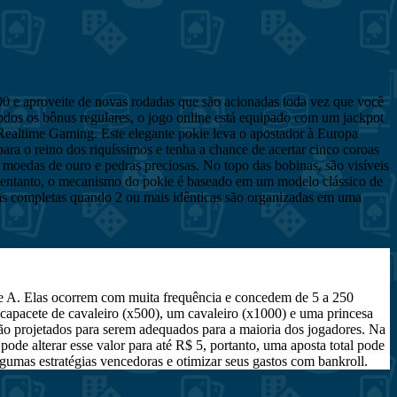
00 e aproveite de novas rodadas que são acionadas toda vez que você
odos os bônus regulares, o jogo online está equipado com um jackpot
o Realtime Gaming. Este elegante pokie leva o apostador à Europa
ara o reino dos riquíssimos e tenha a chance de acertar cinco coroas
 moedas de ouro e pedras preciosas. No topo das bobinas, são visíveis
No entanto, o mecanismo do pokie é baseado em um modelo clássico de
das completas quando 2 ou mais idênticas são organizadas em uma
K e A. Elas ocorrem com muita frequência e concedem de 5 a 250
m capacete de cavaleiro (x500), um cavaleiro (x1000) e uma princesa
são projetados para serem adequados para a maioria dos jogadores. Na
ode alterar esse valor para até R$ 5, portanto, uma aposta total pode
lgumas estratégias vencedoras e otimizar seus gastos com bankroll.