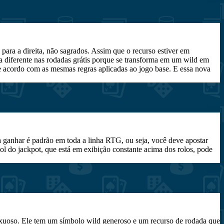
 para a direita, não sagrados. Assim que o recurso estiver em
 diferente nas rodadas grátis porque se transforma em um wild em
e acordo com as mesmas regras aplicadas ao jogo base. E essa nova
a ganhar é padrão em toda a linha RTG, ou seja, você deve apostar
ol do jackpot, que está em exibição constante acima dos rolos, pode
luxuoso. Ele tem um símbolo wild generoso e um recurso de rodada que