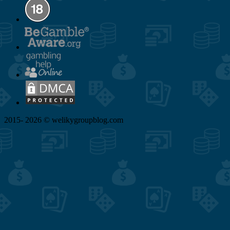
2015- 2026 © welikygroupblog.com