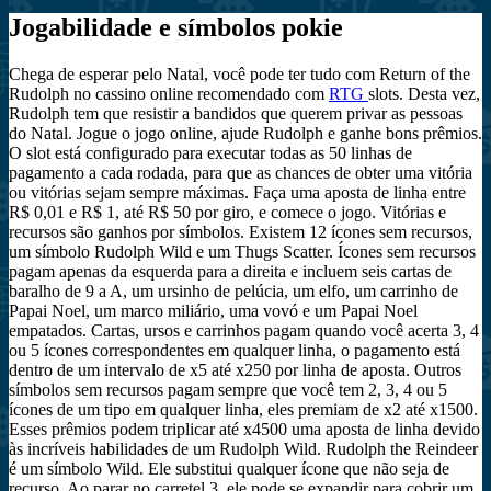
Jogabilidade e símbolos pokie
Chega de esperar pelo Natal, você pode ter tudo com Return of the
Rudolph no cassino online recomendado com
RTG
slots. Desta vez,
Rudolph tem que resistir a bandidos que querem privar as pessoas
do Natal. Jogue o jogo online, ajude Rudolph e ganhe bons prêmios.
O slot está configurado para executar todas as 50 linhas de
pagamento a cada rodada, para que as chances de obter uma vitória
ou vitórias sejam sempre máximas. Faça uma aposta de linha entre
R$ 0,01 e R$ 1, até R$ 50 por giro, e comece o jogo. Vitórias e
recursos são ganhos por símbolos. Existem 12 ícones sem recursos,
um símbolo Rudolph Wild e um Thugs Scatter. Ícones sem recursos
pagam apenas da esquerda para a direita e incluem seis cartas de
baralho de 9 a A, um ursinho de pelúcia, um elfo, um carrinho de
Papai Noel, um marco miliário, uma vovó e um Papai Noel
empatados. Cartas, ursos e carrinhos pagam quando você acerta 3, 4
ou 5 ícones correspondentes em qualquer linha, o pagamento está
dentro de um intervalo de x5 até x250 por linha de aposta. Outros
símbolos sem recursos pagam sempre que você tem 2, 3, 4 ou 5
ícones de um tipo em qualquer linha, eles premiam de x2 até x1500.
Esses prêmios podem triplicar até x4500 uma aposta de linha devido
às incríveis habilidades de um Rudolph Wild. Rudolph the Reindeer
é um símbolo Wild. Ele substitui qualquer ícone que não seja de
recurso. Ao parar no carretel 3, ele pode se expandir para cobrir um