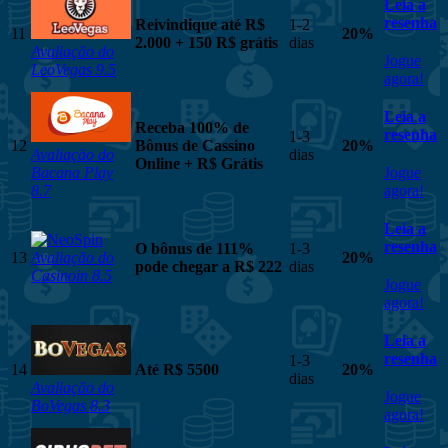
Leia a
resenha
Reivindique até R$
1-2
11
20%
2.000 + 150 R$ grátis
dias
Avaliação do
Jogue
LeoVegas 9.5
agora!
Leia a
Receba 100% de
resenha
1-3
12
Bônus de Cassino
20%
Avaliação do
dias
Online + R$ Grátis
Bacana Play
Jogue
8.7
agora!
Leia a
resenha
O bônus de 111%
1-3
13
Avaliação do
20%
pode chegar a R$ 222
dias
Сasinoin 8.5
Jogue
agora!
Leia a
resenha
1-3
14
Até R$ 5500
20%
dias
Avaliação do
Jogue
BoVegas 8.3
agora!