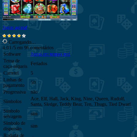
Jogue agora!
Carregando…
4.03
/5 em
96
comentários
Software
Jogos em tempo real
Tema de
Feriados
caça-níqueis
Carretel
5
Linhas de
50
pagamento
Progressiva
não
Ace, Elf, Hall, Jack, King, Nine, Queen, Rudolf,
Símbolos
Santa, Sledge, Teddy Bear, Ten, Thugs, Tied Dwarf
Símbolo
sim
selvagem
Símbolo de
sim
dispersão
Rodada de