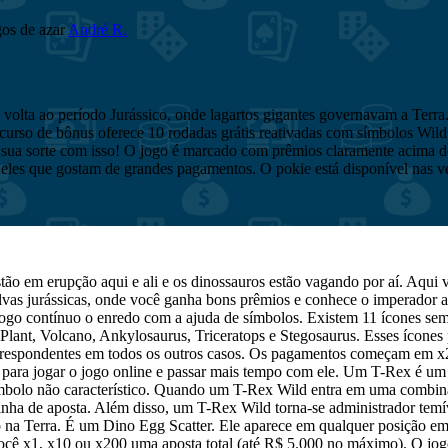
gos de azar
André R.
e volta ao período Jurássico, onde lagartos gigantes governavam a Terra.
urso de bônus oferece 10 rodadas grátis reativadas com símbolos Wil
 sua sorte com isso! O jogo é marcado com prêmios claramente acima do
ueles que gostam de grandes pagamentos. O pokie está disponível nas ver
estão em erupção aqui e ali e os dinossauros estão vagando por aí. Aqui
selvas jurássicas, onde você ganha bons prêmios e conhece o imperador
O jogo contínuo o enredo com a ajuda de símbolos. Existem 11 ícones s
A, Plant, Volcano, Ankylosaurus, Triceratops e Stegosaurus. Esses ícone
 correspondentes em todos os outros casos. Os pagamentos começam em 
 para jogar o jogo online e passar mais tempo com ele. Um T-Rex é um 
ímbolo não característico. Quando um T-Rex Wild entra em uma combina
inha de aposta. Além disso, um T-Rex Wild torna-se administrador tem
o na Terra. É um Dino Egg Scatter. Ele aparece em qualquer posição e
você x1, x10 ou x200 uma aposta total (até R$ 5.000 no máximo). O jo