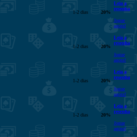
Leia a
resenha
1-2 dias
20%
Jogue
agora!
Leia a
resenha
1-2 dias
20%
Jogue
agora!
Leia a
resenha
1-2 dias
20%
Jogue
agora!
Leia a
resenha
1-2 dias
20%
Jogue
agora!