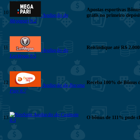
Apostas esportivas Bônu
10
Avaliação do
grátis no primeiro depósi
Megapari 9.2
11
Reivindique até R$ 2.000
Avaliação do
LeoVegas 9.5
12
Receba 100% de Bônus de
Avaliação do Bacana
Play 8.7
Avaliação do Сasinoin
13
O bônus de 111% pode c
8.5