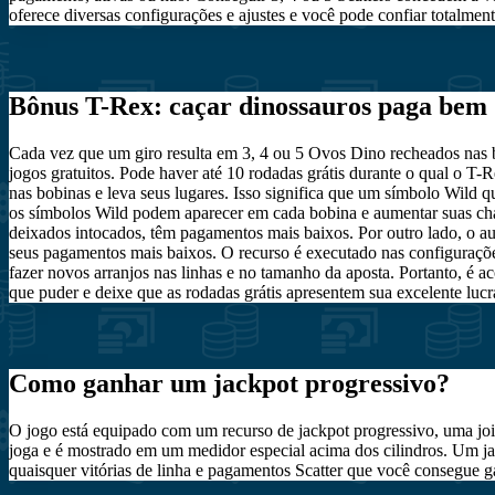
oferece diversas configurações e ajustes e você pode confiar totalmente
Bônus T-Rex: caçar dinossauros paga bem
Cada vez que um giro resulta em 3, 4 ou 5 Ovos Dino recheados nas b
jogos gratuitos. Pode haver até 10 rodadas grátis durante o qual o 
nas bobinas e leva seus lugares. Isso significa que um símbolo Wild 
os símbolos Wild podem aparecer em cada bobina e aumentar suas cha
deixados intocados, têm pagamentos mais baixos. Por outro lado, o
seus pagamentos mais baixos. O recurso é executado nas configuraçõe
fazer novos arranjos nas linhas e no tamanho da aposta. Portanto, é a
que puder e deixe que as rodadas grátis apresentem sua excelente lucr
Como ganhar um jackpot progressivo?
O jogo está equipado com um recurso de jackpot progressivo, uma joi
joga e é mostrado em um medidor especial acima dos cilindros. Um ja
quaisquer vitórias de linha e pagamentos Scatter que você consegue 