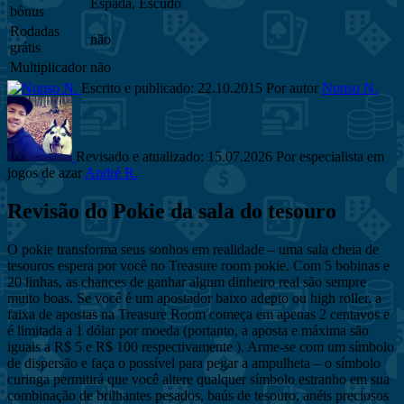
Espada, Escudo
bônus
Rodadas
não
grátis
Multiplicador
não
Escrito e publicado: 22.10.2015
Por autor
Nonso N.
Revisado e atualizado: 15.07.2026
Por especialista em
jogos de azar
André R.
Revisão do Pokie da sala do tesouro
O pokie transforma seus sonhos em realidade – uma sala cheia de
tesouros espera por você no Treasure room pokie. Com 5 bobinas e
20 linhas, as chances de ganhar algum dinheiro real são sempre
muito boas. Se você é um apostador baixo adepto ou high roller, a
faixa de apostas na Treasure Room começa em apenas 2 centavos e
é limitada a 1 dólar por moeda (portanto, a aposta e máxima são
iguais a R$ 5 e R$ 100 respectivamente ). Arme-se com um símbolo
de dispersão e faça o possível para pegar a ampulheta – o símbolo
curinga permitirá que você altere qualquer símbolo estranho em sua
combinação de brilhantes pesados, baús de tesouro, anéis preciosos