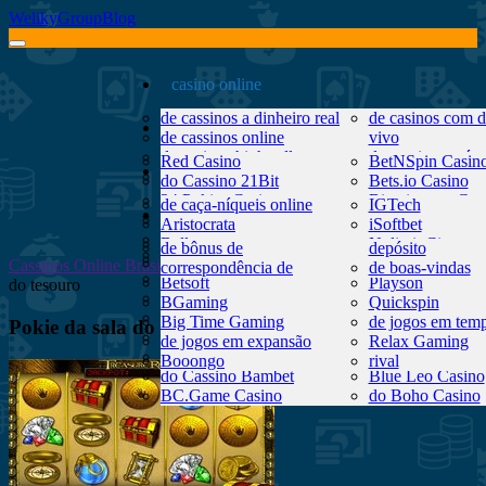
WelikyGroupBlog
casino online
de cassinos a dinheiro real
de casinos com d
Críticas de cassino
de cassinos online
vivo
de casinos high roller
de cassinos móve
Red Casino
BetNSpin Casin
jogos de cassino
cassinos seguros e
Por
do Cassino 21Bit
Bets.io Casino
protegidos
de cassinos de Bi
24 Pokies Casino
Bitcoin.com Gam
de caça-níqueis online
IGTech
bônus
de cassinos de pagamento
de cassinos Mast
5Gringos Casino
Bitcoincasino.io
Aristocrata
iSoftbet
mais rápido
casinos Neosurf
do 7Bit Casino
Bitdreams Casin
Bally
Nolimit City
de bônus de
depósito
casinos de depósito mínimo
de casinos Visa
888 Tiger Casino
Bitkingz Casino
Belatra Games
Platipus
Cassinos Online Brasileiros
»
Caça-níqueis Online
»
Betsoft
»
Sala
correspondência de
de boas-vindas
do Abo Casino
BitSpin Casino
Betsoft
Playson
do tesouro
All Right Casino
Bitstarz Casino
BGaming
Quickspin
do AmunRa Casino
BitVegas Casino
Big Time Gaming
de jogos em temp
Pokie da sala do tesouro
do Cassino Andrômeda
Bizzo Casino
de jogos em expansão
Relax Gaming
do Cassino Auslots
Blackjack Fun C
Booongo
rival
do Cassino Bambet
Blue Leo Casino
BC.Game Casino
do Boho Casino