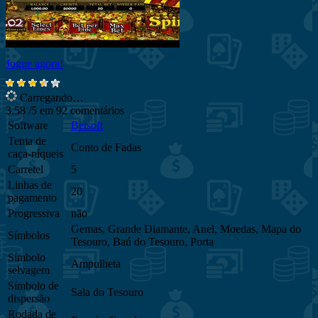
Jogue agora!
Carregando…
3.58
/5 em
92
comentários
Software
Betsoft
Tema de
Conto de Fadas
caça-níqueis
Carretel
5
Linhas de
20
pagamento
Progressiva
não
Gemas, Grande Diamante, Anel, Moedas, Mapa do
Símbolos
Tesouro, Baú do Tesouro, Porta
Símbolo
Ampulheta
selvagem
Símbolo de
Sala do Tesouro
dispersão
Rodada de