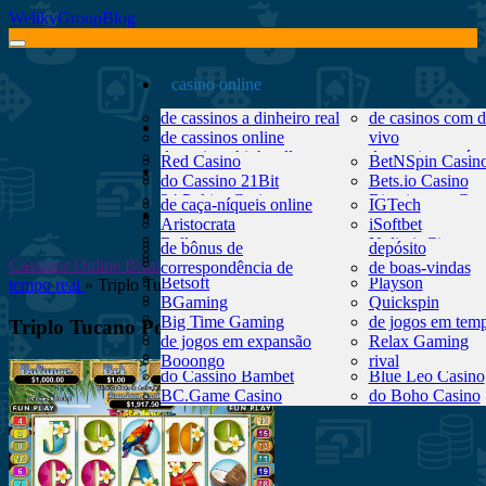
WelikyGroupBlog
casino online
de cassinos a dinheiro real
de casinos com d
Críticas de cassino
de cassinos online
vivo
de casinos high roller
de cassinos móve
Red Casino
BetNSpin Casin
jogos de cassino
cassinos seguros e
Por
do Cassino 21Bit
Bets.io Casino
protegidos
de cassinos de Bi
24 Pokies Casino
Bitcoin.com Gam
de caça-níqueis online
IGTech
bônus
de cassinos de pagamento
de cassinos Mast
5Gringos Casino
Bitcoincasino.io
Aristocrata
iSoftbet
mais rápido
casinos Neosurf
do 7Bit Casino
Bitdreams Casin
Bally
Nolimit City
de bônus de
depósito
casinos de depósito mínimo
de casinos Visa
888 Tiger Casino
Bitkingz Casino
Belatra Games
Platipus
Cassinos Online Brasileiros
»
Caça-níqueis Online
»
Jogos em
correspondência de
de boas-vindas
do Abo Casino
BitSpin Casino
Betsoft
Playson
tempo real
»
Triplo Tucano
All Right Casino
Bitstarz Casino
BGaming
Quickspin
do AmunRa Casino
BitVegas Casino
Big Time Gaming
de jogos em temp
Triplo Tucano Pokie
do Cassino Andrômeda
Bizzo Casino
de jogos em expansão
Relax Gaming
do Cassino Auslots
Blackjack Fun C
Booongo
rival
do Cassino Bambet
Blue Leo Casino
BC.Game Casino
do Boho Casino