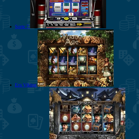
Sorte 7
Era Viking