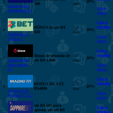
3
20%
300
dias
Avaliação do
Jogue
Sportingbet 9.3
agora!
Leia a
resenha
BÔNUS de até R$
1-2
4
20%
600
dias
Avaliação do
Jogue
22bet 9.2
agora!
Leia a
resenha
Bônus de depósito de
1-2
5
20%
Avaliação do
até R$ 1.000
dias
blaze aposta
Jogue
9.2
agora!
Leia a
resenha
BÔNUS DE ATÉ
2-3
6
20%
R$4000
dias
Avaliação do
Jogue
Brazino777 9.2
agora!
até R$ 685 para
Leia a
apostas até até R$
resenha
1-3