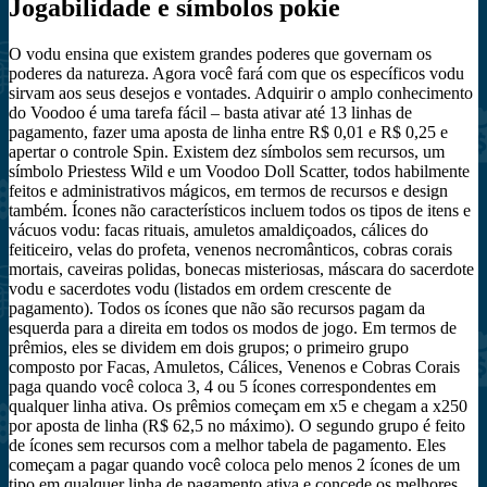
Jogabilidade e símbolos pokie
O vodu ensina que existem grandes poderes que governam os
poderes da natureza. Agora você fará com que os específicos vodu
sirvam aos seus desejos e vontades. Adquirir o amplo conhecimento
do Voodoo é uma tarefa fácil – basta ativar até 13 linhas de
pagamento, fazer uma aposta de linha entre R$ 0,01 e R$ 0,25 e
apertar o controle Spin. Existem dez símbolos sem recursos, um
símbolo Priestess Wild e um Voodoo Doll Scatter, todos habilmente
feitos e administrativos mágicos, em termos de recursos e design
também. Ícones não característicos incluem todos os tipos de itens e
vácuos vodu: facas rituais, amuletos amaldiçoados, cálices do
feiticeiro, velas do profeta, venenos necromânticos, cobras corais
mortais, caveiras polidas, bonecas misteriosas, máscara do sacerdote
vodu e sacerdotes vodu (listados em ordem crescente de
pagamento). Todos os ícones que não são recursos pagam da
esquerda para a direita em todos os modos de jogo. Em termos de
prêmios, eles se dividem em dois grupos; o primeiro grupo
composto por Facas, Amuletos, Cálices, Venenos e Cobras Corais
paga quando você coloca 3, 4 ou 5 ícones correspondentes em
qualquer linha ativa. Os prêmios começam em x5 e chegam a x250
por aposta de linha (R$ 62,5 no máximo). O segundo grupo é feito
de ícones sem recursos com a melhor tabela de pagamento. Eles
começam a pagar quando você coloca pelo menos 2 ícones de um
tipo em qualquer linha de pagamento ativa e concede os melhores