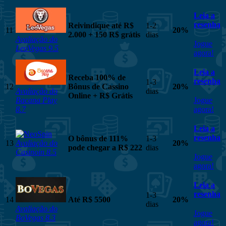
Leia a
resenha
Reivindique até R$
1-2
11
20%
2.000 + 150 R$ grátis
dias
Avaliação do
Jogue
LeoVegas 9.5
agora!
Leia a
Receba 100% de
resenha
1-3
12
Bônus de Cassino
20%
Avaliação do
dias
Online + R$ Grátis
Bacana Play
Jogue
8.7
agora!
Leia a
resenha
O bônus de 111%
1-3
13
Avaliação do
20%
pode chegar a R$ 222
dias
Сasinoin 8.5
Jogue
agora!
Leia a
resenha
1-3
14
Até R$ 5500
20%
dias
Avaliação do
Jogue
BoVegas 8.3
agora!