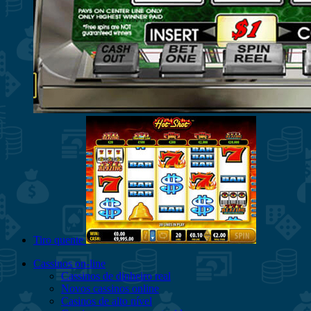
Tiro quente
Cassinos on-line
Cassinos de dinheiro real
Novos cassinos online
Casinos de alto nível