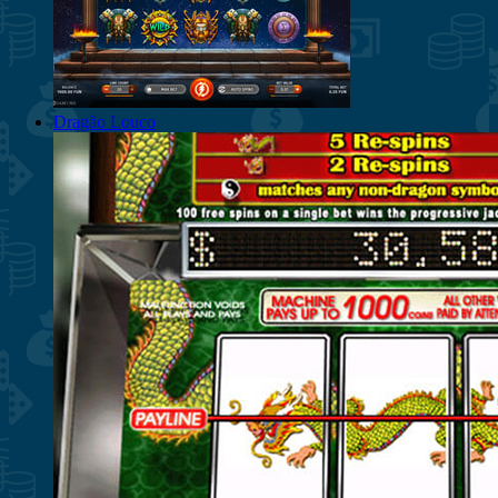
Dragão Louco