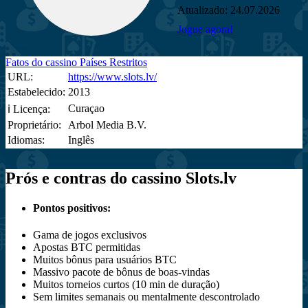
Atualizado: 24.07.2026
Jogue agora!
Fatos do cassino
Países Restritos
URL:
https://www.slots.lv/
Estabelecido:
2013
Curaçao
ℹ️ Licença:
Proprietário:
Arbol Media B.V.
Idiomas:
Inglês
Prós e contras do cassino Slots.lv
Pontos positivos:
Gama de jogos exclusivos
Apostas BTC permitidas
Muitos bônus para usuários BTC
Massivo pacote de bônus de boas-vindas
Muitos torneios curtos (10 min de duração)
Sem limites semanais ou mentalmente descontrolado