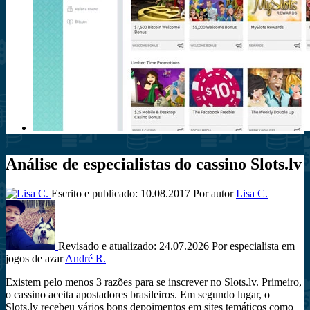
Análise de especialistas do cassino Slots.lv
Escrito e publicado: 10.08.2017
Por autor
Lisa C.
Revisado e atualizado: 24.07.2026
Por especialista em
jogos de azar
André R.
Existem pelo menos 3 razões para se inscrever no Slots.lv. Primeiro,
o cassino aceita apostadores brasileiros. Em segundo lugar, o
Slots.lv recebeu vários bons depoimentos em sites temáticos como