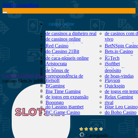
WelikyGroupBlog
casino online
de cassinos a dinheiro real
de casinos com d
Críticas de cassino
de cassinos online
vivo
de casinos high roller
de cassinos móve
Red Casino
BetNSpin Casin
jogos de cassino
cassinos seguros e
Por
do Cassino 21Bit
Bets.io Casino
protegidos
de cassinos de Bi
24 Pokies Casino
Bitcoin.com Gam
de caça-níqueis online
IGTech
bônus
de cassinos de pagamento
de cassinos Mast
5Gringos Casino
Bitcoincasino.io
Aristocrata
iSoftbet
mais rápido
casinos Neosurf
do 7Bit Casino
Bitdreams Casin
Bally
Nolimit City
de bônus de
depósito
casinos de depósito mínimo
de casinos Visa
888 Tiger Casino
Bitkingz Casino
Belatra Games
Platipus
Cassinos Online Brasileiros
»
Análises de cassino
»
Revisão do
correspondência de
de boas-vindas
do Abo Casino
BitSpin Casino
Betsoft
Playson
cassino Slots.lv julho de 2026
All Right Casino
Bitstarz Casino
BGaming
Quickspin
do AmunRa Casino
BitVegas Casino
Big Time Gaming
de jogos em temp
Revisão do
do Cassino Andrômeda
Bizzo Casino
de jogos em expansão
Relax Gaming
do Cassino Auslots
Blackjack Fun C
cassino
Booongo
rival
do Cassino Bambet
Blue Leo Casino
Slots.lv
BC.Game Casino
do Boho Casino
4.3
Carregando…