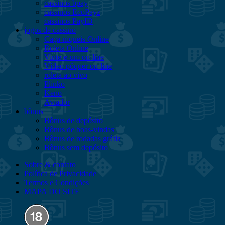
cassinos bpay
cassinos EcoPayz
cassinos PayID
jogos de cassino
Caça-níqueis Online
Roleta Online
Vinte-e-um on-line
Vídeo pôquer on-line
roleta ao vivo
Plinko
Keno
Aviador
bônus
Bônus de depósito
Bônus de boas-vindas
Bônus de rodadas grátis
Bônus sem depósito
Sobre & contato
Política de Privacidade
Termos e Condições
MAPA DO SITE