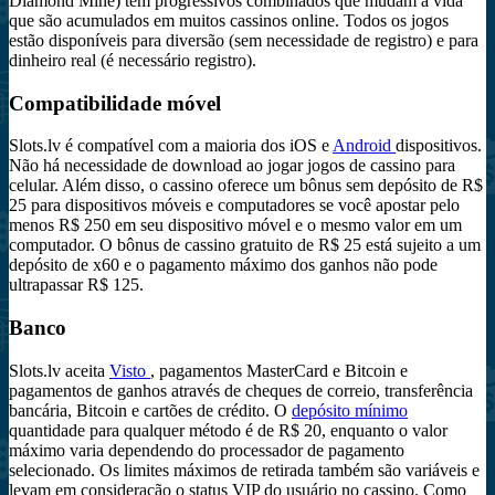
Diamond Mine) têm progressivos combinados que mudam a vida
que são acumulados em muitos cassinos online. Todos os jogos
estão disponíveis para diversão (sem necessidade de registro) e para
dinheiro real (é necessário registro).
Compatibilidade móvel
Slots.lv é compatível com a maioria dos iOS e
Android
dispositivos.
Não há necessidade de download ao jogar jogos de cassino para
celular. Além disso, o cassino oferece um bônus sem depósito de R$
25 para dispositivos móveis e computadores se você apostar pelo
menos R$ 250 em seu dispositivo móvel e o mesmo valor em um
computador. O bônus de cassino gratuito de R$ 25 está sujeito a um
depósito de x60 e o pagamento máximo dos ganhos não pode
ultrapassar R$ 125.
Banco
Slots.lv aceita
Visto
, pagamentos MasterCard e Bitcoin e
pagamentos de ganhos através de cheques de correio, transferência
bancária, Bitcoin e cartões de crédito. O
depósito mínimo
quantidade para qualquer método é de R$ 20, enquanto o valor
máximo varia dependendo do processador de pagamento
selecionado. Os limites máximos de retirada também são variáveis ​​​​e
levam em consideração o status VIP do usuário no cassino. Como