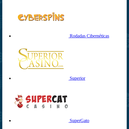
Rodadas Cibernéticas
Superior
SuperGato