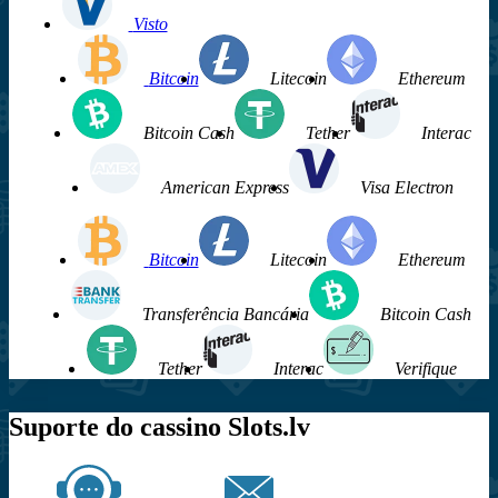
Visto
Bitcoin
Litecoin
Ethereum
Bitcoin Cash
Tether
Interac
American Express
Visa Electron
Bitcoin
Litecoin
Ethereum
Transferência Bancária
Bitcoin Cash
Tether
Interac
Verifique
Suporte do cassino Slots.lv