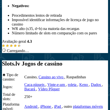
Negativos:
Procedimentos lentos de retirada
Impossível identificar informações de licença de jogo no
cassino
WR alto (x35, d+b) na maioria das recargas
Número limitado de slots em comparação com os pares
Avaliação geral
4.3
Carregando…
Slots.lv Jogos de cassino
♣️ Tipo de
Cassino,
Cassino ao vivo
, Raspadinhas
cassino:
Caça-níqueis
,
Vinte-e-um
,
roleta
,
Keno
,
Dados
,
Jogos:
Bacará
,
Vídeo Pôquer
Total de
250+
slots:
Plataforma
Android
,
iPhone
,
iPad
, outro
plataformas móveis
móvel: