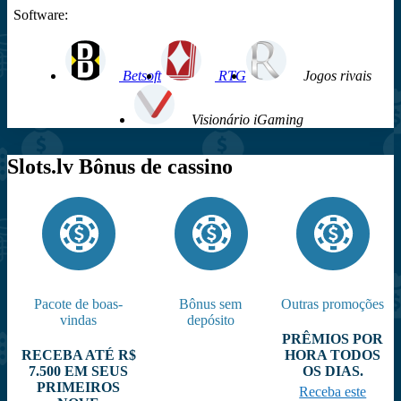
️ Software:
Betsoft
RTG
Jogos rivais
Visionário iGaming
Slots.lv Bônus de cassino
Pacote de boas-
Bônus sem
Outras promoções
vindas
depósito
PRÊMIOS POR
RECEBA ATÉ R$
HORA TODOS
7.500 EM SEUS
OS DIAS.
PRIMEIROS
Receba este