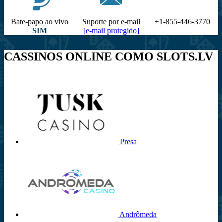
Bate-papo ao vivo
Suporte por e-mail
+1-855-446-3770
SIM
[e-mail protegido]
CASSINOS ONLINE COMO SLOTS.LV
Presa
Andrômeda