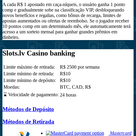
A cada R$ 1 apostado em caça-níqueis, o usuário ganha 1 ponto
comp e gradualmente sobe na classificação VIP, desbloqueando
novos benefícios e regalias, como bônus de recarga, limites de
apostas aumentados ou ofertas de reembolso. Se o jogador receber
10 pontos comp em um determinado mês, ele automaticamente terá
acesso a um sorteio mensal para ganhar grandes prêmios em
dinheiro.
Slots.lv Casino banking
Limite máximo de retirada:
R$ 2500 por semana
Limite mínimo de retirada:
R$10
Limite mínimo de depósito:
R$10
Moedas:
BTC, CAD, R$
⌛ Velocidade de pagamento:
24 horas
Métodos de Depósito
Métodos de Retirada
Mastercard