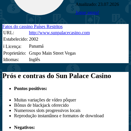
Atualizado: 23.07.2026
Jogue agora!
Fatos do cassino
Países Restritos
URL:
http://www.sunpalacecasino.com
Estabelecido:
2002
Panamá
ℹ️ Licença:
Proprietário:
Grupo Main Street Vegas
Idiomas:
Inglês
Prós e contras do Sun Palace Casino
Pontos positivos:
Muitas variações de vídeo pôquer
Bônus de blackjack oferecido
Numerosos slots progressivos locais
Reprodução instantânea e formatos de download
Negativos: