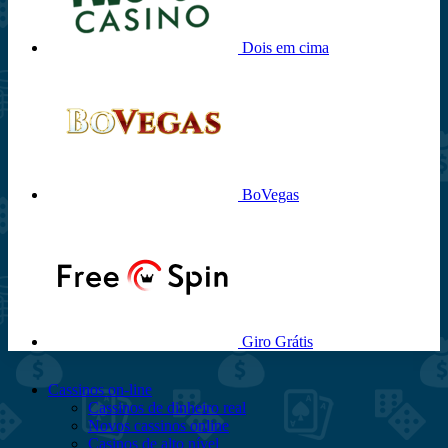
Dois em cima
BoVegas
Giro Grátis
Cassinos on-line
Cassinos de dinheiro real
Novos cassinos online
Casinos de alto nível