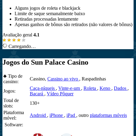
Alguns jogos de roleta e blackjack
Limite de saque semanalmente baixo
Retiradas processadas lentamente
Apenas ganhos de bônus são retirados (não valores de bônus)
Avaliação geral
4.1
Carregando…
Jogos do Sun Palace Casino
♣️ Tipo de
Cassino,
Cassino ao vivo
, Raspadinhas
cassino:
Caça-níqueis
,
Vinte-e-um
,
Roleta
,
Keno
,
Dados
,
Jogos:
Bacará
,
Vídeo Pôquer
Total de
130+
slots:
Plataforma
Android
,
iPhone
,
iPad
, outro
plataformas móveis
móvel:
️ Software: