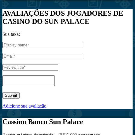
AVALIAÇÕES DOS JOGADORES DE
CASINO DO SUN PALACE
Sua taxa:
Adicione sua avaliação
Cassino Banco Sun Palace