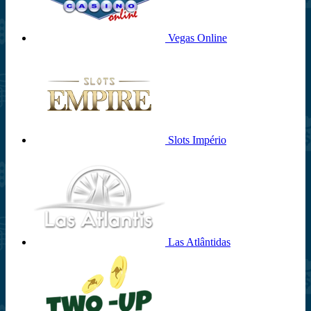
Vegas Online
Slots Império
Las Atlântidas