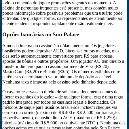
todo o conteúdo do jogo e promoções vigentes no momento. A
página de perguntas frequentes está presente, mas contém muito
pouca informação sobre possíveis problemas que um usuário pode
enfrentar. De qualquer forma, os representantes de atendimento ao
cliente tendem a responder rapidamente e são realmente úteis.
Opções bancárias no Sun Palace
A moeda interna do cassino é o dólar americano. Os jogadores
brasileiros podem depositar AUD, bitcoins e outras moedas, mas
eles serão automaticamente convertidos para R$ para apostas,
apostas de bônus e outros propósitos. Um jogador AU tem direito a
transferir dinheiro para o cassino por meio de Visa (R$ 20),
MasterCard (R$ 20) e Bitcoin (R$ 5). Os números exibidos entre
parênteses determinam o valor mínimo de depósito aceitável.
Nenhuma taxa é imposta pelo cassino pelo dinheiro depositado.
O cassino reserva-se o direito de solicitar a documentos antes de
liberar os ganhos do jogador – de qualquer forma, esta é uma regra
padrão integrada por todos os cassinos legais e licenciados. Os
métodos de saque para usuários brasileiros incluem cheques via
correio ou correio (máximo de R$ 400 e R$ 2.500 por transação,
respectivamente), depósito direto ACH (máximo de R$ 1.250) e
bitcoins (máximo de R$ 5.000 no equivalente BTC ). Nenhuma das
opções acima exige que as taxas sejam cobradas pelo Sun Palace.