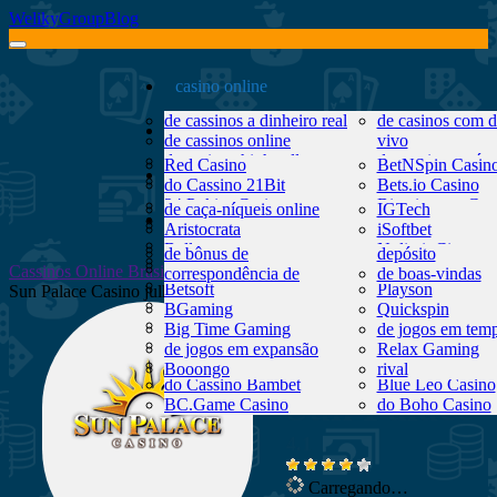
WelikyGroupBlog
casino online
de cassinos a dinheiro real
de casinos com d
Críticas de cassino
de cassinos online
vivo
de casinos high roller
de cassinos móve
Red Casino
BetNSpin Casin
jogos de cassino
cassinos seguros e
Por
do Cassino 21Bit
Bets.io Casino
protegidos
de cassinos de Bi
24 Pokies Casino
Bitcoin.com Gam
de caça-níqueis online
IGTech
bônus
de cassinos de pagamento
de cassinos Mast
5Gringos Casino
Bitcoincasino.io
Aristocrata
iSoftbet
mais rápido
casinos Neosurf
do 7Bit Casino
Bitdreams Casin
Bally
Nolimit City
de bônus de
depósito
casinos de depósito mínimo
de casinos Visa
888 Tiger Casino
Bitkingz Casino
Belatra Games
Platipus
Cassinos Online Brasileiros
»
Análises de cassino
»
Avaliação do
correspondência de
de boas-vindas
do Abo Casino
BitSpin Casino
Betsoft
Playson
Sun Palace Casino julho de 2026
All Right Casino
Bitstarz Casino
BGaming
Quickspin
do AmunRa Casino
BitVegas Casino
Big Time Gaming
de jogos em temp
Avaliação
do Cassino Andrômeda
Bizzo Casino
de jogos em expansão
Relax Gaming
do Cassino Auslots
Blackjack Fun C
do Cassino
Booongo
rival
do Cassino Bambet
Blue Leo Casino
Sun Palace
BC.Game Casino
do Boho Casino
4.1
Carregando…