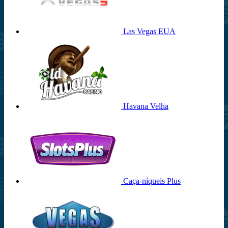
Las Vegas EUA
Havana Velha
Caça-níqueis Plus