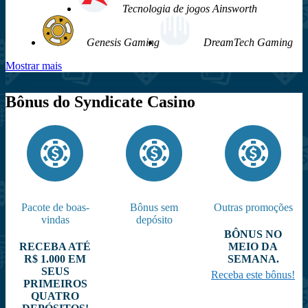
Tecnologia de jogos Ainsworth
Genesis Gaming
DreamTech Gaming
Mostrar mais
Bônus do Syndicate Casino
Pacote de boas-
Bônus sem
Outras promoções
vindas
depósito
BÔNUS NO
RECEBA ATÉ
MEIO DA
R$ 1.000 EM
SEMANA.
SEUS
Receba este bônus!
PRIMEIROS
QUATRO