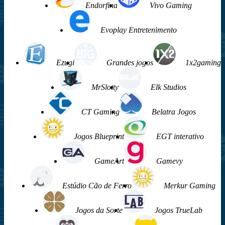
Endorfina
Vivo Gaming
Evoplay Entretenimento
Ezugi
Grandes jogos
1x2gaming
MrSlotty
Elk Studios
CT Gaming
Belatra Jogos
Jogos Blueprint
EGT interativo
GameArt
Gamevy
Estúdio Cão de Ferro
Merkur Gaming
Jogos da Sorte
Jogos TrueLab