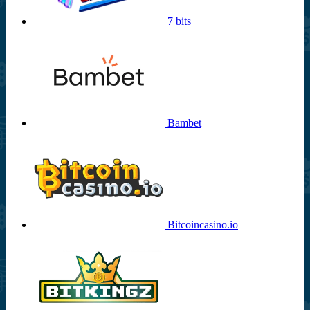
7 bits
Bambet
Bitcoincasino.io