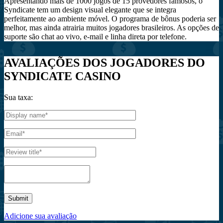
Apresentando mais de 1000 jogos de 15 provedores famosos, o
Syndicate tem um design visual elegante que se integra
perfeitamente ao ambiente móvel. O programa de bônus poderia ser
melhor, mas ainda atrairia muitos jogadores brasileiros. As opções de
suporte são chat ao vivo, e-mail e linha direta por telefone.
AVALIAÇÕES DOS JOGADORES DO
SYNDICATE CASINO
Sua taxa:
Adicione sua avaliação