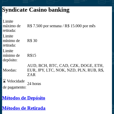
Syndicate Casino banking
Limite
máximo de
R$ 7.500 por semana / R$ 15.000 por mês
retirada:
Limite
mínimo de
R$ 30
retirada:
Limite
mínimo de
R$15
depósito:
AUD, BCH, BTC, CAD, CZK, DOGE, ETH,
Moedas:
EUR, JPY, LTC, NOK, NZD, PLN, RUB, R$,
ZAR
⌛ Velocidade
24 horas
de pagamento:
Métodos de Depósito
Métodos de Retirada