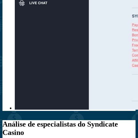
Análise de especialistas do Syndicate
Casino