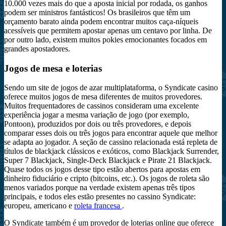
10.000 vezes mais do que a aposta inicial por rodada, os ganhos
podem ser ministros fantásticos! Os brasileiros que têm um
orçamento barato ainda podem encontrar muitos caça-níqueis
acessíveis que permitem apostar apenas um centavo por linha. De
por outro lado, existem muitos pokies emocionantes focados em
grandes apostadores.
Jogos de mesa e loterias
Sendo um site de jogos de azar multiplataforma, o Syndicate casino
oferece muitos jogos de mesa diferentes de muitos provedores.
Muitos frequentadores de cassinos consideram uma excelente
experiência jogar a mesma variação de jogo (por exemplo,
Pontoon), produzidos por dois ou três provedores, e depois
comparar esses dois ou três jogos para encontrar aquele que melhor
se adapta ao jogador. A seção de cassino relacionada está repleta de
títulos de blackjack clássicos e exóticos, como Blackjack Surrender,
Super 7 Blackjack, Single-Deck Blackjack e Pirate 21 Blackjack.
Quase todos os jogos desse tipo estão abertos para apostas em
dinheiro fiduciário e cripto (bitcoins, etc.). Os jogos de roleta são
menos variados porque na verdade existem apenas três tipos
principais, e todos eles estão presentes no cassino Syndicate:
europeu, americano e
roleta francesa
.
O Syndicate também é um provedor de loterias online que oferece