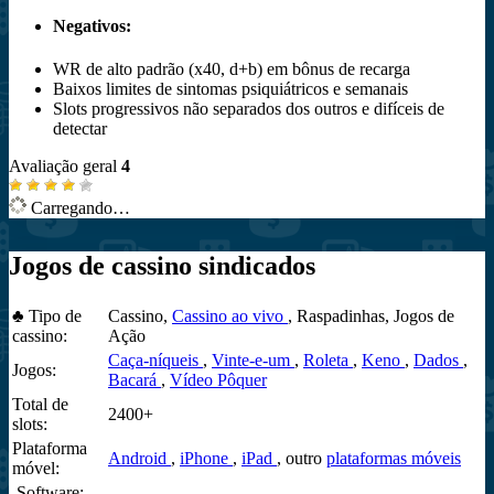
Negativos:
WR de alto padrão (x40, d+b) em bônus de recarga
Baixos limites de sintomas psiquiátricos e semanais
Slots progressivos não separados dos outros e difíceis de
detectar
Avaliação geral
4
Carregando…
Jogos de cassino sindicados
♣️ Tipo de
Cassino,
Cassino ao vivo
, Raspadinhas, Jogos de
cassino:
Ação
Caça-níqueis
,
Vinte-e-um
,
Roleta
,
Keno
,
Dados
,
Jogos:
Bacará
,
Vídeo Pôquer
Total de
2400+
slots:
Plataforma
Android
,
iPhone
,
iPad
, outro
plataformas móveis
móvel:
️ Software: