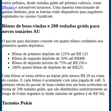
vários prêmios, desde rodadas grátis até prêmios valiosos, como
iPhones
e automóveis luxuosos. Uma maneira emocionante de
ganhar dinheiro, pois as loterias estão disponíveis para jogadores
registrados no cassino Syndicate.
Bônus de boas-vindas e 200 rodadas grátis para
novos usuários AU
O pacote para iniciantes consiste em quatro bônus creditados nos
primeiros quatro depósitos:
Bônus de primeiro depósito de 125% até R$ 125
Bônus de segundo depósito de 50% até R$400
Bônus de depósito terceiro de 75% até R$ 250 e
100% quarto bônus de depósito de até R$225.
Cada bônus se torna efetivo ao injetar pelo menos R$ 20 na conta
do cassino. E cada bônus é acumulado com uma jogada de x40. A
primeira oferta do pacote de boas-vindas tem um bom acréscimo na
forma de 200 rodadas grátis, que são distribuídos uniformemente ao
longo de 8 dias seguidos (o limite máximo de ganhos é de R$ 50).
Torneios Pokie