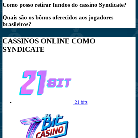
Como posso retirar fundos do cassino Syndicate?
Quais são os bônus oferecidos aos jogadores
brasileiros?
CASSINOS ONLINE COMO
SYNDICATE
21 bits