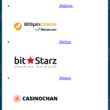
Bitkingz
BitSpin
Bitstarz