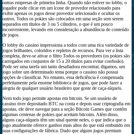
outras empresas de primeira linha. Quando não estiver no lobby, o
jogador pode clicar em um ícone de provedor relacionado para
exibir apenas os jogos desse provedor selecionado e ocultar os
outros. Todos os pokies são colocados em uma seção sem serem
separados em títulos de 3 ou 5 cilindros, o que é um pouco
inconveniente, levando em consideração a abundância de conteúdo
de jogos.
O lobby do cassino impressiona a todos com uma rica variedade de
jogos brilhantes, coloridos e repletos de recursos. Para ver a lista
completa, deve-se ativar o filtro Todos os provedores (os pokies são
carregados em conjuntos de 15 a 20 títulos para evitar confusão).
Pode ser uma tarefa um tanto desafiadora encontrar, digamos, um
jogo sobre um determinado tema porque o cassino não possui
opções de classificar. No entanto, essa deficiência é compensada
perfeitamente pela enorme biblioteca de jogos, que pode fazer a
alegria de qualquer usuário brasileiro que goste de caça-níqueis.
Nem todo jogo permite apostas em bitcoin. Se um usuário de
cassino tiver depositado BTC na conta e depois usar criptografia em
apostas, ele deve navegar para a seção Bitcoin Games que contém
algumas centenas de pokies que aceitam bitcoins. Além disso,
alguns caça-níqueis têm um sinal quente neles, o que indica que o
jogo atualmente oferece ganhos mais altos do que está embutido em
suas configurações de fábrica. Dado que alguns jogos premiam