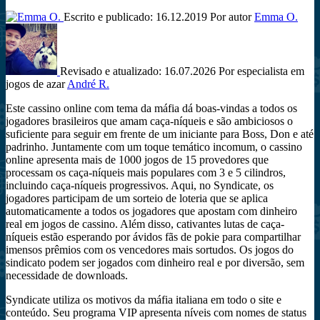
Escrito e publicado: 16.12.2019
Por autor
Emma O.
Revisado e atualizado: 16.07.2026
Por especialista em
jogos de azar
André R.
Este cassino online com tema da máfia dá boas-vindas a todos os
jogadores brasileiros que amam caça-níqueis e são ambiciosos o
suficiente para seguir em frente de um iniciante para Boss, Don e até
padrinho. Juntamente com um toque temático incomum, o cassino
online apresenta mais de 1000 jogos de 15 provedores que
processam os caça-níqueis mais populares com 3 e 5 cilindros,
incluindo caça-níqueis progressivos. Aqui, no Syndicate, os
jogadores participam de um sorteio de loteria que se aplica
automaticamente a todos os jogadores que apostam com dinheiro
real em jogos de cassino. Além disso, cativantes lutas de caça-
níqueis estão esperando por ávidos fãs de pokie para compartilhar
imensos prêmios com os vencedores mais sortudos. Os jogos do
sindicato podem ser jogados com dinheiro real e por diversão, sem
necessidade de downloads.
Syndicate utiliza os motivos da máfia italiana em todo o site e
conteúdo. Seu programa VIP apresenta níveis com nomes de status