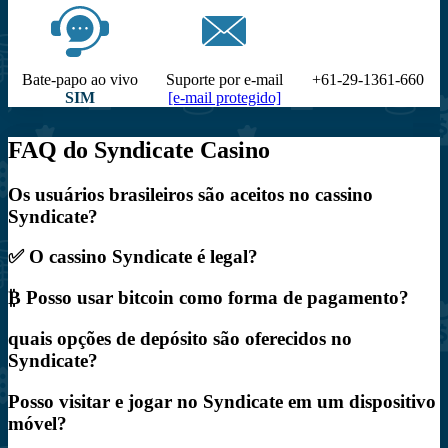
Bate-papo ao vivo
Suporte por e-mail
+61-29-1361-660
SIM
[e-mail protegido]
FAQ do Syndicate Casino
Os usuários brasileiros são aceitos no cassino
Syndicate?
✅ O cassino Syndicate é legal?
₿ Posso usar bitcoin como forma de pagamento?
quais opções de depósito são oferecidos no
Syndicate?
Posso visitar e jogar no Syndicate em um dispositivo
móvel?