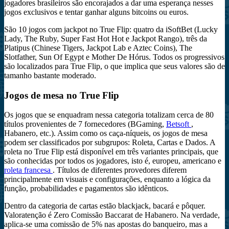
jogadores brasileiros são encorajados a dar uma esperança nesses
jogos exclusivos e tentar ganhar alguns bitcoins ou euros.
São 10 jogos com jackpot no True Flip: quatro da iSoftBet (Lucky
Lady, The Ruby, Super Fast Hot Hot e Jackpot Rango), três da
Platipus (Chinese Tigers, Jackpot Lab e Aztec Coins), The
Slotfather, Sun Of Egypt e Mother De Hórus. Todos os progressivos
são localizados para True Flip, o que implica que seus valores são de
tamanho bastante moderado.
Jogos de mesa no True Flip
Os jogos que se enquadram nessa categoria totalizam cerca de 80
títulos provenientes de 7 fornecedores (BGaming,
Betsoft
,
Habanero, etc.). Assim como os caça-níqueis, os jogos de mesa
podem ser classificados por subgrupos: Roleta, Cartas e Dados. A
roleta no True Flip está disponível em três variantes principais, que
são conhecidas por todos os jogadores, isto é, europeu, americano e
roleta francesa
. Títulos de diferentes provedores diferem
principalmente em visuais e configurações, enquanto a lógica da
função, probabilidades e pagamentos são idênticos.
Dentro da categoria de cartas estão blackjack, bacará e pôquer.
Valoratenção é Zero Comissão Baccarat de Habanero. Na verdade,
aplica-se uma comissão de 5% nas apostas do banqueiro, mas a