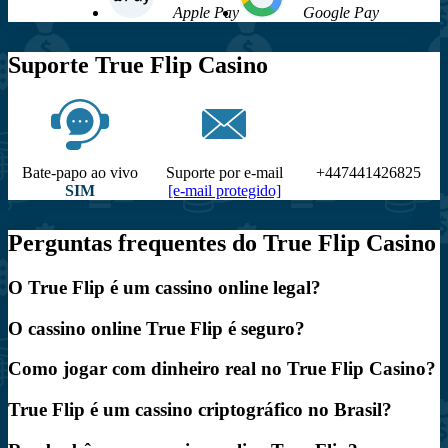
Apple Pay
Google Pay
Suporte True Flip Casino
Bate-papo ao vivo
Suporte por e-mail
+447441426825
SIM
[e-mail protegido]
Perguntas frequentes do True Flip Casino
O True Flip é um cassino online legal?
O cassino online True Flip é seguro?
Como jogar com dinheiro real no True Flip Casino?
True Flip é um cassino criptográfico no Brasil?