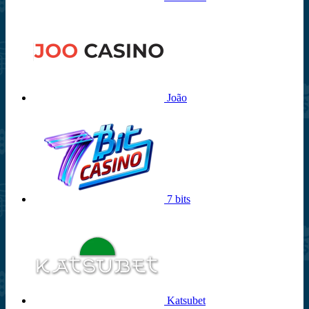
João
7 bits
Katsubet