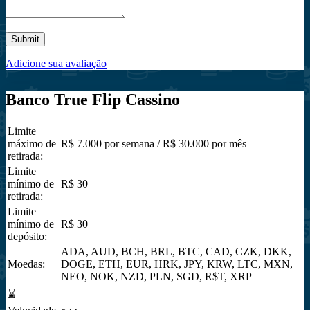
Adicione sua avaliação
Banco True Flip Cassino
Limite
máximo de
R$ 7.000 por semana / R$ 30.000 por mês
retirada:
Limite
mínimo de
R$ 30
retirada:
Limite
mínimo de
R$ 30
depósito:
ADA, AUD, BCH, BRL, BTC, CAD, CZK, DKK,
Moedas:
DOGE, ETH, EUR, HRK, JPY, KRW, LTC, MXN,
NEO, NOK, NZD, PLN, SGD, R$T, XRP
⌛