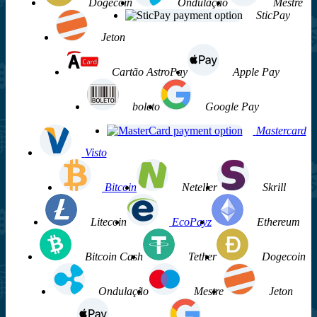
Dogecoin
Ondulação
Mestre
SticPay
Jeton
Cartão AstroPay
Apple Pay
boleto
Google Pay
Mastercard
Visto
Bitcoin
Neteller
Skrill
Litecoin
EcoPayz
Ethereum
Bitcoin Cash
Tether
Dogecoin
Ondulação
Mestre
Jeton