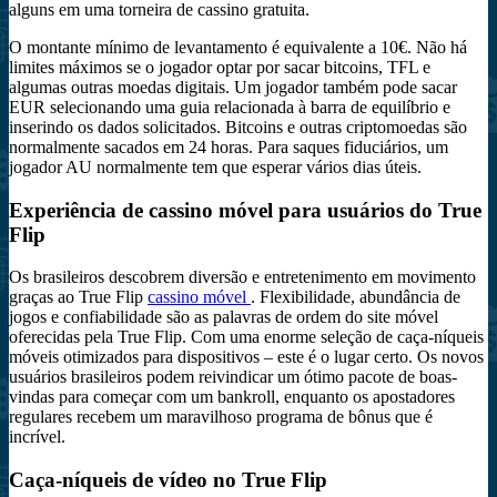
alguns em uma torneira de cassino gratuita.
O montante mínimo de levantamento é equivalente a 10€. Não há
limites máximos se o jogador optar por sacar bitcoins, TFL e
algumas outras moedas digitais. Um jogador também pode sacar
EUR selecionando uma guia relacionada à barra de equilíbrio e
inserindo os dados solicitados. Bitcoins e outras criptomoedas são
normalmente sacados em 24 horas. Para saques fiduciários, um
jogador AU normalmente tem que esperar vários dias úteis.
Experiência de cassino móvel para usuários do True
Flip
Os brasileiros descobrem diversão e entretenimento em movimento
graças ao True Flip
cassino móvel
. Flexibilidade, abundância de
jogos e confiabilidade são as palavras de ordem do site móvel
oferecidas pela True Flip. Com uma enorme seleção de caça-níqueis
móveis otimizados para dispositivos – este é o lugar certo. Os novos
usuários brasileiros podem reivindicar um ótimo pacote de boas-
vindas para começar com um bankroll, enquanto os apostadores
regulares recebem um maravilhoso programa de bônus que é
incrível.
Caça-níqueis de vídeo no True Flip