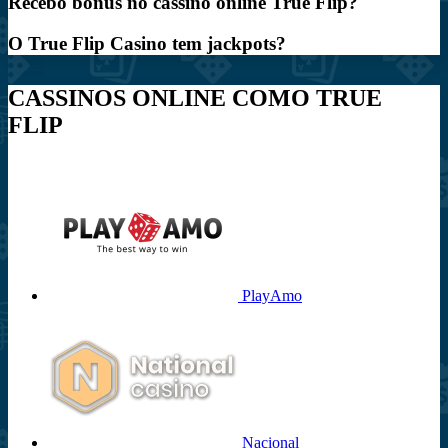
Recebo bônus no cassino online True Flip?
O True Flip Casino tem jackpots?
CASSINOS ONLINE COMO TRUE
FLIP
PlayAmo
Nacional