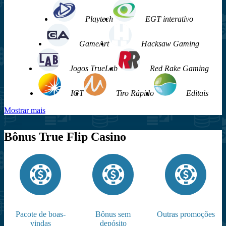
Playtech
EGT interativo
GameArt
Hacksaw Gaming
Jogos TrueLab
Red Rake Gaming
IGT
Tiro Rápido
Editais
Mostrar mais
Bônus True Flip Casino
Pacote de boas-
Bônus sem
Outras promoções
vindas
depósito