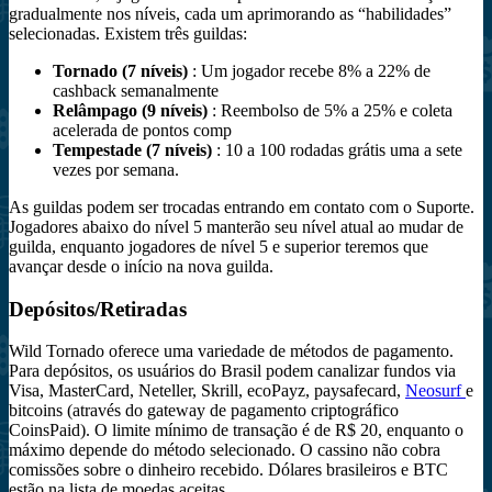
gradualmente nos níveis, cada um aprimorando as “habilidades”
selecionadas. Existem três guildas:
Tornado (7 níveis)
: Um jogador recebe 8% a 22% de
cashback semanalmente
Relâmpago (9 níveis)
: Reembolso de 5% a 25% e coleta
acelerada de pontos comp
Tempestade (7 níveis)
: 10 a 100 rodadas grátis uma a sete
vezes por semana.
As guildas podem ser trocadas entrando em contato com o Suporte.
Jogadores abaixo do nível 5 manterão seu nível atual ao mudar de
guilda, enquanto jogadores de nível 5 e superior teremos que
avançar desde o início na nova guilda.
Depósitos/Retiradas
Wild Tornado oferece uma variedade de métodos de pagamento.
Para depósitos, os usuários do Brasil podem canalizar fundos via
Visa, MasterCard, Neteller, Skrill, ecoPayz, paysafecard,
Neosurf
e
bitcoins (através do gateway de pagamento criptográfico
CoinsPaid). O limite mínimo de transação é de R$ 20, enquanto o
máximo depende do método selecionado. O cassino não cobra
comissões sobre o dinheiro recebido. Dólares brasileiros e BTC
estão na lista de moedas aceitas.