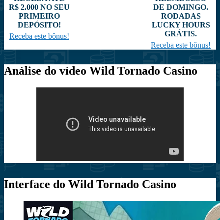
R$ 2.000 NO SEU
DE DOMINGO.
PRIMEIRO
RODADAS
DEPÓSITO!
LUCKY HOURS
GRÁTIS.
Receba este bônus!
Receba este bônus!
Análise do vídeo Wild Tornado Casino
Interface do Wild Tornado Casino