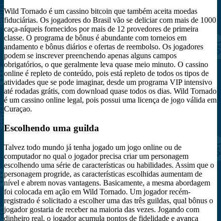
Wild Tornado é um cassino bitcoin que também aceita moedas
fiduciárias. Os jogadores do Brasil vão se deliciar com mais de 1000
caça-níqueis fornecidos por mais de 12 provedores de primeira
classe. O programa de bônus é abundante com torneios em
andamento e bônus diários e ofertas de reembolso. Os jogadores
podem se inscrever preenchendo apenas alguns campos
obrigatórios, o que geralmente leva quase meio minuto. O cassino
online é repleto de conteúdo, pois está repleto de todos os tipos de
atividades que se pode imaginar, desde um programa VIP intensivo
até rodadas grátis, com download quase todos os dias. Wild Tornado
é um cassino online legal, pois possui uma licença de jogo válida em
Curaçao.
Escolhendo uma guilda
Talvez todo mundo já tenha jogado um jogo online ou de
computador no qual o jogador precisa criar um personagem
escolhendo uma série de características ou habilidades. Assim que o
personagem progride, as características escolhidas aumentam de
nível e abrem novas vantagens. Basicamente, a mesma abordagem
foi colocada em ação em Wild Tornado. Um jogador recém-
registrado é solicitado a escolher uma das três guildas, qual bônus o
jogador gostaria de receber na maioria das vezes. Jogando com
dinheiro real, o jogador acumula pontos de fidelidade e avança