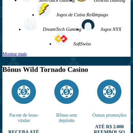
Silverback Gaming
Genesis Gaming
Jogos de Caixa Relâmpago
DreamTech Gaming
Jogos NYX
SoftSwiss
Mostrar mais
Bônus Wild Tornado Casino
Pacote de boas-
Bônus sem
Outras promoções
vindas
depósito
ATÉ R$ 2.000
RECEBA ATÉ
REEMBOLSO