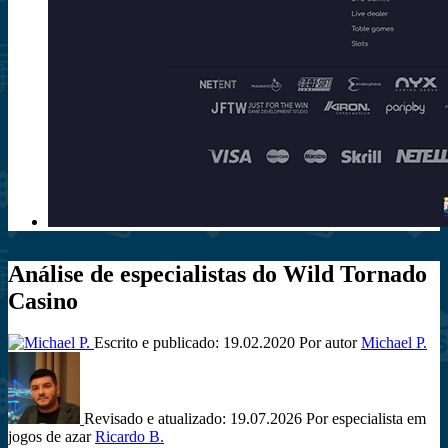
Análise de especialistas do Wild Tornado
Casino
Escrito e publicado: 19.02.2020
Por autor
Michael P.
Revisado e atualizado: 19.07.2026
Por especialista em
jogos de azar
Ricardo B.