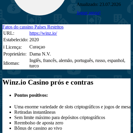
Atualizado: 23.07.2026
Jogue agora!
Fatos do cassino
Países Restritos
URL:
https://winz.io/
Estabelecido:
2020
Curaçao
ℹ️ Licença:
Proprietário:
Dama N.V.
Inglês, francês, alemão, português, russo, espanhol,
Idiomas:
turco
Winz.io Casino prós e contras
Pontos positivos:
Uma enorme variedade de slots criptográficos e jogos de mesa
Retiradas instantâneas
Sem limite máximo para depósitos criptográficos
Reembolso de aposta zero
Bônus de cassino ao vivo