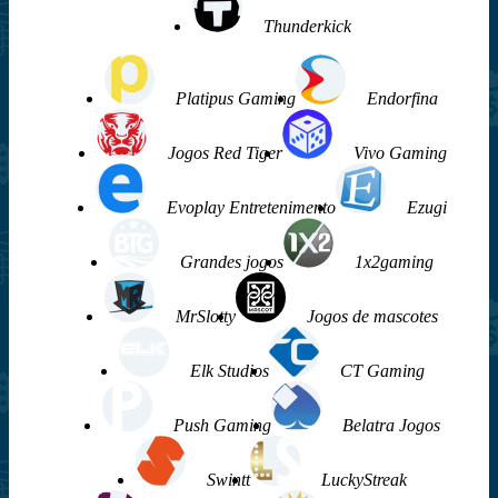
Thunderkick
Platipus Gaming
Endorfina
Jogos Red Tiger
Vivo Gaming
Evoplay Entretenimento
Ezugi
Grandes jogos
1x2gaming
MrSlotty
Jogos de mascotes
Elk Studios
CT Gaming
Push Gaming
Belatra Jogos
Swintt
LuckyStreak