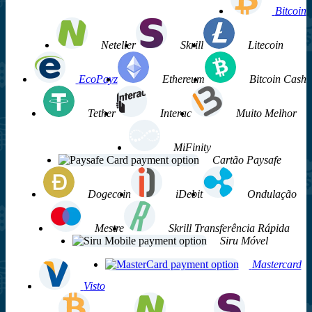
Bitcoin
Neteller
Skrill
Litecoin
EcoPayz
Ethereum
Bitcoin Cash
Tether
Interac
Muito Melhor
MiFinity
Cartão Paysafe
Dogecoin
iDebit
Ondulação
Mestre
Skrill Transferência Rápida
Siru Móvel
Mastercard
Visto