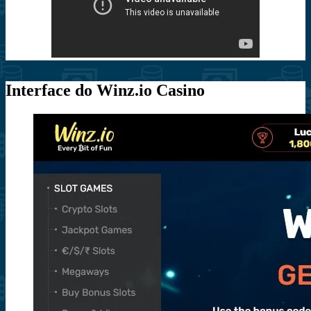
Interface do Winz.io Casino