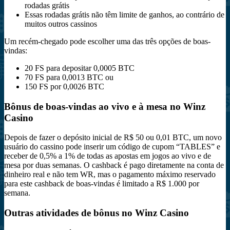
rodadas grátis
Essas rodadas grátis não têm limite de ganhos, ao contrário de
muitos outros cassinos
Um recém-chegado pode escolher uma das três opções de boas-
vindas:
20 FS para depositar 0,0005 BTC
70 FS para 0,0013 BTC ou
150 FS por 0,0026 BTC
Bônus de boas-vindas ao vivo e à mesa no Winz
Casino
Depois de fazer o depósito inicial de R$ 50 ou 0,01 BTC, um novo
usuário do cassino pode inserir um código de cupom “TABLES” e
receber de 0,5% a 1% de todas as apostas em jogos ao vivo e de
mesa por duas semanas. O cashback é pago diretamente na conta de
dinheiro real e não tem WR, mas o pagamento máximo reservado
para este cashback de boas-vindas é limitado a R$ 1.000 por
semana.
Outras atividades de bônus no Winz Casino