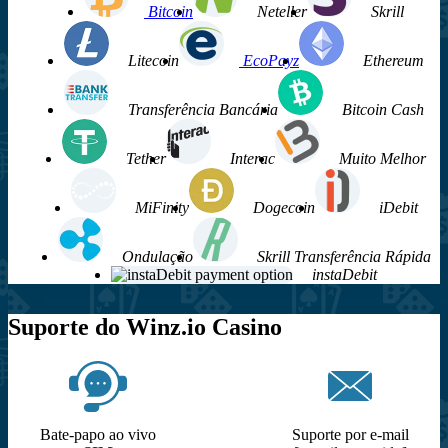
Bitcoin
Neteller
Skrill
Litecoin
EcoPayz
Ethereum
Transferência Bancária
Bitcoin Cash
Tether
Interac
Muito Melhor
MiFinity
Dogecoin
iDebit
Ondulação
Skrill Transferência Rápida
instaDebit
Suporte do Winz.io Casino
Bate-papo ao vivo
Suporte por e-mail