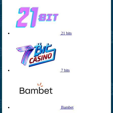
21 bits
7 bits
Bambet