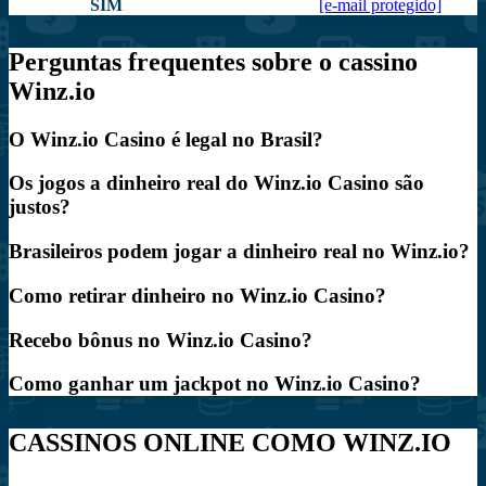
SIM
[e-mail protegido]
Perguntas frequentes sobre o cassino
Winz.io
O Winz.io Casino é legal no Brasil?
Os jogos a dinheiro real do Winz.io Casino são
justos?
Brasileiros podem jogar a dinheiro real no Winz.io?
Como retirar dinheiro no Winz.io Casino?
Recebo bônus no Winz.io Casino?
Como ganhar um jackpot no Winz.io Casino?
CASSINOS ONLINE COMO WINZ.IO