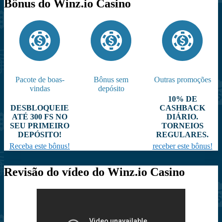
Bônus do Winz.io Casino
Pacote de boas-
Bônus sem
Outras promoções
vindas
depósito
10% DE
DESBLOQUEIE
CASHBACK
ATÉ 300 FS NO
DIÁRIO.
SEU PRIMEIRO
TORNEIOS
DEPÓSITO!
REGULARES.
Receba este bônus!
receber este bônus!
Revisão do vídeo do Winz.io Casino