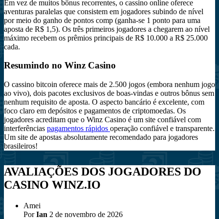
Em vez de muitos bônus recorrentes, o cassino online oferece
aventuras paralelas que consistem em jogadores subindo de nível
por meio do ganho de pontos comp (ganha-se 1 ponto para uma
aposta de R$ 1,5). Os três primeiros jogadores a chegarem ao nível
máximo recebem os prêmios principais de R$ 10.000 a R$ 25.000
cada.
Resumindo no Winz Casino
O cassino bitcoin oferece mais de 2.500 jogos (embora nenhum jogo
ao vivo), dois pacotes exclusivos de boas-vindas e outros bônus sem
nenhum requisito de aposta. O aspecto bancário é excelente, com
foco claro em depósitos e pagamentos de criptomoedas. Os
jogadores acreditam que o Winz Casino é um site confiável com
interferências
pagamentos rápidos
operação confiável e transparente.
Um site de apostas absolutamente recomendado para jogadores
brasileiros!
AVALIAÇÕES DOS JOGADORES DO
CASINO WINZ.IO
Amei
Por
Ian
2 de novembro de 2026