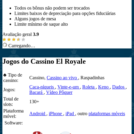
Todos os bônus não podem ser trocados
Limites baixos de depreciação para opções fiduciárias
Alguns jogos de mesa
Limite mínimo de saque alto
Avaliação geral
3.9
Carregando…
Jogos do Cassino El Royale
♣️ Tipo de
Cassino,
Cassino ao vivo
, Raspadinhas
cassino:
Caça-níqueis
,
Vinte-e-um
,
Roleta
,
Keno
,
Dados
,
Jogos:
Bacará
,
Vídeo Pôquer
Total de
130+
slots:
Plataforma
Android
,
iPhone
,
iPad
, outro
plataformas móveis
móvel:
️ Software: