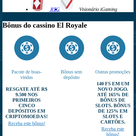
RTG
Visionário iGaming
Bônus do cassino El Royale
Pacote de boas-
Bônus sem
Outras promoções
vindas
depósito
140 FS EM UM
RESGATE ATÉ R$
NOVO JOGO.
9.500 NOS
ATÉ 165% DE
PRIMEIROS
BÔNUS DE
CINCO
SLOTS. BÔNUS
DEPÓSITOS EM
DE 125% EM
CRIPTOMOEDAS!
SLOTS E
CARTÕES.
Receba este bônus!
Receba este
bônus!