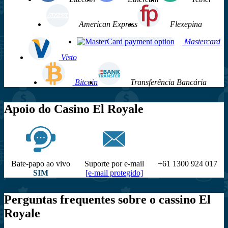
American Express
Flexepina
Mastercard
Visto
Bitcoin
Transferência Bancária
Apoio do Casino El Royale
Bate-papo ao vivo
Suporte por e-mail
+61 1300 924 017
SIM
[e-mail protegido]
Perguntas frequentes sobre o cassino El
Royale