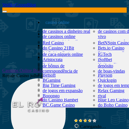
WelikyGroupBlog
casino online
de cassinos a dinheiro real
de casinos com d
Críticas de cassino
de cassinos online
vivo
de casinos high roller
de cassinos móve
Red Casino
BetNSpin Casin
jogos de cassino
cassinos seguros e
Por
do Cassino 21Bit
Bets.io Casino
protegidos
de cassinos de Bi
24 Pokies Casino
Bitcoin.com Gam
de caça-níqueis online
IGTech
bônus
de cassinos de pagamento
de cassinos Mast
5Gringos Casino
Bitcoincasino.io
Aristocrata
iSoftbet
mais rápido
casinos Neosurf
do 7Bit Casino
Bitdreams Casin
Bally
Nolimit City
de bônus de
depósito
casinos de depósito mínimo
de casinos Visa
888 Tiger Casino
Bitkingz Casino
Belatra Games
Platipus
Cassinos Online Brasileiros
»
Análises de cassino
»
Avaliação do El
correspondência de
de boas-vindas
do Abo Casino
BitSpin Casino
Betsoft
Playson
Royale Casino julho de 2026
All Right Casino
Bitstarz Casino
BGaming
Quickspin
do AmunRa Casino
BitVegas Casino
Big Time Gaming
de jogos em temp
Revisão do
do Cassino Andrômeda
Bizzo Casino
de jogos em expansão
Relax Gaming
do Cassino Auslots
Blackjack Fun C
cassino El
Booongo
rival
do Cassino Bambet
Blue Leo Casino
Royale
BC.Game Casino
do Boho Casino
3.9
Carregando…