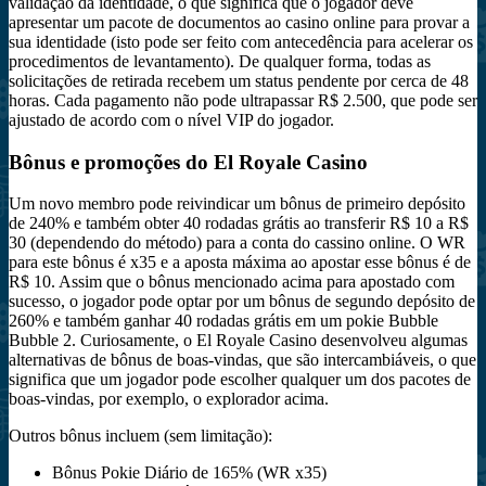
validação da identidade, o que significa que o jogador deve
apresentar um pacote de documentos ao casino online para provar a
sua identidade (isto pode ser feito com antecedência para acelerar os
procedimentos de levantamento). De qualquer forma, todas as
solicitações de retirada recebem um status pendente por cerca de 48
horas. Cada pagamento não pode ultrapassar R$ 2.500, que pode ser
ajustado de acordo com o nível VIP do jogador.
Bônus e promoções do El Royale Casino
Um novo membro pode reivindicar um bônus de primeiro depósito
de 240% e também obter 40 rodadas grátis ao transferir R$ 10 a R$
30 (dependendo do método) para a conta do cassino online. O WR
para este bônus é x35 e a aposta máxima ao apostar esse bônus é de
R$ 10. Assim que o bônus mencionado acima para apostado com
sucesso, o jogador pode optar por um bônus de segundo depósito de
260% e também ganhar 40 rodadas grátis em um pokie Bubble
Bubble 2. Curiosamente, o El Royale Casino desenvolveu algumas
alternativas de bônus de boas-vindas, que são intercambiáveis, o que
significa que um jogador pode escolher qualquer um dos pacotes de
boas-vindas, por exemplo, o explorador acima.
Outros bônus incluem (sem limitação):
Bônus Pokie Diário de 165% (WR x35)