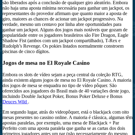
são liberados após a conclusão de qualquer giro aleatório. Embora
não haja uma aposta mínima necessária para ganhar um jackpot, os
representantes do provedor afirmam que quanto maior a aposta de
giro, maiores as chances de acionar um jackpot progressivo. Na
verdade, mesmo um centavo por linha abre oportunidades para
ganhar um jackpot. Alguns dos jogos mais notáveis ​​​​que gozam de
popularidade entre os jogadores brasileiros são Fire Dragon, Eagle
Shadow Fist (ambos com um jackpot compartilhado), T-Rex e
Rudolph’s Revenge. Os pokies listados normalmente constroem
piscinas de cinco dígitos.
Jogos de mesa no El Royale Casino
Embora os slots de vídeo sejam a peça central da coleção RTG,
ainda existem alguns jogos de mesa no El Royale Casino. A maioria
dos jogos de mesa se enquadra no tipo de vídeo pôquer. São
oferecidos aos jogadores do Brasil mais de 40 variações deste jogo,
incluindo Double Jackpot Poker, Bonus Poker Deluxe e Bonus
Deuces Wild
.
Em segundo lugar, atrás do videopôquer, está o blackjack com oito
mesas presentes no cassino online. A maioria é clássica, algumas têm
apostas paralelas, por exemplo, uma mesa de Blackjack + Par
Perfeito com uma aposta paralela que ganha se as cartas dos dois
primeiros jogadores antes um par (não necessariamente do mesmo