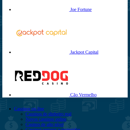
Joe Fortune
Jackpot Capital
Cão Vermelho
Cassinos on-line
Cassinos de dinheiro real
Novos cassinos online
Casinos de alto nível
Cassinos seguros e protegidos