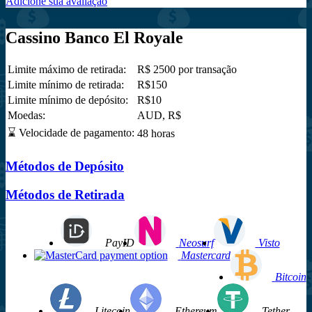
Adicione sua avaliação
Cassino Banco El Royale
Limite máximo de retirada:
R$ 2500 por transação
Limite mínimo de retirada:
R$150
Limite mínimo de depósito:
R$10
Moedas:
AUD, R$
⌛ Velocidade de pagamento:
48 horas
Métodos de Depósito
Métodos de Retirada
PayID
Neosurf
Visto
Mastercard
Bitcoin
Litecoin
Ethereum
Tether