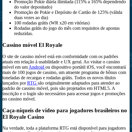
Promoção Pokie diária ilimitada (115% a 165% dependendo
do valor depositado)
Promoção de Pokie e Depósito de Cartão de 125% (válida
duas vezes ao dia)
100 rodadas grátis (WR x20 em vitórias)
Rodadas grátis do jogo do mês com requisitos de apostas
reduzidas.
Cassino móvel El Royale
O site de cassino móvel está em conformidade com os padrões
atuais em relação à usabilidade e UX geral. Ao visitar o cassino
móvel em um
Android
ou dispositivo portátil iOS, você encontrará
mais de 100 jogos de cassino, um atraente programa de bônus com
toneladas de recargas e rodadas grátis. Todos os novos títulos
lançados por
RTG
são originalmente adaptados para atender ao
padrão de cassino móvel, pois são projetados em HTML5. A
inscrição e o login são necessários para acessar jogos e promoções
no cassino móvel.
Caça-níqueis de vídeo para jogadores brasileiros no
El Royale Casino
Na verdade, toda a plataforma RTG está disponível para jogadores