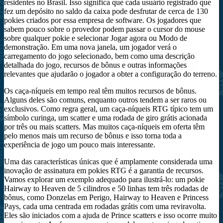
residentes no Brasil. Isso significa que cada usuário registrado que
fez um depósito no saldo da caixa pode desfrutar de cerca de 130
pokies criados por essa empresa de software. Os jogadores que
sabem pouco sobre o provedor podem passar o cursor do mouse
sobre qualquer pokie e selecionar Jogar agora ou Modo de
demonstração. Em uma nova janela, um jogador verá o
carregamento do jogo selecionado, bem como uma descrição
detalhada do jogo, recursos de bônus e outras informações
relevantes que ajudarão o jogador a obter a configuração do terreno.
Os caça-níqueis em tempo real têm muitos recursos de bônus.
Alguns deles são comuns, enquanto outros tendem a ser raros ou
exclusivos. Como regra geral, um caça-níqueis RTG típico tem um
símbolo curinga, um scatter e uma rodada de giro grátis acionada
por três ou mais scatters. Mas muitos caça-níqueis em oferta têm
pelo menos mais um recurso de bônus e isso torna toda a
experiência de jogo um pouco mais interessante.
Uma das características únicas que é amplamente considerada uma
inovação de assinatura em pokies RTG é a garantia de recursos.
Vamos explorar um exemplo adequado para ilustrá-lo: um pokie
Hairway to Heaven de 5 cilindros e 50 linhas tem três rodadas de
bônus, como Donzelas em Perigo, Hairway to Heaven e Princess
Pays, cada uma centrada em rodadas grátis com uma reviravolta.
Eles são iniciados com a ajuda de Prince scatters e isso ocorre muito