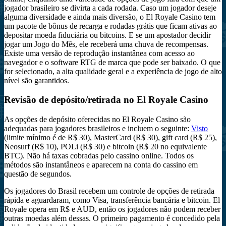
jogador brasileiro se divirta a cada rodada. Caso um jogador deseje
alguma diversidade e ainda mais diversão, o El Royale Casino tem
um pacote de bônus de recarga e rodadas grátis que ficam ativas ao
depositar moeda fiduciária ou bitcoins. E se um apostador decidir
jogar um Jogo do Mês, ele receberá uma chuva de recompensas.
Existe uma versão de reprodução instantânea com acesso ao
navegador e o software RTG de marca que pode ser baixado. O que
for selecionado, a alta qualidade geral e a experiência de jogo de alto
nível são garantidos.
Revisão de depósito/retirada no El Royale Casino
As opções de depósito oferecidas no El Royale Casino são
adequadas para jogadores brasileiros e incluem o seguinte:
Visto
(limite mínimo é de R$ 30), MasterCard (R$ 30), gift card (R$ 25),
Neosurf (R$ 10), POLi (R$ 30) e bitcoin (R$ 20 no equivalente
BTC). Não há taxas cobradas pelo cassino online. Todos os
métodos são instantâneos e aparecem na conta do cassino em
questão de segundos.
Os jogadores do Brasil recebem um controle de opções de retirada
rápida e aguardaram, como Visa, transferência bancária e bitcoin. El
Royale opera em R$ e AUD, então os jogadores não podem receber
outras moedas além dessas. O primeiro pagamento é concedido pela